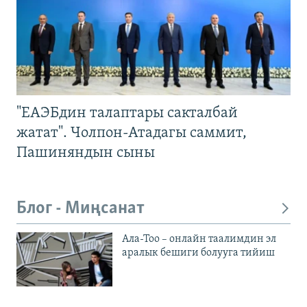
"ЕАЭБдин талаптары сакталбай
жатат". Чолпон-Атадагы саммит,
Пашиняндын сыны
Блог - Миңсанат
Ала-Тоо – онлайн таалимдин эл
аралык бешиги болууга тийиш