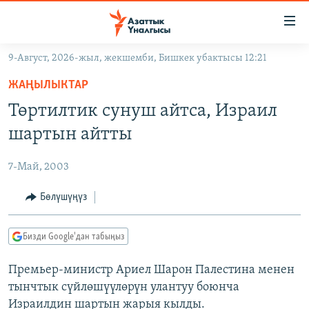
Линктер
Мазмунга
өтүңүз
9-Август, 2026-жыл, жекшемби, Бишкек убактысы 12:21
Навигацияга
ЖАҢЫЛЫКТАР
өтүңүз
ЖАҢЫЛЫКТАР
КЫРГЫЗСТАН
Издөөгө
Төртилтик сунуш айтса, Израил
салыңыз
ДҮЙНӨ
КЫРГЫЗСТАН
шартын айтты
УКРАИНА
САЯСАТ
ДҮЙНӨ
7-Май, 2003
АТАЙЫН ИЛИКТӨӨ
ЭКОНОМИКА
БОРБОР АЗИЯ
ТВ ПРОГРАММАЛАР
Бөлүшүңүз
МАДАНИЯТ
ПОДКАСТ
БҮГҮН АЗАТТЫКТА
Бизди Google'дан табыңыз
ӨЗГӨЧӨ ПИКИР
ЭКСПЕРТТЕР ТАЛДАЙТ
Премьер-министр Ариел Шарон Палестина менен
БИЗ ЖАНА ДҮЙНӨ
Русский
тынчтык сүйлөшүүлөрүн улантуу боюнча
ДАНИСТЕ
Израилдин шартын жарыя кылды.