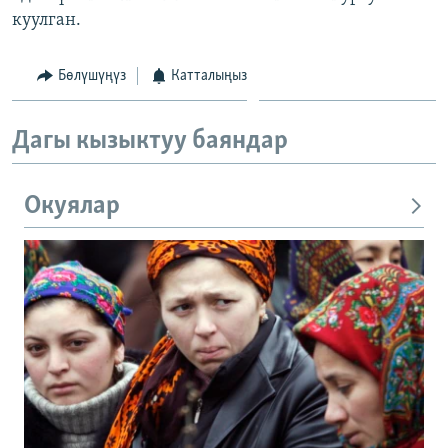
куулган.
Бөлүшүңүз
Катталыңыз
Дагы кызыктуу баяндар
Окуялар