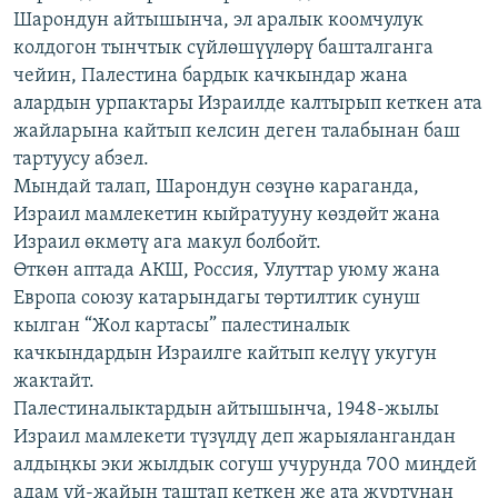
Шарондун айтышынча, эл аралык коомчулук
ОНЛАЙН ШЕРИНЕ
ЭЖЕ-СИҢДИЛЕР
колдогон тынчтык сүйлөшүүлөрү башталганга
АЗАТТЫК+
чейин, Палестина бардык качкындар жана
ЫҢГАЙСЫЗ СУРООЛОР
алардын урпактары Израилде калтырып кеткен ата
жайларына кайтып келсин деген талабынан баш
тартуусу абзел.
ЭЕ/АРнун бардык сайттары
Мындай талап, Шарондун сөзүнө караганда,
Израил мамлекетин кыйратууну көздөйт жана
Израил өкмөтү ага макул болбойт.
Өткөн аптада АКШ, Россия, Улуттар уюму жана
Европа союзу катарындагы төртилтик сунуш
кылган “Жол картасы” палестиналык
качкындардын Израилге кайтып келүү укугун
жактайт.
Палестиналыктардын айтышынча, 1948-жылы
Израил мамлекети түзүлдү деп жарыялангандан
алдыңкы эки жылдык согуш учурунда 700 миңдей
адам үй-жайын таштап кеткен же ата журтунан