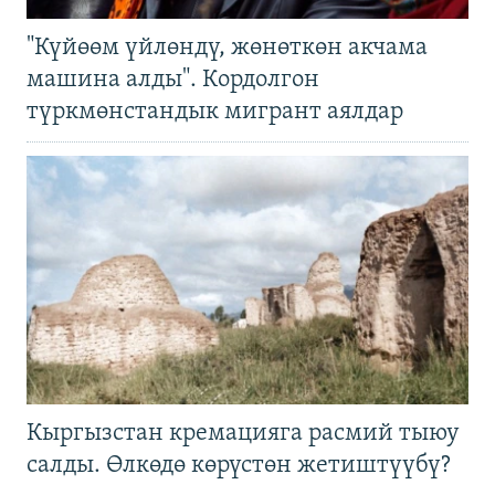
"Күйөөм үйлөндү, жөнөткөн акчама
машина алды". Кордолгон
түркмөнстандык мигрант аялдар
Кыргызстан кремацияга расмий тыюу
салды. Өлкөдө көрүстөн жетиштүүбү?