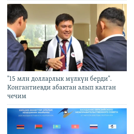
"15 млн долларлык мүлкүн берди".
Конгантиевди абактан алып калган
чечим