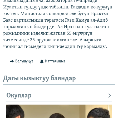
маалдымдашынча, лаборатория 19-апрелде
ОНЛАЙН ШЕРИНЕ
ЭЖЕ-СИҢДИЛЕР
Ирактын түндүгүндө табылып, Багдадга көчүрүлүп
келген. Министрлик ошондой эле бүгүн Ирактын
АЗАТТЫК+
Баас партиясынын төрагасы Гази Хамуд ал-Адиб
ЫҢГАЙСЫЗ СУРООЛОР
кармалганын билдирди. Ал Ирактын кулатылган
режиминин изделип жаткан 55 өкүлүнүн
тизмесинде 35-орунда аталган эле. Азыркыга
ЭЕ/АРнун бардык сайттары
чейин ал тизмедеги кишилердин 19у кармалды.
Бөлүшүңүз
Катталыңыз
Дагы кызыктуу баяндар
Окуялар