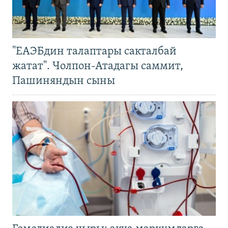
"ЕАЭБдин талаптары сакталбай
жатат". Чолпон-Атадагы саммит,
Пашиняндын сыны