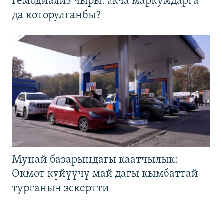
Гемодиализ чыры: акча маркумдарга
да которулганбы?
Мунай базарындагы каатчылык:
Өкмөт күйүүчү май дагы кымбаттай
турганын эскертти