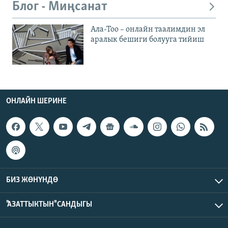
Блог - Миңсанат
Ала-Тоо – онлайн таалимдин эл
аралык бешиги болууга тийиш
ОНЛАЙН ШЕРИНЕ
БИЗ ЖӨНҮНДӨ
"АЗАТТЫКТЫН" САНДЫГЫ