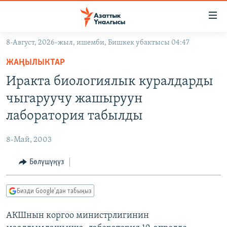
Линктер
Мазмунга
өтүңүз
8-Август, 2026-жыл, ишемби, Бишкек убактысы 04:47
Навигацияга
ЖАҢЫЛЫКТАР
өтүңүз
ЖАҢЫЛЫКТАР
КЫРГЫЗСТАН
Издөөгө
Иракта биологиялык куралдарды
салыңыз
ДҮЙНӨ
КЫРГЫЗСТАН
чыгаруучу жашыруун
УКРАИНА
САЯСАТ
ДҮЙНӨ
лаборатория табылды
АТАЙЫН ИЛИКТӨӨ
ЭКОНОМИКА
БОРБОР АЗИЯ
8-Май, 2003
ТВ ПРОГРАММАЛАР
МАДАНИЯТ
Бөлүшүңүз
ПОДКАСТ
БҮГҮН АЗАТТЫКТА
ӨЗГӨЧӨ ПИКИР
ЭКСПЕРТТЕР ТАЛДАЙТ
Бизди Google'дан табыңыз
БИЗ ЖАНА ДҮЙНӨ
Русский
АКШнын коргоо министрлигинин
ДАНИСТЕ