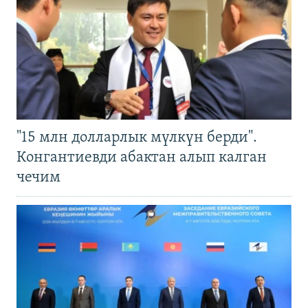
"15 млн долларлык мүлкүн берди".
Конгантиевди абактан алып калган
чечим