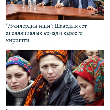
"75чилердин иши": Шаардык сот
апелляциялык арызды кароого
киришти