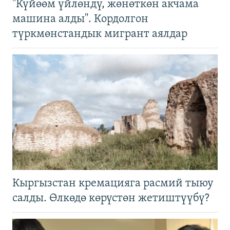
"Күйөөм үйлөндү, жөнөткөн акчама
машина алды". Кордолгон
түркмөнстандык мигрант аялдар
Кыргызстан кремацияга расмий тыюу
салды. Өлкөдө көрүстөн жетиштүүбү?