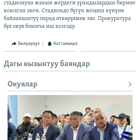
стадионуна жакын жердеги урандылардын бирине
ОНЛАЙН ШЕРИНЕ
ЭЖЕ-СИҢДИЛЕР
коюлган экен. Стадиондо бүгүн жеңиш күнүнө
АЗАТТЫК+
байланыштуу парад өткөрүлмөк эле. Прокуратура
бул окуя боюнча иш козгоду.
ЫҢГАЙСЫЗ СУРООЛОР
Бөлүшүңүз
Катталыңыз
ЭЕ/АРнун бардык сайттары
Дагы кызыктуу баяндар
Окуялар