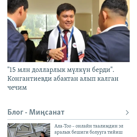
"15 млн долларлык мүлкүн берди".
Конгантиевди абактан алып калган
чечим
Блог - Миңсанат
Ала-Тоо – онлайн таалимдин эл
аралык бешиги болууга тийиш