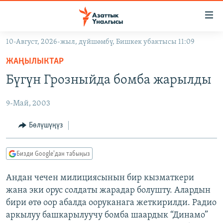
Линктер
Мазмунга
өтүңүз
10-Август, 2026-жыл, дүйшөмбү, Бишкек убактысы 11:09
Навигацияга
ЖАҢЫЛЫКТАР
өтүңүз
ЖАҢЫЛЫКТАР
КЫРГЫЗСТАН
Издөөгө
Бүгүн Грозныйда бомба жарылды
салыңыз
ДҮЙНӨ
КЫРГЫЗСТАН
9-Май, 2003
УКРАИНА
САЯСАТ
ДҮЙНӨ
АТАЙЫН ИЛИКТӨӨ
ЭКОНОМИКА
БОРБОР АЗИЯ
Бөлүшүңүз
ТВ ПРОГРАММАЛАР
МАДАНИЯТ
Бизди Google'дан табыңыз
ПОДКАСТ
БҮГҮН АЗАТТЫКТА
Андан чечен милициясынын бир кызматкери
ӨЗГӨЧӨ ПИКИР
ЭКСПЕРТТЕР ТАЛДАЙТ
жана эки орус солдаты жарадар болушту. Алардын
БИЗ ЖАНА ДҮЙНӨ
бири өтө оор абалда ооруканага жеткирилди. Радио
Русский
аркылуу башкарылуучу бомба шаардык “Динамо”
ДАНИСТЕ