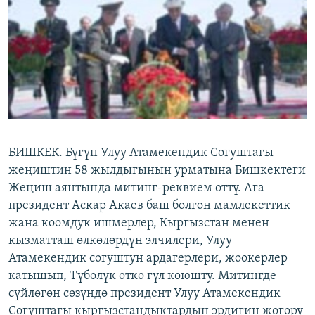
ОНЛАЙН ШЕРИНЕ
ЭЖЕ-СИҢДИЛЕР
АЗАТТЫК+
ЫҢГАЙСЫЗ СУРООЛОР
ЭЕ/АРнун бардык сайттары
БИШКЕК. Бүгүн Улуу Атамекендик Согуштагы
жеңиштин 58 жылдыгынын урматына Бишкектеги
Жеңиш аянтында митинг-реквием өттү. Ага
президент Аскар Акаев баш болгон мамлекеттик
жана коомдук ишмерлер, Кыргызстан менен
кызматташ өлкөлөрдүн элчилери, Улуу
Атамекендик согуштун ардагерлери, жоокерлер
катышып, Түбөлүк отко гүл коюшту. Митингде
сүйлөгөн сөзүндө президент Улуу Атамекендик
Согуштагы кыргызстандыктардын эрдигин жогору