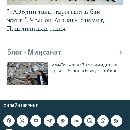
"ЕАЭБдин талаптары сакталбай
жатат". Чолпон-Атадагы саммит,
Пашиняндын сыны
Блог - Миңсанат
Ала-Тоо – онлайн таалимдин эл
аралык бешиги болууга тийиш
ОНЛАЙН ШЕРИНЕ