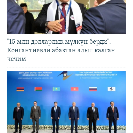
"15 млн долларлык мүлкүн берди".
Конгантиевди абактан алып калган
чечим