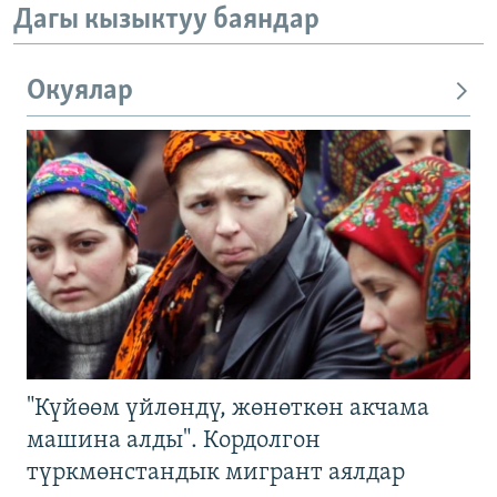
Дагы кызыктуу баяндар
Окуялар
"Күйөөм үйлөндү, жөнөткөн акчама
машина алды". Кордолгон
түркмөнстандык мигрант аялдар