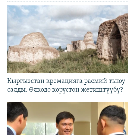
Кыргызстан кремацияга расмий тыюу
салды. Өлкөдө көрүстөн жетиштүүбү?