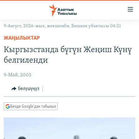
Линктер
Мазмунга
өтүңүз
9-Август, 2026-жыл, жекшемби, Бишкек убактысы 04:21
Навигацияга
ЖАҢЫЛЫКТАР
өтүңүз
ЖАҢЫЛЫКТАР
КЫРГЫЗСТАН
Издөөгө
Кыргызстанда бүгүн Жеңиш Күнү
салыңыз
ДҮЙНӨ
КЫРГЫЗСТАН
белгиленди
УКРАИНА
САЯСАТ
ДҮЙНӨ
9-Май, 2003
АТАЙЫН ИЛИКТӨӨ
ЭКОНОМИКА
БОРБОР АЗИЯ
ТВ ПРОГРАММАЛАР
Бөлүшүңүз
МАДАНИЯТ
ПОДКАСТ
БҮГҮН АЗАТТЫКТА
Бизди Google'дан табыңыз
ӨЗГӨЧӨ ПИКИР
ЭКСПЕРТТЕР ТАЛДАЙТ
БИЗ ЖАНА ДҮЙНӨ
Русский
ДАНИСТЕ