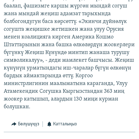
баалап, фашизмге каршы жүргөн мындай согуш
жана мындай жеңиш адамзат тарыхында
болбогондугун баса көрсөттү. «Экинчи дүйнөлүк
согушта жеңишке жетишкен жана улуу Орусия
менен коалицияга кирген Америка Кошмо
Штаттарынын жана башка өлкөлөрдүн жоокерлери
бүгүнкү Жеңиш Күнүндө минтип жанаша турушу
символикалуу», - деди мамлекет башчысы. Жеңиш
күнүнүн урматындагы иш-чаралар бүгүн өлкөнүн
бардык аймактарында өттү. Коргоо
министрлигинин маалыматына караганда, Улуу
Атамекендик Согушка Кыргызстандан 363 миң
жоокер катышып, алардын 130 миңи курман
болушкан.
Бөлүшүңүз
Катталыңыз