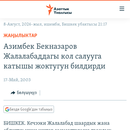
Линктер
Мазмунга
өтүңүз
8-Август, 2026-жыл, ишемби, Бишкек убактысы 21:17
Навигацияга
ЖАҢЫЛЫКТАР
өтүңүз
ЖАҢЫЛЫКТАР
КЫРГЫЗСТАН
Издөөгө
Азимбек Бекназаров
салыңыз
ДҮЙНӨ
КЫРГЫЗСТАН
Жалалабаддагы кол салууга
УКРАИНА
САЯСАТ
ДҮЙНӨ
катышы жоктугун билдирди
АТАЙЫН ИЛИКТӨӨ
ЭКОНОМИКА
БОРБОР АЗИЯ
17-Май, 2003
ТВ ПРОГРАММАЛАР
МАДАНИЯТ
Бөлүшүңүз
ПОДКАСТ
БҮГҮН АЗАТТЫКТА
ӨЗГӨЧӨ ПИКИР
ЭКСПЕРТТЕР ТАЛДАЙТ
Бизди Google'дан табыңыз
БИЗ ЖАНА ДҮЙНӨ
Русский
БИШКЕК. Кечээки Жалалабад шаардык жана
ДАНИСТЕ