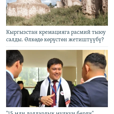
Кыргызстан кремацияга расмий тыюу
салды. Өлкөдө көрүстөн жетиштүүбү?
"15 млн долларлык мүлкүн берди".