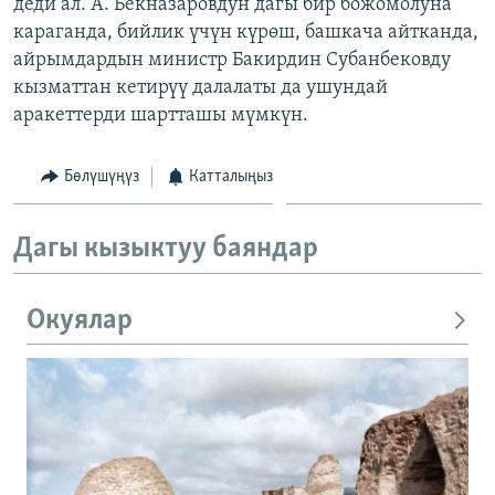
деди ал. А. Бекназаровдун дагы бир божомолуна
караганда, бийлик үчүн күрөш, башкача айтканда,
айрымдардын министр Бакирдин Субанбековду
кызматтан кетирүү далалаты да ушундай
аракеттерди шартташы мүмкүн.
Бөлүшүңүз
Катталыңыз
Дагы кызыктуу баяндар
Окуялар