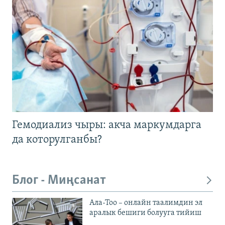
Гемодиализ чыры: акча маркумдарга
да которулганбы?
Блог - Миңсанат
Ала-Тоо – онлайн таалимдин эл
аралык бешиги болууга тийиш