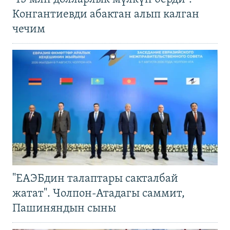
Конгантиевди абактан алып калган
чечим
"ЕАЭБдин талаптары сакталбай
жатат". Чолпон-Атадагы саммит,
Пашиняндын сыны