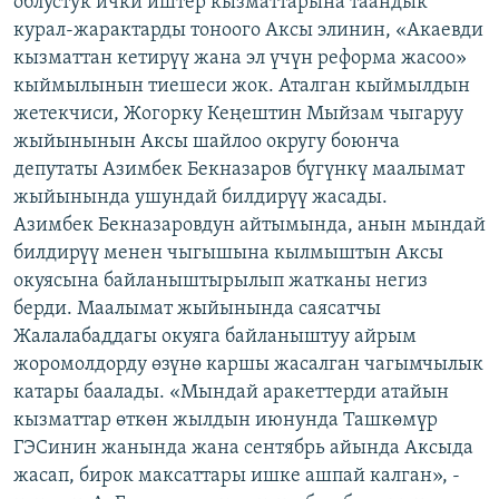
облустук ички иштер кызматтарына таандык
ОНЛАЙН ШЕРИНЕ
ЭЖЕ-СИҢДИЛЕР
курал-жарактарды тоноого Аксы элинин, «Акаевди
кызматтан кетирүү жана эл үчүн реформа жасоо»
АЗАТТЫК+
кыймылынын тиешеси жок. Аталган кыймылдын
ЫҢГАЙСЫЗ СУРООЛОР
жетекчиси, Жогорку Кеңештин Мыйзам чыгаруу
жыйынынын Аксы шайлоо округу боюнча
депутаты Азимбек Бекназаров бүгүнкү маалымат
ЭЕ/АРнун бардык сайттары
жыйынында ушундай билдирүү жасады.
Азимбек Бекназаровдун айтымында, анын мындай
билдирүү менен чыгышына кылмыштын Аксы
окуясына байланыштырылып жатканы негиз
берди. Маалымат жыйынында саясатчы
Жалалабаддагы окуяга байланыштуу айрым
жоромолдорду өзүнө каршы жасалган чагымчылык
катары баалады. «Мындай аракеттерди атайын
кызматтар өткөн жылдын июнунда Ташкөмүр
ГЭСинин жанында жана сентябрь айында Аксыда
жасап, бирок максаттары ишке ашпай калган», -