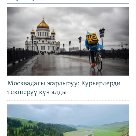
Москвадагы жардыруу: Курьерлерди
текшерүү күч алды