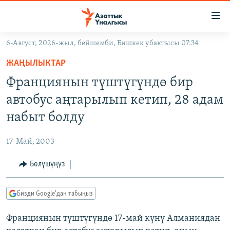
Линктер
Мазмунга
өтүңүз
6-Август, 2026-жыл, бейшемби, Бишкек убактысы 07:34
Навигацияга
ЖАҢЫЛЫКТАР
өтүңүз
ЖАҢЫЛЫКТАР
КЫРГЫЗСТАН
Издөөгө
Франциянын түштүгүндө бир
салыңыз
ДҮЙНӨ
КЫРГЫЗСТАН
автобус аңтарылып кетип, 28 адам
УКРАИНА
САЯСАТ
ДҮЙНӨ
набыт болду
АТАЙЫН ИЛИКТӨӨ
ЭКОНОМИКА
БОРБОР АЗИЯ
17-Май, 2003
ТВ ПРОГРАММАЛАР
МАДАНИЯТ
Бөлүшүңүз
ПОДКАСТ
БҮГҮН АЗАТТЫКТА
ӨЗГӨЧӨ ПИКИР
ЭКСПЕРТТЕР ТАЛДАЙТ
Бизди Google'дан табыңыз
БИЗ ЖАНА ДҮЙНӨ
Русский
Франциянын түштүгүндө 17-май күнү Алманиядан
ДАНИСТЕ