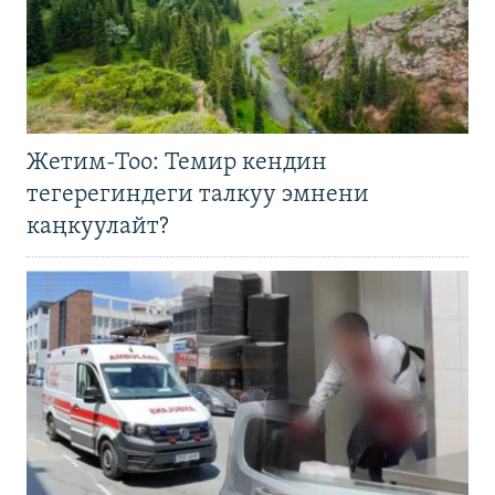
Жетим-Тоо: Темир кендин
тегерегиндеги талкуу эмнени
каңкуулайт?