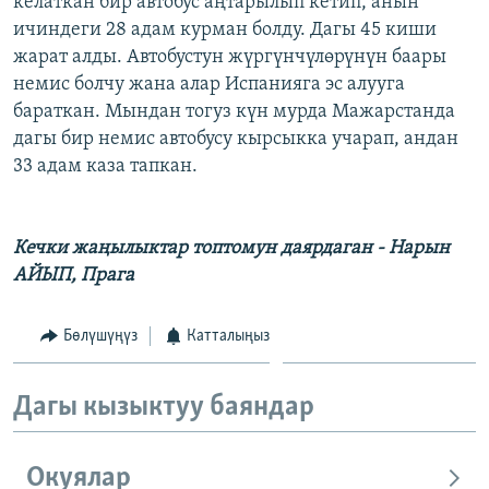
келаткан бир автобус аңтарылып кетип, анын
ОНЛАЙН ШЕРИНЕ
ЭЖЕ-СИҢДИЛЕР
ичиндеги 28 адам курман болду. Дагы 45 киши
жарат алды. Автобустун жүргүнчүлөрүнүн баары
АЗАТТЫК+
немис болчу жана алар Испанияга эс алууга
ЫҢГАЙСЫЗ СУРООЛОР
бараткан. Мындан тогуз күн мурда Мажарстанда
дагы бир немис автобусу кырсыкка учарап, андан
33 адам каза тапкан.
ЭЕ/АРнун бардык сайттары
Кечки жаңылыктар топтомун даярдаган - Нарын
АЙЫП, Прага
Бөлүшүңүз
Катталыңыз
Дагы кызыктуу баяндар
Окуялар