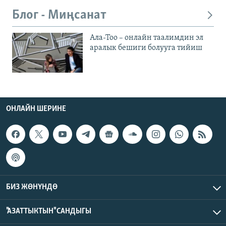
Блог - Миңсанат
Ала-Тоо – онлайн таалимдин эл
аралык бешиги болууга тийиш
ОНЛАЙН ШЕРИНЕ
БИЗ ЖӨНҮНДӨ
"АЗАТТЫКТЫН" САНДЫГЫ