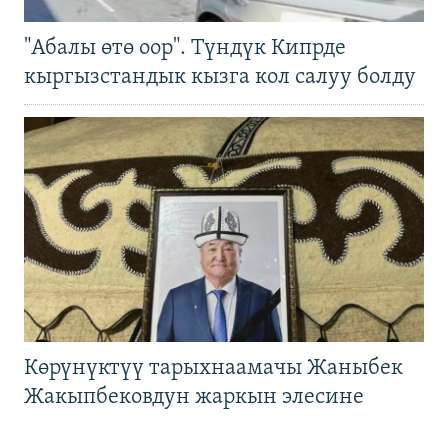
"Абалы өтө оор". Түндүк Кипрде
кыргызстандык кызга кол салуу болду
Көрүнүктүү тарыхнаамачы Жаныбек
Жакыпбековдун жаркын элесине