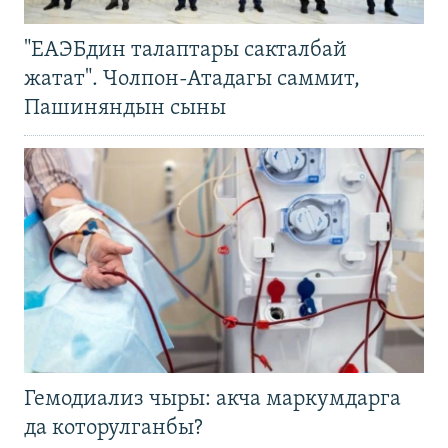
"ЕАЭБдин талаптары сакталбай
жатат". Чолпон-Атадагы саммит,
Пашиняндын сыны
Гемодиализ чыры: акча маркумдарга
да которулганбы?