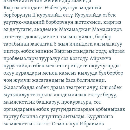
акимчилигинин жыйындар залында
ОНЛАЙН ШЕРИНЕ
ЭЖЕ-СИҢДИЛЕР
Кыргызстандагы Өзбек улуттук-маданий
борборунун II курултайы өттү. Курултайда өзбек
АЗАТТЫК+
улуттук-маданий борборунун жетекчиси, кыргыз
ЫҢГАЙСЫЗ СУРООЛОР
эл депутаты, академик Махамаджан Мамасаидов
отчеттук доклад менен чыгып сүйлөп, борбор
тарабынан жасалган 5 жыл ичиндеги алгылыктуу
ЭЕ/АРнун бардык сайттары
иштер, өзбек элинин Кыргызстандагы орду, айрым
проблемалары тууралуу сөз козгоду. Айрыкча
курултайда өзбек мектептериндеги окуучуларды
окуу куралдары менен камсыз кылууда бул борбор
чоң жумуш жасагандыгы баса белгиленди.
Жалалабадда өзбек драма театрын ачуу, Ош өзбек
музыкалуу театрына академиялык статус берүү,
мамлекеттик башкаруу, прокуратура, сот
органдарына өзбек улутундагылардан арбыныраак
тартуу боюнча сунуштар айтылды. Курултайга
мамлекеттик катчы Осмонакун Ибраимов