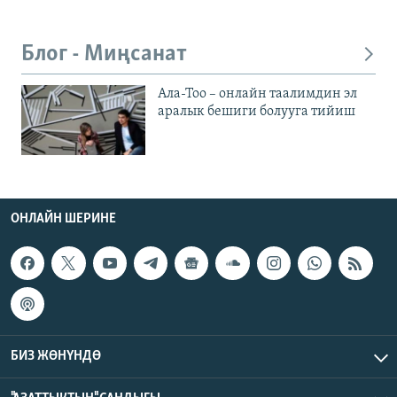
Блог - Миңсанат
Ала-Тоо – онлайн таалимдин эл
аралык бешиги болууга тийиш
ОНЛАЙН ШЕРИНЕ
БИЗ ЖӨНҮНДӨ