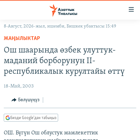
Линктер
Мазмунга
өтүңүз
8-Август, 2026-жыл, ишемби, Бишкек убактысы 15:49
Навигацияга
ЖАҢЫЛЫКТАР
өтүңүз
ЖАҢЫЛЫКТАР
КЫРГЫЗСТАН
Издөөгө
Ош шаарында өзбек улуттук-
салыңыз
ДҮЙНӨ
КЫРГЫЗСТАН
маданий борборунун II-
УКРАИНА
САЯСАТ
ДҮЙНӨ
республикалык курултайы өттү
АТАЙЫН ИЛИКТӨӨ
ЭКОНОМИКА
БОРБОР АЗИЯ
18-Май, 2003
ТВ ПРОГРАММАЛАР
МАДАНИЯТ
Бөлүшүңүз
ПОДКАСТ
БҮГҮН АЗАТТЫКТА
ӨЗГӨЧӨ ПИКИР
ЭКСПЕРТТЕР ТАЛДАЙТ
Бизди Google'дан табыңыз
БИЗ ЖАНА ДҮЙНӨ
Русский
ОШ. Бүгүн Ош облустук мамлекеттик
ДАНИСТЕ