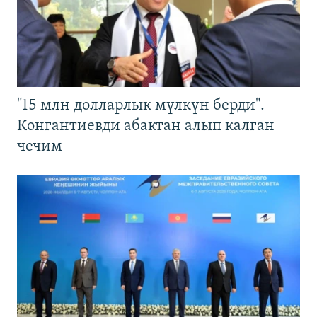
"15 млн долларлык мүлкүн берди".
Конгантиевди абактан алып калган
чечим