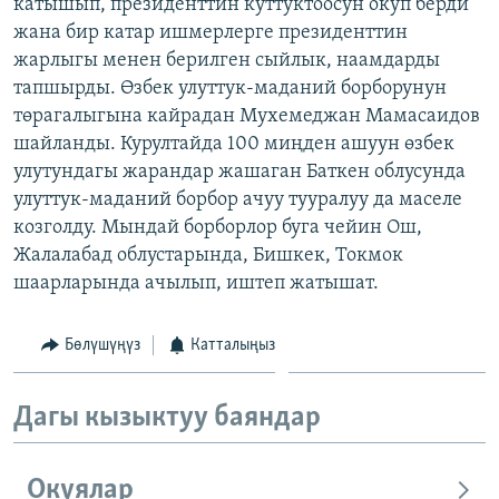
катышып, президенттин куттуктоосун окуп берди
жана бир катар ишмерлерге президенттин
жарлыгы менен берилген сыйлык, наамдарды
тапшырды. Өзбек улуттук-маданий борборунун
төрагалыгына кайрадан Мухемеджан Мамасаидов
шайланды. Курултайда 100 миңден ашуун өзбек
улутундагы жарандар жашаган Баткен облусунда
улуттук-маданий борбор ачуу тууралуу да маселе
козголду. Мындай борборлор буга чейин Ош,
Жалалабад облустарында, Бишкек, Токмок
шаарларында ачылып, иштеп жатышат.
Бөлүшүңүз
Катталыңыз
Дагы кызыктуу баяндар
Окуялар