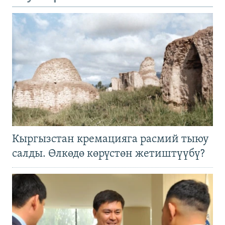
Кыргызстан кремацияга расмий тыюу
салды. Өлкөдө көрүстөн жетиштүүбү?