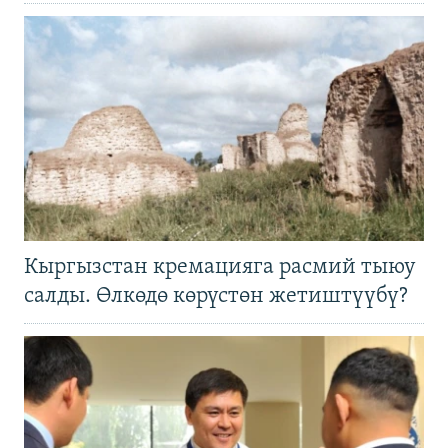
Кыргызстан кремацияга расмий тыюу
салды. Өлкөдө көрүстөн жетиштүүбү?