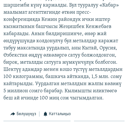
шаршемби күнү кармалды. Бул тууралуу «Кабар»
ОНЛАЙН ШЕРИНЕ
ЭЖЕ-СИҢДИЛЕР
маалымат агенттигинде өткөн пресс-
АЗАТТЫК+
конференцияда Кемин райондук ички иштер
ЫҢГАЙСЫЗ СУРООЛОР
кызматынын башчысы Жеңишбек Кенжебаев
кабарлады. Анын билдиришинче, өнөр жай
өндүрүшүндө колдонулчу бул металлдар каражат
ЭЕ/АРнун бардык сайттары
табуу максатында уурдалып, аны Кытай, Орусия,
Өзбекстан өңдүү өлкөлөргө сатуу болжолдонгон,
бирок, металлды сатууга мүмкүнчүлүк болбогон.
Шектүү адамдар менен кошо түстүү металлдардын
100 килограммы, башкача айтканда, 1,5 млн. сому
кайтарылды. Уурдалган металлдын жалпы көлөмү
5 миллион сомго барабар. Кылмышты иликтөөгө
беш ай ичинде 100 миң сом чыгымдалган.
Бөлүшүңүз
Катталыңыз