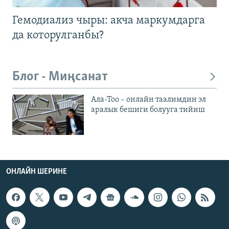
Гемодиализ чыры: акча маркумдарга
да которулганбы?
Блог - Миңсанат
Ала-Тоо – онлайн таалимдин эл
аралык бешиги болууга тийиш
ОНЛАЙН ШЕРИНЕ