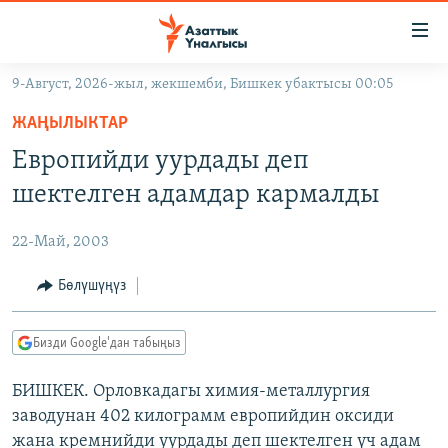
Линктер
Мазмунга
өтүңүз
9-Август, 2026-жыл, жекшемби, Бишкек убактысы 00:05
Навигацияга
ЖАҢЫЛЫКТАР
өтүңүз
ЖАҢЫЛЫКТАР
КЫРГЫЗСТАН
Издөөгө
Европийди уурдады деп
салыңыз
ДҮЙНӨ
КЫРГЫЗСТАН
шектелген адамдар кармалды
УКРАИНА
САЯСАТ
ДҮЙНӨ
22-Май, 2003
АТАЙЫН ИЛИКТӨӨ
ЭКОНОМИКА
БОРБОР АЗИЯ
ТВ ПРОГРАММАЛАР
Бөлүшүңүз
МАДАНИЯТ
ПОДКАСТ
БҮГҮН АЗАТТЫКТА
Бизди Google'дан табыңыз
ӨЗГӨЧӨ ПИКИР
ЭКСПЕРТТЕР ТАЛДАЙТ
БИШКЕК. Орловкадагы химия-металлургия
БИЗ ЖАНА ДҮЙНӨ
Русский
заводунан 402 килограмм европийдин оксиди
ДАНИСТЕ
жана кремнийди уурдады деп шектелген үч адам