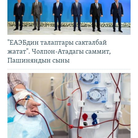
"ЕАЭБдин талаптары сакталбай
жатат". Чолпон-Атадагы саммит,
Пашиняндын сыны