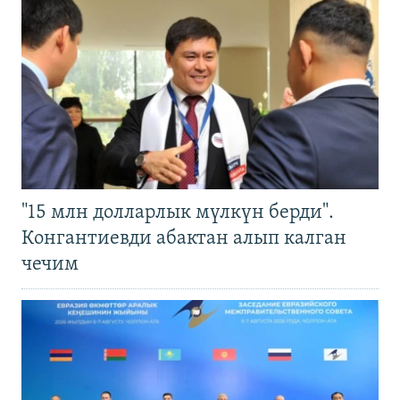
"15 млн долларлык мүлкүн берди".
Конгантиевди абактан алып калган
чечим