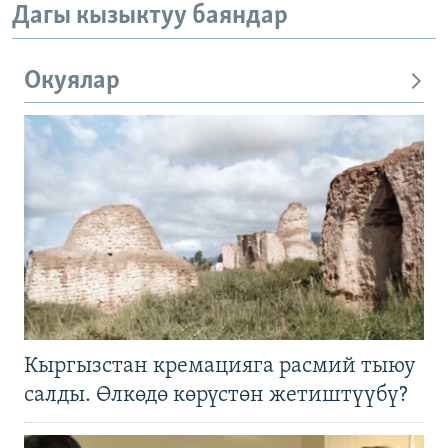
Дагы кызыктуу баяндар
Окуялар
Кыргызстан кремацияга расмий тыюу
салды. Өлкөдө көрүстөн жетиштүүбү?