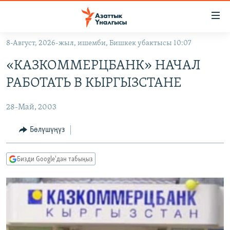
Линктер
Мазмунга
өтүңүз
8-Август, 2026-жыл, ишемби, Бишкек убактысы 10:07
Навигацияга
ЖАҢЫЛЫКТАР
өтүңүз
«КАЗКОММЕРЦБАНК» НАЧАЛ
КЫРГЫЗСТАН
Издөөгө
РАБОТАТЬ В КЫРГЫЗСТАНЕ
салыңыз
ДҮЙНӨ
КЫРГЫЗСТАН
28-Май, 2003
УКРАИНА
САЯСАТ
ДҮЙНӨ
АТАЙЫН ИЛИКТӨӨ
ЭКОНОМИКА
БОРБОР АЗИЯ
Бөлүшүңүз
ТВ ПРОГРАММАЛАР
МАДАНИЯТ
Бизди Google'дан табыңыз
ПОДКАСТ
БҮГҮН АЗАТТЫКТА
ӨЗГӨЧӨ ПИКИР
ЭКСПЕРТТЕР ТАЛДАЙТ
БИЗ ЖАНА ДҮЙНӨ
Русский
ДАНИСТЕ