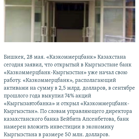
ОНЛАЙН ШЕРИНЕ
ЭЖЕ-СИҢДИЛЕР
АЗАТТЫК+
ЫҢГАЙСЫЗ СУРООЛОР
ЭЕ/АРнун бардык сайттары
Бишкек, 28 мая. «Казкоммерцбанк» Казахстана
сегодня заявил, что открытый в Кыргызстане банк
«Казкоммерцбанк-Кыргызстан» уже начал свою
работу. «Казкоммерцбанк», располагающий
активами на сумму в 2,5 млрд. долларов, в сентябре
прошлого года выкупил 74% акций
«Кыргызавтобанка» и открыл «Казкоммерцбанк-
Кыргызстан». По словам управляющего директора
казахстанского банка Бейбита Апсенбетова, банк
намерен вложить инвестиции в экономику
Кыргызстана в размере 50 млн. долларов.