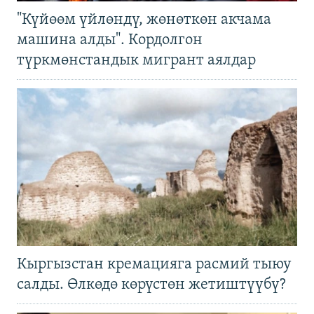
"Күйөөм үйлөндү, жөнөткөн акчама
машина алды". Кордолгон
түркмөнстандык мигрант аялдар
Кыргызстан кремацияга расмий тыюу
салды. Өлкөдө көрүстөн жетиштүүбү?