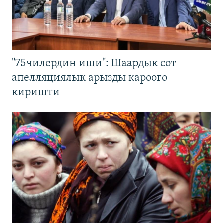
"75чилердин иши": Шаардык сот
апелляциялык арызды кароого
киришти