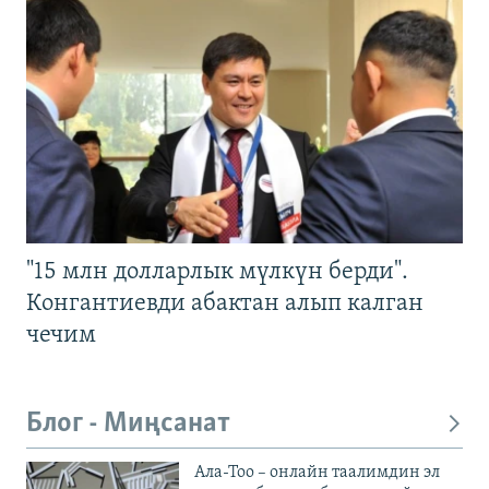
"15 млн долларлык мүлкүн берди".
Конгантиевди абактан алып калган
чечим
Блог - Миңсанат
Ала-Тоо – онлайн таалимдин эл