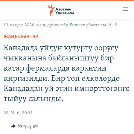
Линктер
Мазмунга
өтүңүз
10-Август, 2026-жыл, дүйшөмбү, Бишкек убактысы 14:42
Навигацияга
ЖАҢЫЛЫКТАР
өтүңүз
ЖАҢЫЛЫКТАР
КЫРГЫЗСТАН
Издөөгө
Канадада уйдун кутургу оорусу
салыңыз
ДҮЙНӨ
КЫРГЫЗСТАН
чыкканына байланыштуу бир
УКРАИНА
САЯСАТ
ДҮЙНӨ
катар фермаларда карантин
АТАЙЫН ИЛИКТӨӨ
ЭКОНОМИКА
БОРБОР АЗИЯ
киргизилди. Бир топ өлкөлөрдө
ТВ ПРОГРАММАЛАР
МАДАНИЯТ
Канададан уй этин импорттогонго
ПОДКАСТ
БҮГҮН АЗАТТЫКТА
тыйуу салынды.
ӨЗГӨЧӨ ПИКИР
ЭКСПЕРТТЕР ТАЛДАЙТ
29-Май, 2003
БИЗ ЖАНА ДҮЙНӨ
Русский
Бөлүшүңүз
ДАНИСТЕ