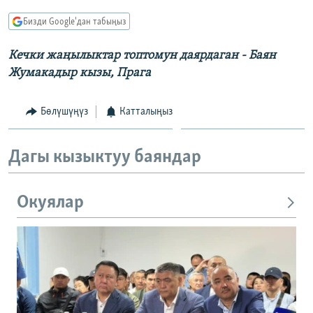
ОНЛАЙН ШЕРИНЕ
ЭЖЕ-СИҢДИЛЕР
Бизди Google'дан табыңыз
АЗАТТЫК+
Кечки жаңылыктар топтомун даярдаган - Баян
ЫҢГАЙСЫЗ СУРООЛОР
Жумакадыр кызы, Прага
ЭЕ/АРнун бардык сайттары
Бөлүшүңүз
Катталыңыз
Дагы кызыктуу баяндар
Окуялар