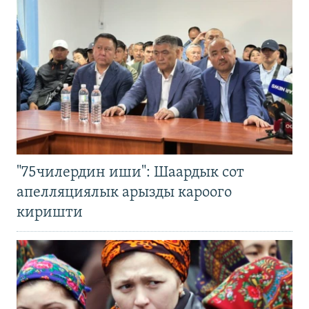
"75чилердин иши": Шаардык сот
апелляциялык арызды кароого
киришти