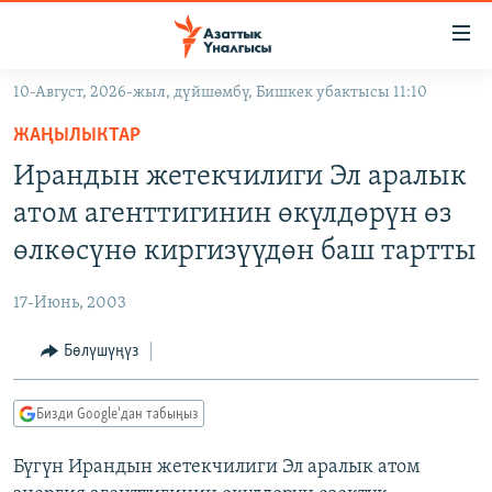
Линктер
Мазмунга
өтүңүз
10-Август, 2026-жыл, дүйшөмбү, Бишкек убактысы 11:10
Навигацияга
ЖАҢЫЛЫКТАР
өтүңүз
ЖАҢЫЛЫКТАР
КЫРГЫЗСТАН
Издөөгө
Ирандын жетекчилиги Эл аралык
салыңыз
ДҮЙНӨ
КЫРГЫЗСТАН
атом агенттигинин өкүлдөрүн өз
УКРАИНА
САЯСАТ
ДҮЙНӨ
өлкөсүнө киргизүүдөн баш тартты
АТАЙЫН ИЛИКТӨӨ
ЭКОНОМИКА
БОРБОР АЗИЯ
17-Июнь, 2003
ТВ ПРОГРАММАЛАР
МАДАНИЯТ
Бөлүшүңүз
ПОДКАСТ
БҮГҮН АЗАТТЫКТА
ӨЗГӨЧӨ ПИКИР
ЭКСПЕРТТЕР ТАЛДАЙТ
Бизди Google'дан табыңыз
БИЗ ЖАНА ДҮЙНӨ
Русский
Бүгүн Ирандын жетекчилиги Эл аралык атом
ДАНИСТЕ