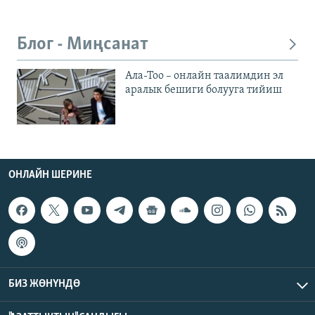
Блог - Миңсанат
Ала-Тоо – онлайн таалимдин эл
аралык бешиги болууга тийиш
ОНЛАЙН ШЕРИНЕ
БИЗ ЖӨНҮНДӨ