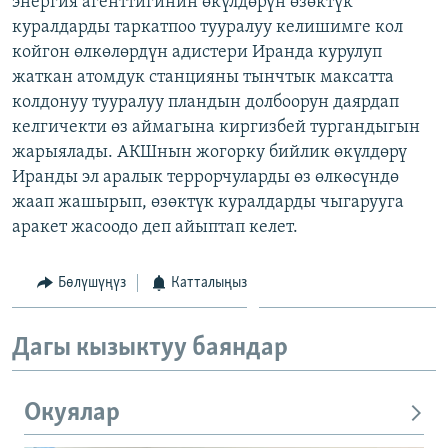
энергия агенттигинин өкүлдөрүн өзөктүк
ОНЛАЙН ШЕРИНЕ
ЭЖЕ-СИҢДИЛЕР
куралдарды таркатпоо тууралуу келишимге кол
койгон өлкөлөрдүн адистери Иранда курулуп
АЗАТТЫК+
жаткан атомдук станцияны тынчтык максатта
ЫҢГАЙСЫЗ СУРООЛОР
колдонуу тууралуу пландын долбоорун даярдап
келгичекти өз аймагына киргизбей тургандыгын
жарыялады. АКШнын жогорку бийлик өкүлдөрү
ЭЕ/АРнун бардык сайттары
Иранды эл аралык террорчуларды өз өлкөсүндө
жаап жашырып, өзөктүк куралдарды чыгарууга
аракет жасоодо деп айыптап келет.
Бөлүшүңүз
Катталыңыз
Дагы кызыктуу баяндар
Окуялар