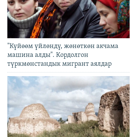
"Күйөөм үйлөндү, жөнөткөн акчама
машина алды". Кордолгон
түркмөнстандык мигрант аялдар