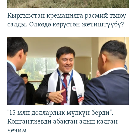
Кыргызстан кремацияга расмий тыюу
салды. Өлкөдө көрүстөн жетиштүүбү?
"15 млн долларлык мүлкүн берди".
Конгантиевди абактан алып калган
чечим