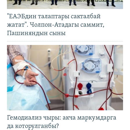
"ЕАЭБдин талаптары сакталбай
жатат". Чолпон-Атадагы саммит,
Пашиняндын сыны
Гемодиализ чыры: акча маркумдарга
да которулганбы?