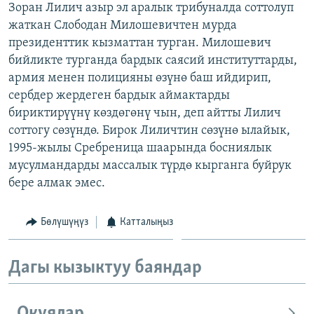
Зоран Лилич азыр эл аралык трибуналда соттолуп
ОНЛАЙН ШЕРИНЕ
ЭЖЕ-СИҢДИЛЕР
жаткан Слободан Милошевичтен мурда
АЗАТТЫК+
президенттик кызматтан турган. Милошевич
бийликте турганда бардык саясий институттарды,
ЫҢГАЙСЫЗ СУРООЛОР
армия менен полицияны өзүнө баш ийдирип,
сербдер жердеген бардык аймактарды
ЭЕ/АРнун бардык сайттары
бириктирүүнү көздөгөнү чын, деп айтты Лилич
соттогу сөзүндө. Бирок Лиличтин сөзүнө ылайык,
1995-жылы Сребреница шаарында босниялык
мусулмандарды массалык түрдө кырганга буйрук
бере алмак эмес.
Бөлүшүңүз
Катталыңыз
Дагы кызыктуу баяндар
Окуялар