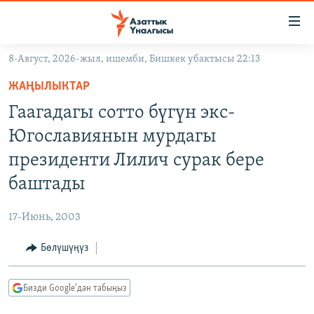
Линктер
Мазмунга
өтүңүз
8-Август, 2026-жыл, ишемби, Бишкек убактысы 22:13
Навигацияга
ЖАҢЫЛЫКТАР
өтүңүз
ЖАҢЫЛЫКТАР
КЫРГЫЗСТАН
Издөөгө
Гаагадагы сотто бүгүн экс-
салыңыз
ДҮЙНӨ
КЫРГЫЗСТАН
Югославиянын мурдагы
УКРАИНА
САЯСАТ
ДҮЙНӨ
президенти Лилич сурак бере
АТАЙЫН ИЛИКТӨӨ
ЭКОНОМИКА
БОРБОР АЗИЯ
баштады
ТВ ПРОГРАММАЛАР
МАДАНИЯТ
17-Июнь, 2003
ПОДКАСТ
БҮГҮН АЗАТТЫКТА
Бөлүшүңүз
ӨЗГӨЧӨ ПИКИР
ЭКСПЕРТТЕР ТАЛДАЙТ
БИЗ ЖАНА ДҮЙНӨ
Русский
Бизди Google'дан табыңыз
ДАНИСТЕ