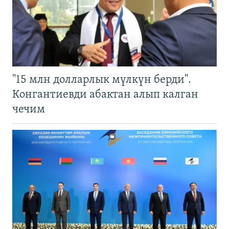
"15 млн долларлык мүлкүн берди".
Конгантиевди абактан алып калган
чечим