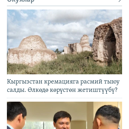
Кыргызстан кремацияга расмий тыюу
салды. Өлкөдө көрүстөн жетиштүүбү?