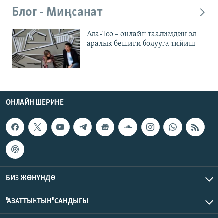
Блог - Миңсанат
Ала-Тоо – онлайн таалимдин эл
аралык бешиги болууга тийиш
ОНЛАЙН ШЕРИНЕ
БИЗ ЖӨНҮНДӨ
"АЗАТТЫКТЫН" САНДЫГЫ