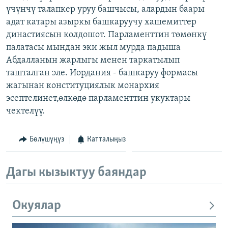
үчүнчү талапкер уруу башчысы, алардын баары
ОНЛАЙН ШЕРИНЕ
ЭЖЕ-СИҢДИЛЕР
адат катары азыркы башкаруучу хашемиттер
АЗАТТЫК+
династиясын колдошот. Парламенттин төмөнкү
ЫҢГАЙСЫЗ СУРООЛОР
палатасы мындан эки жыл мурда падыша
Абдалланын жарлыгы менен таркатылып
ташталган эле. Иордания - башкаруу формасы
ЭЕ/АРнун бардык сайттары
жагынан конституциялык монархия
эсептелинет,өлкөдө парламенттин укуктары
чектелүү.
Бөлүшүңүз
Катталыңыз
Дагы кызыктуу баяндар
Окуялар