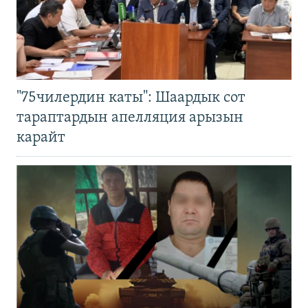
"75чилердин каты": Шаардык сот
тараптардын апелляция арызын
карайт