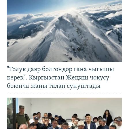
"Толук даяр болгондор гана чыгышы
керек". Кыргызстан Жеңиш чокусу
боюнча жаңы талап сунуштады