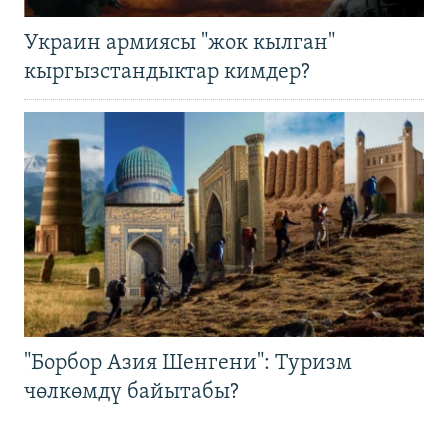
Украин армиясы "жок кылган"
кыргызстандыктар кимдер?
"Борбор Азия Шенгени": Туризм
чөлкөмдү байытабы?