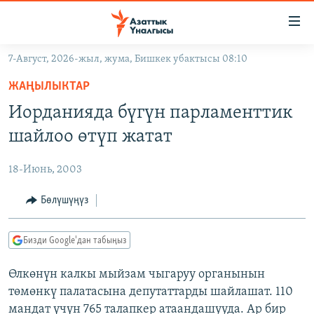
Линктер
Мазмунга
өтүңүз
7-Август, 2026-жыл, жума, Бишкек убактысы 08:10
Навигацияга
ЖАҢЫЛЫКТАР
өтүңүз
ЖАҢЫЛЫКТАР
КЫРГЫЗСТАН
Издөөгө
Иорданияда бүгүн парламенттик
салыңыз
ДҮЙНӨ
КЫРГЫЗСТАН
шайлоо өтүп жатат
УКРАИНА
САЯСАТ
ДҮЙНӨ
18-Июнь, 2003
АТАЙЫН ИЛИКТӨӨ
ЭКОНОМИКА
БОРБОР АЗИЯ
ТВ ПРОГРАММАЛАР
Бөлүшүңүз
МАДАНИЯТ
ПОДКАСТ
БҮГҮН АЗАТТЫКТА
Бизди Google'дан табыңыз
ӨЗГӨЧӨ ПИКИР
ЭКСПЕРТТЕР ТАЛДАЙТ
Өлкөнүн калкы мыйзам чыгаруу органынын
БИЗ ЖАНА ДҮЙНӨ
Русский
төмөнкү палатасына депутаттарды шайлашат. 110
ДАНИСТЕ
мандат үчүн 765 талапкер атаандашууда. Ар бир