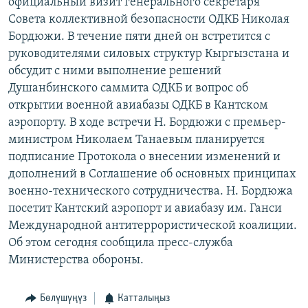
официальный визит генерального секретаря
ОНЛАЙН ШЕРИНЕ
ЭЖЕ-СИҢДИЛЕР
Совета коллективной безопасности ОДКБ Николая
Бордюжи. В течение пяти дней он встретится с
АЗАТТЫК+
руководителями силовых структур Кыргызстана и
ЫҢГАЙСЫЗ СУРООЛОР
обсудит с ними выполнение решений
Душанбинского саммита ОДКБ и вопрос об
ЭЕ/АРнун бардык сайттары
открытии военной авиабазы ОДКБ в Кантском
аэропорту. В ходе встречи Н. Бордюжи с премьер-
министром Николаем Танаевым планируется
подписание Протокола о внесении изменений и
дополнений в Соглашение об основных принципах
военно-технического сотрудничества. Н. Бордюжа
посетит Кантский аэропорт и авиабазу им. Ганси
Международной антитеррористической коалиции.
Об этом сегодня сообщила пресс-служба
Министерства обороны.
Бөлүшүңүз
Катталыңыз