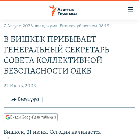
Линктер
Мазмунга
өтүңүз
7-Август, 2026-жыл, жума, Бишкек убактысы 08:18
Навигацияга
ЖАҢЫЛЫКТАР
өтүңүз
В БИШКЕК ПРИБЫВАЕТ
КЫРГЫЗСТАН
Издөөгө
ГЕНЕРАЛЬНЫЙ СЕКРЕТАРЬ
салыңыз
ДҮЙНӨ
КЫРГЫЗСТАН
СОВЕТА КОЛЛЕКТИВНОЙ
УКРАИНА
САЯСАТ
ДҮЙНӨ
БЕЗОПАСНОСТИ ОДКБ
АТАЙЫН ИЛИКТӨӨ
ЭКОНОМИКА
БОРБОР АЗИЯ
21-Июнь, 2003
ТВ ПРОГРАММАЛАР
МАДАНИЯТ
Бөлүшүңүз
ПОДКАСТ
БҮГҮН АЗАТТЫКТА
ӨЗГӨЧӨ ПИКИР
ЭКСПЕРТТЕР ТАЛДАЙТ
Бизди Google'дан табыңыз
БИЗ ЖАНА ДҮЙНӨ
Русский
Бишкек, 21 июня. Сегодня начинается
ДАНИСТЕ