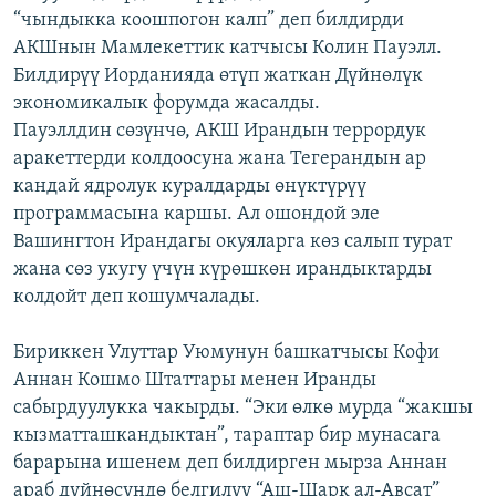
“чындыкка коошпогон калп” деп билдирди
ОНЛАЙН ШЕРИНЕ
ЭЖЕ-СИҢДИЛЕР
АКШнын Мамлекеттик катчысы Колин Пауэлл.
АЗАТТЫК+
Билдирүү Иорданияда өтүп жаткан Дүйнөлүк
ЫҢГАЙСЫЗ СУРООЛОР
экономикалык форумда жасалды.
Пауэллдин сөзүнчө, АКШ Ирандын террордук
аракеттерди колдоосуна жана Тегерандын ар
ЭЕ/АРнун бардык сайттары
кандай ядролук куралдарды өнүктүрүү
программасына каршы. Ал ошондой эле
Вашингтон Ирандагы окуяларга көз салып турат
жана сөз укугу үчүн күрөшкөн ирандыктарды
колдойт деп кошумчалады.
Бириккен Улуттар Уюмунун башкатчысы Кофи
Аннан Кошмо Штаттары менен Иранды
сабырдуулукка чакырды. “Эки өлкө мурда “жакшы
кызматташкандыктан”, тараптар бир мунасага
барарына ишенем деп билдирген мырза Аннан
араб дүйнөсүндө белгилүү “Аш-Шарк ал-Авсат”