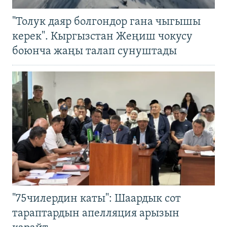
"Толук даяр болгондор гана чыгышы
керек". Кыргызстан Жеңиш чокусу
боюнча жаңы талап сунуштады
"75чилердин каты": Шаардык сот
тараптардын апелляция арызын