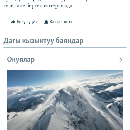
гезитине берген интервьюда.
Бөлүшүңүз
Катталыңыз
Дагы кызыктуу баяндар
Окуялар