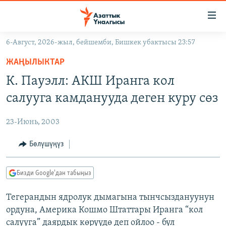
Линктер
Мазмунга
өтүңүз
6-Август, 2026-жыл, бейшемби, Бишкек убактысы 23:57
Навигацияга
ЖАҢЫЛЫКТАР
өтүңүз
ЖАҢЫЛЫКТАР
КЫРГЫЗСТАН
Издөөгө
К. Пауэлл: АКШ Иранга кол
салыңыз
ДҮЙНӨ
КЫРГЫЗСТАН
салууга камданууда деген куру сөз
УКРАИНА
САЯСАТ
ДҮЙНӨ
23-Июнь, 2003
АТАЙЫН ИЛИКТӨӨ
ЭКОНОМИКА
БОРБОР АЗИЯ
ТВ ПРОГРАММАЛАР
Бөлүшүңүз
МАДАНИЯТ
ПОДКАСТ
БҮГҮН АЗАТТЫКТА
Бизди Google'дан табыңыз
ӨЗГӨЧӨ ПИКИР
ЭКСПЕРТТЕР ТАЛДАЙТ
Тегерандын ядролук дымагына тынчсыздануунун
БИЗ ЖАНА ДҮЙНӨ
Русский
ордуна, Америка Кошмо Штаттары Иранга “кол
ДАНИСТЕ
салууга” даярдык көрүүдө деп ойлоо - бул