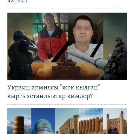
карайт
Украин армиясы "жок кылган"
кыргызстандыктар кимдер?