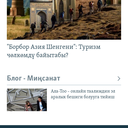
"Борбор Азия Шенгени": Туризм
чөлкөмдү байытабы?
Блог - Миңсанат
Ала-Тоо – онлайн таалимдин эл
аралык бешиги болууга тийиш