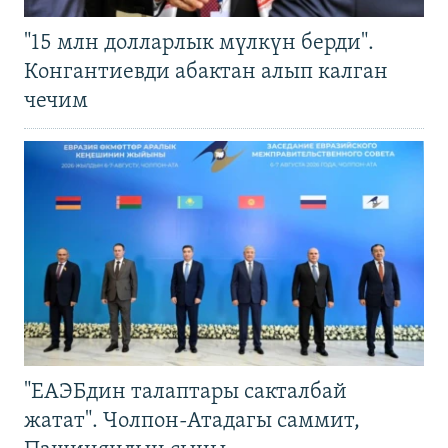
"15 млн долларлык мүлкүн берди".
Конгантиевди абактан алып калган
чечим
"ЕАЭБдин талаптары сакталбай
жатат". Чолпон-Атадагы саммит,