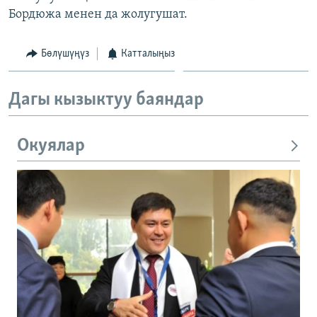
Бордюжа менен да жолугушат.
Бөлүшүңүз
Катталыңыз
Дагы кызыктуу баяндар
Окуялар