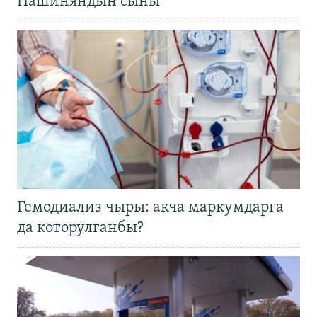
Пашиняндын сыны
Гемодиализ чыры: акча маркумдарга
да которулганбы?