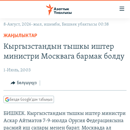
Линктер
Мазмунга
өтүңүз
8-Август, 2026-жыл, ишемби, Бишкек убактысы 00:38
Навигацияга
ЖАҢЫЛЫКТАР
өтүңүз
ЖАҢЫЛЫКТАР
КЫРГЫЗСТАН
Издөөгө
Кыргызстандын тышкы иштер
салыңыз
ДҮЙНӨ
КЫРГЫЗСТАН
министри Москвага бармак болду
УКРАИНА
САЯСАТ
ДҮЙНӨ
1-Июль, 2003
АТАЙЫН ИЛИКТӨӨ
ЭКОНОМИКА
БОРБОР АЗИЯ
ТВ ПРОГРАММАЛАР
Бөлүшүңүз
МАДАНИЯТ
ПОДКАСТ
БҮГҮН АЗАТТЫКТА
Бизди Google'дан табыңыз
ӨЗГӨЧӨ ПИКИР
ЭКСПЕРТТЕР ТАЛДАЙТ
БИШКЕК. Кыргызстандын тышкы иштер министри
БИЗ ЖАНА ДҮЙНӨ
Русский
Аскар Айтматов 7-9-июлда Орусия Федерациясына
ДАНИСТЕ
расмий иш сапары менен барат. Москвада ал