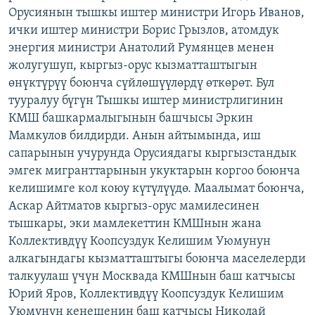
Орусиянын тышкы иштер министри Игорь Иванов,
ОНЛАЙН ШЕРИНЕ
ЭЖЕ-СИҢДИЛЕР
ички иштер министри Борис Грызлов, атомдук
АЗАТТЫК+
энергия министри Анатолий Румянцев менен
ЫҢГАЙСЫЗ СУРООЛОР
жолугушуп, кыргыз-орус кызматташтыгын
өнүктүрүү боюнча сүйлөшүүлөрдү өткөрөт. Бул
тууралуу бүгүн Тышкы иштер министрлигинин
ЭЕ/АРнун бардык сайттары
КМШ башкармалыгынын башчысы Эркин
Мамкулов билдирди. Анын айтымында, иш
сапарынын учурунда Орусиядагы кыргызстандык
эмгек мигранттарынын укуктарын коргоо боюнча
келишимге кол коюу күтүлүүдө. Маалымат боюнча,
Аскар Айтматов кыргыз-орус мамилесинен
тышкары, эки мамлекеттин КМШнын жана
Коллективдүү Коопсуздук Келишим Уюмунун
алкагындагы кызматташтыгы боюнча маселелерди
талкуулаш үчүн Москвада КМШнын баш катчысы
Юрий Яров, Коллективдүү Коопсуздук Келишим
Уюмунун кеңешенин баш катчысы Николай