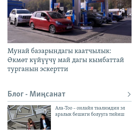
Мунай базарындагы каатчылык:
Өкмөт күйүүчү май дагы кымбаттай
турганын эскертти
Блог - Миңсанат
Ала-Тоо – онлайн таалимдин эл
аралык бешиги болууга тийиш