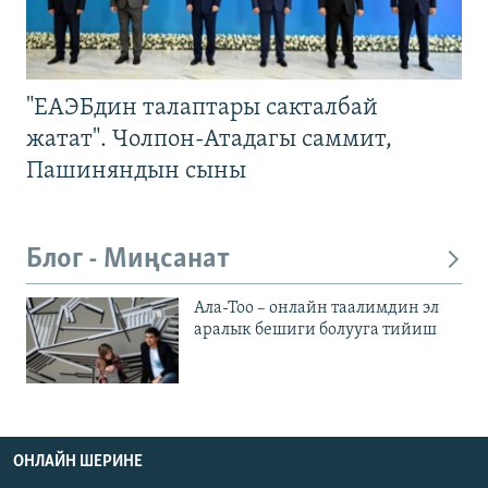
"ЕАЭБдин талаптары сакталбай
жатат". Чолпон-Атадагы саммит,
Пашиняндын сыны
Блог - Миңсанат
Ала-Тоо – онлайн таалимдин эл
аралык бешиги болууга тийиш
ОНЛАЙН ШЕРИНЕ