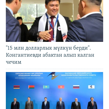
"15 млн долларлык мүлкүн берди".
Конгантиевди абактан алып калган
чечим