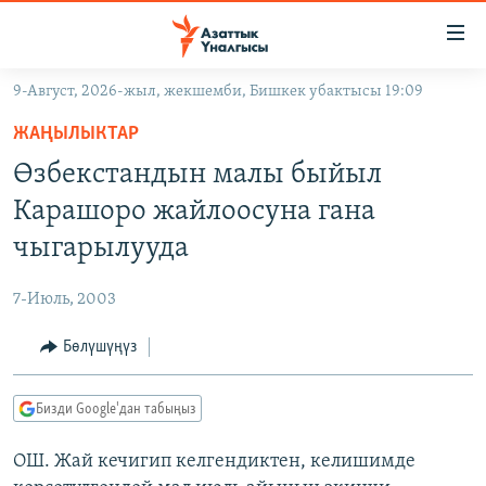
Линктер
Мазмунга
өтүңүз
9-Август, 2026-жыл, жекшемби, Бишкек убактысы 19:09
Навигацияга
ЖАҢЫЛЫКТАР
өтүңүз
ЖАҢЫЛЫКТАР
КЫРГЫЗСТАН
Издөөгө
Өзбекстандын малы быйыл
салыңыз
ДҮЙНӨ
КЫРГЫЗСТАН
Карашоро жайлоосуна гана
УКРАИНА
САЯСАТ
ДҮЙНӨ
чыгарылууда
АТАЙЫН ИЛИКТӨӨ
ЭКОНОМИКА
БОРБОР АЗИЯ
7-Июль, 2003
ТВ ПРОГРАММАЛАР
МАДАНИЯТ
Бөлүшүңүз
ПОДКАСТ
БҮГҮН АЗАТТЫКТА
ӨЗГӨЧӨ ПИКИР
ЭКСПЕРТТЕР ТАЛДАЙТ
Бизди Google'дан табыңыз
БИЗ ЖАНА ДҮЙНӨ
Русский
ОШ. Жай кечигип келгендиктен, келишимде
ДАНИСТЕ