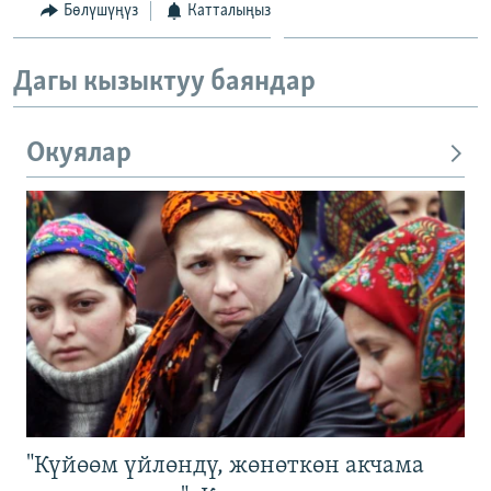
Бөлүшүңүз
Катталыңыз
Дагы кызыктуу баяндар
Окуялар
"Күйөөм үйлөндү, жөнөткөн акчама