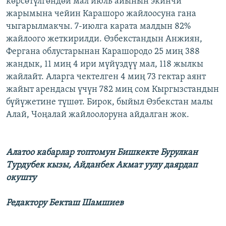
көрсөтүлгөндөй мал июль айынын экинчи
ОНЛАЙН ШЕРИНЕ
ЭЖЕ-СИҢДИЛЕР
жарымына чейин Карашоро жайлоосуна гана
чыгарылмакчы. 7-июлга карата малдын 82%
АЗАТТЫК+
жайлоого жеткирилди. Өзбекстандын Анжиян,
ЫҢГАЙСЫЗ СУРООЛОР
Фергана облустарынан Карашородо 25 миң 388
жандык, 11 миң 4 ири мүйүздүү мал, 118 жылкы
жайлайт. Аларга чектелген 4 миң 73 гектар аянт
ЭЕ/АРнун бардык сайттары
жайыт арендасы үчүн 782 миң сом Кыргызстандын
бүйүжетине түшөт. Бирок, быйыл Өзбекстан малы
Алай, Чоңалай жайлоолоруна айдалган жок.
Алатоо кабарлар топтомун Бишкекте Бурулкан
Турдубек кызы, Айданбек Акмат уулу даярдап
окушту
Редактору Бекташ Шамшиев