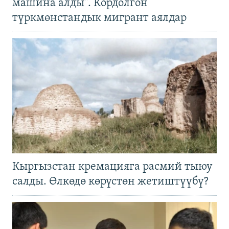
машина алды". Кордолгон
түркмөнстандык мигрант аялдар
Кыргызстан кремацияга расмий тыюу
салды. Өлкөдө көрүстөн жетиштүүбү?