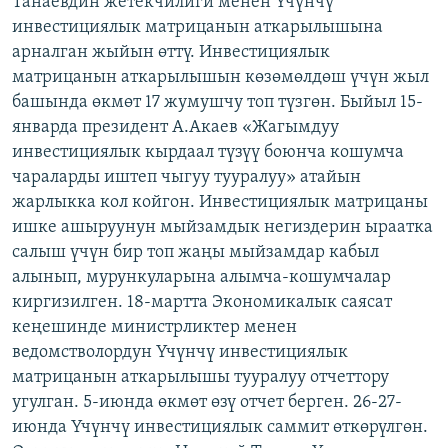
Танаевдин жетекчилиги менен Үчүнчү
ОНЛАЙН ШЕРИНЕ
ЭЖЕ-СИҢДИЛЕР
инвестициялык матрицанын аткарылышына
арналган жыйын өттү. Инвестициялык
АЗАТТЫК+
матрицанын аткарылышын көзөмөлдөш үчүн жыл
ЫҢГАЙСЫЗ СУРООЛОР
башында өкмөт 17 жумушчу топ түзгөн. Быйыл 15-
январда президент А.Акаев «Жагымдуу
инвестициялык кырдаал түзүү боюнча кошумча
ЭЕ/АРнун бардык сайттары
чараларды иштеп чыгуу тууралуу» атайын
жарлыкка кол койгон. Инвестициялык матрицаны
ишке ашыруунун мыйзамдык негиздерин ыраатка
салыш үчүн бир топ жаңы мыйзамдар кабыл
алынып, мурункуларына алымча-кошумчалар
киргизилген. 18-мартта Экономикалык саясат
кеңешинде министрликтер менен
ведомстволордун Үчүнчү инвестициялык
матрицанын аткарылышы тууралуу отчеттору
угулган. 5-июнда өкмөт өзү отчет берген. 26-27-
июнда Үчүнчү инвестициялык саммит өткөрүлгөн.