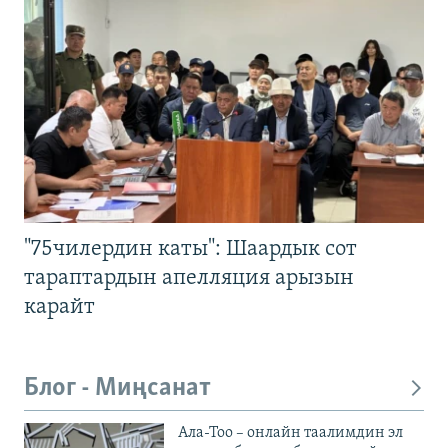
"75чилердин каты": Шаардык сот
тараптардын апелляция арызын
карайт
Блог - Миңсанат
Ала-Тоо – онлайн таалимдин эл