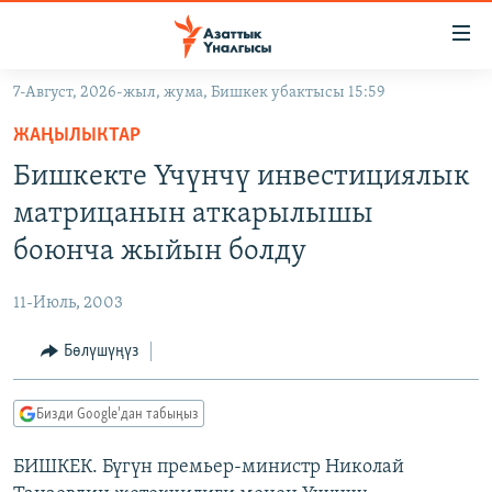
Линктер
Мазмунга
өтүңүз
7-Август, 2026-жыл, жума, Бишкек убактысы 15:59
Навигацияга
ЖАҢЫЛЫКТАР
өтүңүз
ЖАҢЫЛЫКТАР
КЫРГЫЗСТАН
Издөөгө
Бишкекте Үчүнчү инвестициялык
салыңыз
ДҮЙНӨ
КЫРГЫЗСТАН
матрицанын аткарылышы
УКРАИНА
САЯСАТ
ДҮЙНӨ
боюнча жыйын болду
АТАЙЫН ИЛИКТӨӨ
ЭКОНОМИКА
БОРБОР АЗИЯ
11-Июль, 2003
ТВ ПРОГРАММАЛАР
МАДАНИЯТ
Бөлүшүңүз
ПОДКАСТ
БҮГҮН АЗАТТЫКТА
ӨЗГӨЧӨ ПИКИР
ЭКСПЕРТТЕР ТАЛДАЙТ
Бизди Google'дан табыңыз
БИЗ ЖАНА ДҮЙНӨ
Русский
БИШКЕК. Бүгүн премьер-министр Николай
ДАНИСТЕ