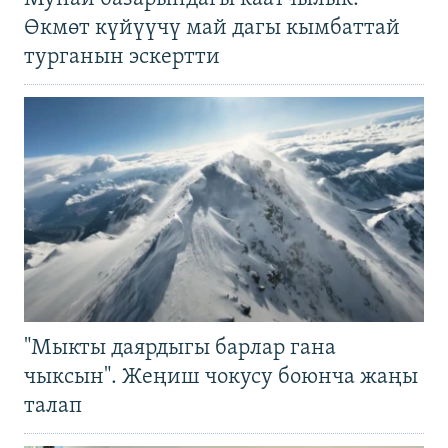
Өкмөт күйүүчү май дагы кымбаттай
турганын эскертти
"Мыкты даярдыгы барлар гана
чыксын". Жеңиш чокусу боюнча жаңы
талап