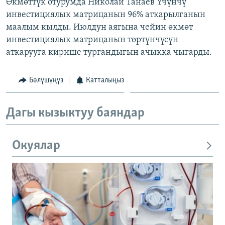
Өкмөттүк отурумда Николай Танаев Үчүнчү
инвестициялык матрицанын 96% аткарылганын
маалым кылды. Июлдун аягына чейин өкмөт
инвестициялык матрицанын төртүнчүсүн
аткарууга кирише тургандыгын ачыкка чыгарды.
Бөлүшүңүз
Катталыңыз
Дагы кызыктуу баяндар
Окуялар