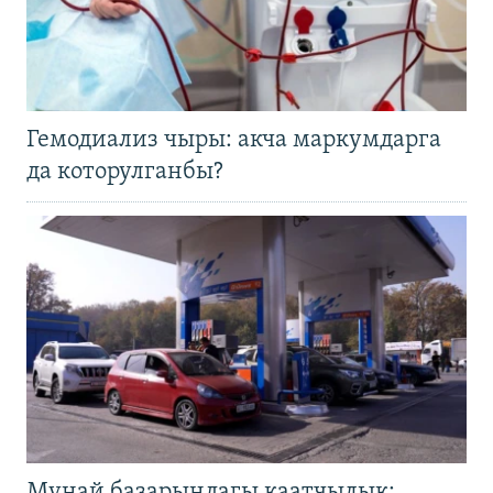
Гемодиализ чыры: акча маркумдарга
да которулганбы?
Мунай базарындагы каатчылык: