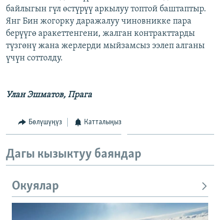
байлыгын гүл өстүрүү аркылуу топтой баштаптыр.
ОНЛАЙН ШЕРИНЕ
ЭЖЕ-СИҢДИЛЕР
Янг Бин жогорку даражалуу чиновникке пара
АЗАТТЫК+
берүүгө аракеттенгени, жалган контракттарды
ЫҢГАЙСЫЗ СУРООЛОР
түзгөнү жана жерлерди мыйзамсыз ээлеп алганы
үчүн соттолду.
ЭЕ/АРнун бардык сайттары
Улан Эшматов, Прага
Бөлүшүңүз
Катталыңыз
Дагы кызыктуу баяндар
Окуялар