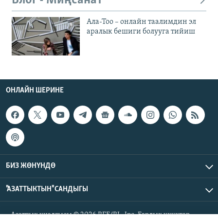
Блог - Миңсанат
Ала-Тоо – онлайн таалимдин эл
аралык бешиги болууга тийиш
ОНЛАЙН ШЕРИНЕ
БИЗ ЖӨНҮНДӨ
"АЗАТТЫКТЫН" САНДЫГЫ
Азаттык үналгысы © 2026 RFE/RL, Inc. Бардык укуктар