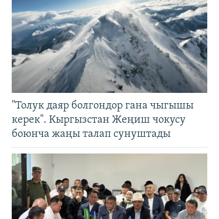
"Толук даяр болгондор гана чыгышы
керек". Кыргызстан Жеңиш чокусу
боюнча жаңы талап сунуштады