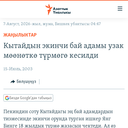
Линктер
Мазмунга
өтүңүз
7-Август, 2026-жыл, жума, Бишкек убактысы 04:47
Навигацияга
ЖАҢЫЛЫКТАР
өтүңүз
ЖАҢЫЛЫКТАР
КЫРГЫЗСТАН
Издөөгө
Кытайдын экинчи бай адамы узак
салыңыз
ДҮЙНӨ
КЫРГЫЗСТАН
мөөнөткө түрмөгө кесилди
УКРАИНА
САЯСАТ
ДҮЙНӨ
15-Июль, 2003
АТАЙЫН ИЛИКТӨӨ
ЭКОНОМИКА
БОРБОР АЗИЯ
ТВ ПРОГРАММАЛАР
Бөлүшүңүз
МАДАНИЯТ
ПОДКАСТ
БҮГҮН АЗАТТЫКТА
Бизди Google'дан табыңыз
ӨЗГӨЧӨ ПИКИР
ЭКСПЕРТТЕР ТАЛДАЙТ
Пекиндин соту Кытайдагы эң бай адамдардын
БИЗ ЖАНА ДҮЙНӨ
Русский
тизмесинде экинчи орунда турган ишкер Янг
ДАНИСТЕ
Бинге 18 жылдык түрмө жазасын чектеди. Ал өз