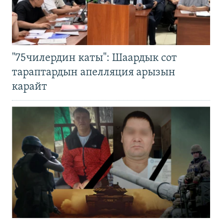
"75чилердин каты": Шаардык сот
тараптардын апелляция арызын
карайт