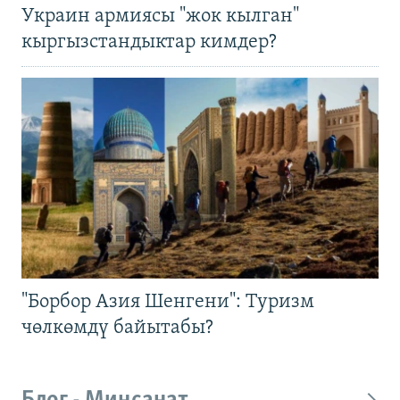
Украин армиясы "жок кылган"
кыргызстандыктар кимдер?
"Борбор Азия Шенгени": Туризм
чөлкөмдү байытабы?