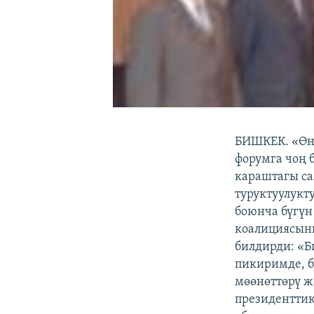
БИШКЕК. «Өн
форумга чоң 
караштагы са
туруктуулукт
боюнча бүгүн
коалициясыны
билдирди: «Б
пикиримде, б
мөөнөттөрү ж
президенттик