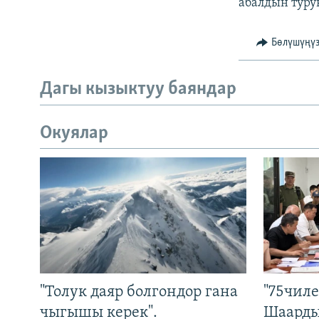
абалдын туру
Бөлүшүңү
Дагы кызыктуу баяндар
Окуялар
"Толук даяр болгондор гана
"75чиле
чыгышы керек".
Шаарды