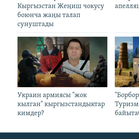
Кыргызстан Жеңиш чокусу
апелля
боюнча жаңы талап
сунуштады
Украин армиясы "жок
"Борбо
кылган" кыргызстандыктар
Туризм
кимдер?
байыта