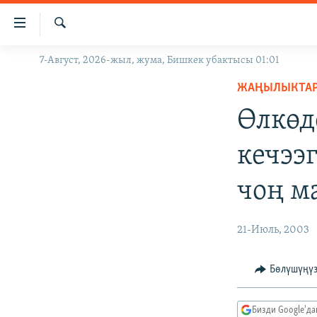
Линктер
Мазмунга
өтүңүз
Издөө
7-Август, 2026-жыл, жума, Бишкек убактысы 01:01
ЖАҢЫЛЫКТАР
Навигацияга
өтүңүз
ЖАҢЫЛЫКТА
КЫРГЫЗСТАН
Издөөгө
Өлкөд
ДҮЙНӨ
КЫРГЫЗСТАН
салыңыз
УКРАИНА
САЯСАТ
ДҮЙНӨ
кечээ
АТАЙЫН ИЛИКТӨӨ
ЭКОНОМИКА
БОРБОР АЗИЯ
чоң м
ТВ ПРОГРАММАЛАР
МАДАНИЯТ
ПОДКАСТ
БҮГҮН АЗАТТЫКТА
21-Июль, 2003
ӨЗГӨЧӨ ПИКИР
ЭКСПЕРТТЕР ТАЛДАЙТ
БИЗ ЖАНА ДҮЙНӨ
Бөлүшүңү
ДАНИСТЕ
Бизди Google'д