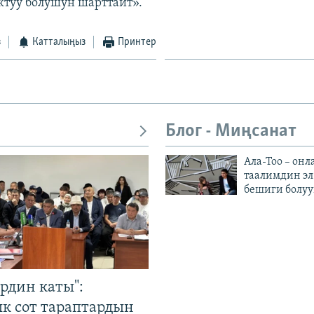
ктуу болушун шарттайт».
з
Катталыңыз
Принтер
Блог - Миңсанат
Ала-Тоо – онл
таалимдин эл
бешиги болуу
рдин каты":
к сот тараптардын