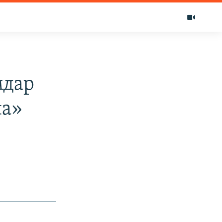
мдар
на»