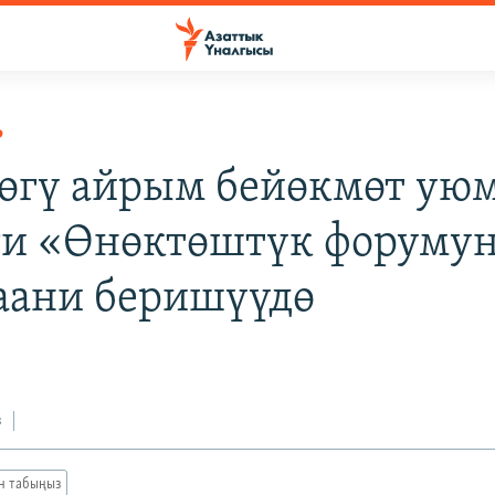
Р
өгү айрым бейөкмөт ую
ги «Өнөктөштүк форуму
аани беришүүдө
з
ан табыңыз