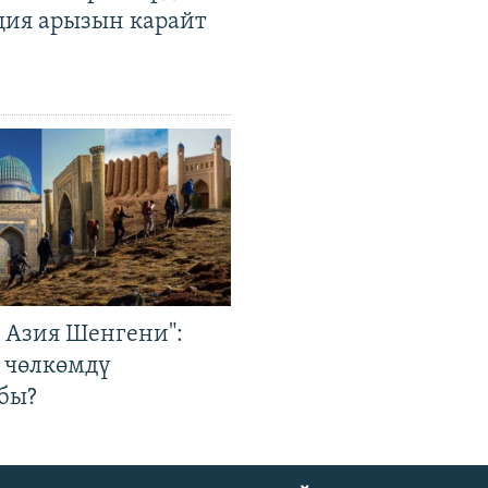
ция арызын карайт
р Азия Шенгени":
 чөлкөмдү
бы?