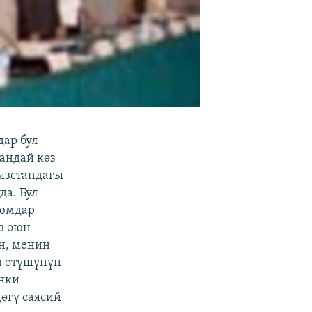
ар бул
андай көз
ызстандагы
да. Бул
уюмдар
з оюн
н, менин
н өтүшүнүн
инки
өгү саясий