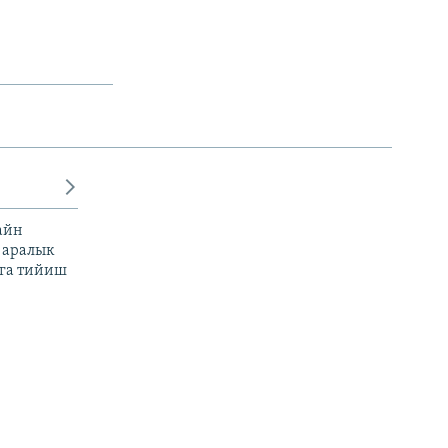
айн
 аралык
га тийиш