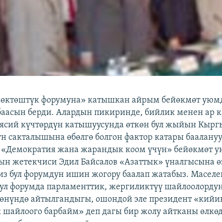
өктөштүк форумуна» катышкан айрым бейөкмөт уюмд
баасын берди. Алардын пикиринде, бийлик менен ар к
ясий күчтөрдүн катышуусунда өткөн бул жыйын Кырг
ун сакталышына өбөлгө болгон фактор катары баалануу
 «Демократия жана жарандык коом үчүн» бейөкмөт 
н жетекчиси Эдил Байсалов «Азаттык» үналгысына ө
из бул форумдун ишин жогору баалап жатабыз. Маселе
ул форумда парламенттик, жергиликтүү шайлоолорду
өнүндө айтылгандыгы, ошондой эле президент «кий
 шайлоого барбайм» деп дагы бир жолу айтканы өлкөд