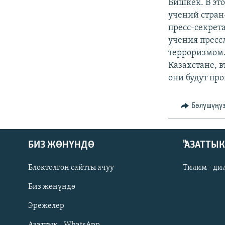
ЭЖЕ-СИҢДИЛЕР
Бишкек. В это
учений стран
АЗАТТЫК+
пресс-секрет
ЫҢГАЙСЫЗ СУРООЛОР
учения пресс
терроризмом.
Казахстане, в
они будут пр
Бөлүшүңү
БИЗ ЖӨНҮНДӨ
"АЗАТТЫ
Блоктолгон сайтты ачуу
Тилим - ди
Биз жөнүндө
Русский
Эрежелер
Азаттык - WhatsApp