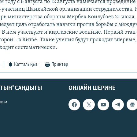
м году с 6 августа по 12 августа намечается проведени
-участниц Шанхайской организации сотрудничества. 
арь министерства обороны Мирбек Койлубаев 21 июля,
ледует цель отработать навыки против борьбы с межд
 В нем участвуют и киргизские военные. Первый этап
торой – в Китае. Такие учения будут проходит впервые
оходит систематически.
з
Катталыңыз
Принтер
КТЫН" САНДЫГЫ
ОНЛАЙН ШЕРИНЕ
лим