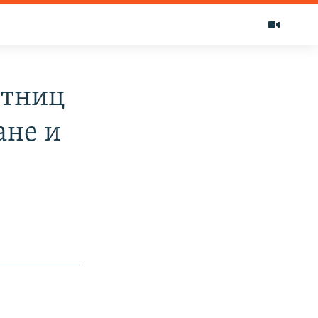
стниц
ане и