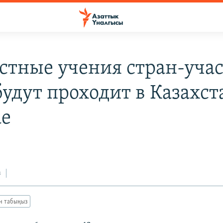
стные учения стран-уча
удут проходит в Казахст
ае
з
ан табыңыз