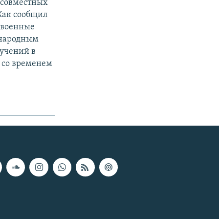
е совместных
Как сообщил
 военные
ународным
 учений в
, со временем