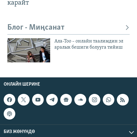
карайт
Блог - Миңсанат
Ала-Тоо – онлайн таалимдин эл
аралык бешиги болууга тийиш
ОНЛАЙН ШЕРИНЕ
БИЗ ЖӨНҮНДӨ