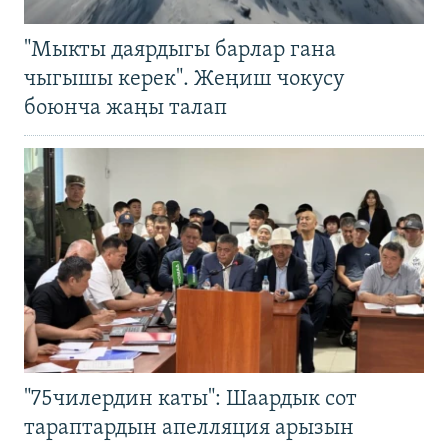
"Мыкты даярдыгы барлар гана
чыгышы керек". Жеңиш чокусу
боюнча жаңы талап
"75чилердин каты": Шаардык сот
тараптардын апелляция арызын