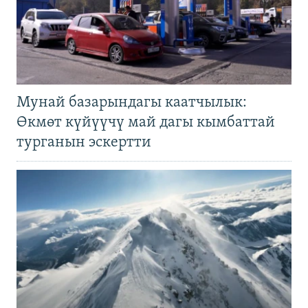
Мунай базарындагы каатчылык:
Өкмөт күйүүчү май дагы кымбаттай
турганын эскертти