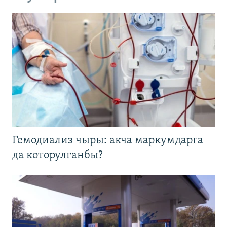
Гемодиализ чыры: акча маркумдарга
да которулганбы?