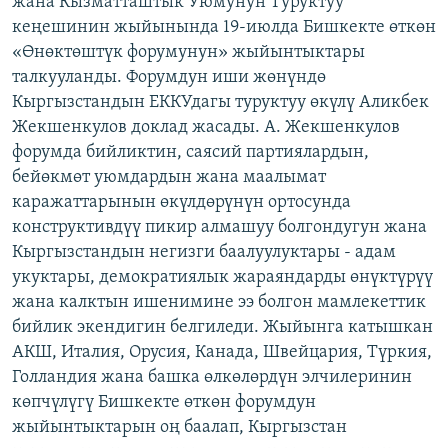
жана Кызматташтык Уюмунун Туруктуу
ОНЛАЙН ШЕРИНЕ
ЭЖЕ-СИҢДИЛЕР
кеңешинин жыйынында 19-июлда Бишкекте өткөн
«Өнөктөштүк форумунун» жыйынтыктары
АЗАТТЫК+
талкууланды. Форумдун иши жөнүндө
ЫҢГАЙСЫЗ СУРООЛОР
Кыргызстандын ЕККУдагы туруктуу өкүлү Аликбек
Жекшенкулов доклад жасады. А. Жекшенкулов
форумда бийликтин, саясий партиялардын,
ЭЕ/АРнун бардык сайттары
бейөкмөт уюмдардын жана маалымат
каражаттарынын өкүлдөрүнүн ортосунда
конструктивдүү пикир алмашуу болгондугун жана
Кыргызстандын негизги баалуулуктары - адам
укуктары, демократиялык жараяндарды өнүктүрүү
жана калктын ишенимине ээ болгон мамлекеттик
бийлик экендигин белгиледи. Жыйынга катышкан
АКШ, Италия, Орусия, Канада, Швейцария, Түркия,
Голландия жана башка өлкөлөрдүн элчилеринин
көпчүлүгү Бишкекте өткөн форумдун
жыйынтыктарын оң баалап, Кыргызстан