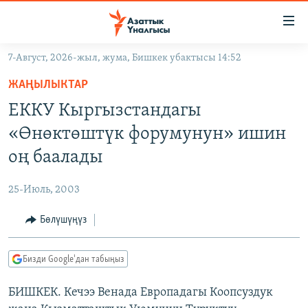
Линктер
Мазмунга
өтүңүз
7-Август, 2026-жыл, жума, Бишкек убактысы 14:52
Навигацияга
ЖАҢЫЛЫКТАР
өтүңүз
ЖАҢЫЛЫКТАР
КЫРГЫЗСТАН
Издөөгө
ЕККУ Кыргызстандагы
салыңыз
ДҮЙНӨ
КЫРГЫЗСТАН
«Өнөктөштүк форумунун» ишин
УКРАИНА
САЯСАТ
ДҮЙНӨ
оң баалады
АТАЙЫН ИЛИКТӨӨ
ЭКОНОМИКА
БОРБОР АЗИЯ
25-Июль, 2003
ТВ ПРОГРАММАЛАР
МАДАНИЯТ
Бөлүшүңүз
ПОДКАСТ
БҮГҮН АЗАТТЫКТА
ӨЗГӨЧӨ ПИКИР
ЭКСПЕРТТЕР ТАЛДАЙТ
Бизди Google'дан табыңыз
БИЗ ЖАНА ДҮЙНӨ
Русский
БИШКЕК. Кечээ Венада Европадагы Коопсуздук
ДАНИСТЕ