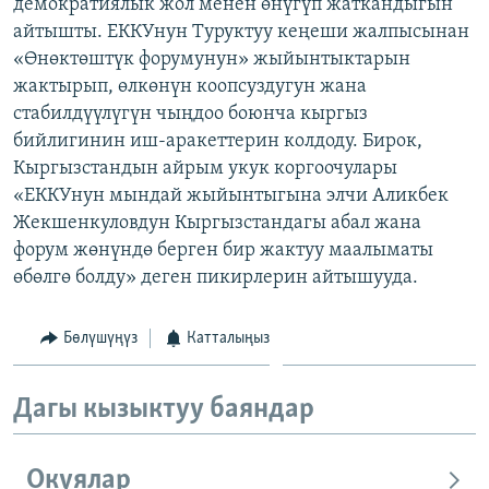
демократиялык жол менен өнүгүп жаткандыгын
айтышты. ЕККУнун Туруктуу кеңеши жалпысынан
«Өнөктөштүк форумунун» жыйынтыктарын
жактырып, өлкөнүн коопсуздугун жана
стабилдүүлүгүн чыңдоо боюнча кыргыз
бийлигинин иш-аракеттерин колдоду. Бирок,
Кыргызстандын айрым укук коргоочулары
«ЕККУнун мындай жыйынтыгына элчи Аликбек
Жекшенкуловдун Кыргызстандагы абал жана
форум жөнүндө берген бир жактуу маалыматы
өбөлгө болду» деген пикирлерин айтышууда.
Бөлүшүңүз
Катталыңыз
Дагы кызыктуу баяндар
Окуялар