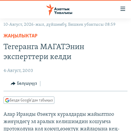
Линктер
Мазмунга
өтүңүз
10-Август, 2026-жыл, дүйшөмбү, Бишкек убактысы 08:59
Навигацияга
ЖАҢЫЛЫКТАР
өтүңүз
ЖАҢЫЛЫКТАР
КЫРГЫЗСТАН
Издөөгө
Тегеранга МАГАТЭнин
салыңыз
ДҮЙНӨ
КЫРГЫЗСТАН
эксперттери келди
УКРАИНА
САЯСАТ
ДҮЙНӨ
4-Август, 2003
АТАЙЫН ИЛИКТӨӨ
ЭКОНОМИКА
БОРБОР АЗИЯ
ТВ ПРОГРАММАЛАР
Бөлүшүңүз
МАДАНИЯТ
ПОДКАСТ
БҮГҮН АЗАТТЫКТА
Бизди Google'дан табыңыз
ӨЗГӨЧӨ ПИКИР
ЭКСПЕРТТЕР ТАЛДАЙТ
Алар Иранды Өзөктүк куралдарды жайылтпоо
БИЗ ЖАНА ДҮЙНӨ
Русский
жөнүндөгү эл аралык келишимдин кошумча
ДАНИСТЕ
протоколуна кол коюуп,өзөктүк жайларына кең-