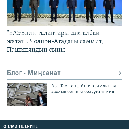
"ЕАЭБдин талаптары сакталбай
жатат". Чолпон-Атадагы саммит,
Пашиняндын сыны
Блог - Миңсанат
Ала-Тоо – онлайн таалимдин эл
аралык бешиги болууга тийиш
ОНЛАЙН ШЕРИНЕ