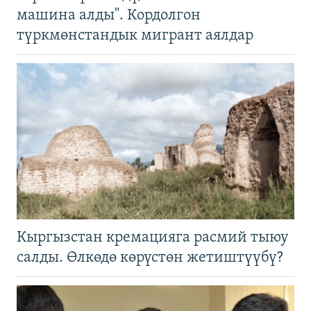
машина алды". Кордолгон
түркмөнстандык мигрант аялдар
Кыргызстан кремацияга расмий тыюу
салды. Өлкөдө көрүстөн жетиштүүбү?