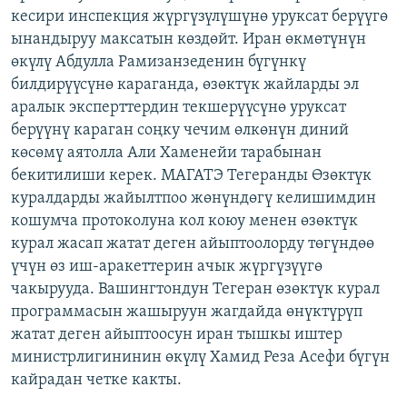
кесири инспекция жүргүзүлүшүнө уруксат берүүгө
ОНЛАЙН ШЕРИНЕ
ЭЖЕ-СИҢДИЛЕР
ынандыруу максатын көздөйт. Иран өкмөтүнүн
АЗАТТЫК+
өкүлү Абдулла Рамизанзеденин бүгүнкү
ЫҢГАЙСЫЗ СУРООЛОР
билдирүүсүнө караганда, өзөктүк жайларды эл
аралык эксперттердин текшерүүсүнө уруксат
берүүнү караган соңку чечим өлкөнүн диний
ЭЕ/АРнун бардык сайттары
көсөмү аятолла Али Хаменейи тарабынан
бекитилиши керек. МАГАТЭ Тегеранды Өзөктүк
куралдарды жайылтпоо жөнүндөгү келишимдин
кошумча протоколуна кол коюу менен өзөктүк
курал жасап жатат деген айыптоолорду төгүндөө
үчүн өз иш-аракеттерин ачык жүргүзүүгө
чакырууда. Вашингтондун Тегеран өзөктүк курал
программасын жашыруун жагдайда өнүктүрүп
жатат деген айыптоосун иран тышкы иштер
министрлигининин өкүлү Хамид Реза Асефи бүгүн
кайрадан четке какты.