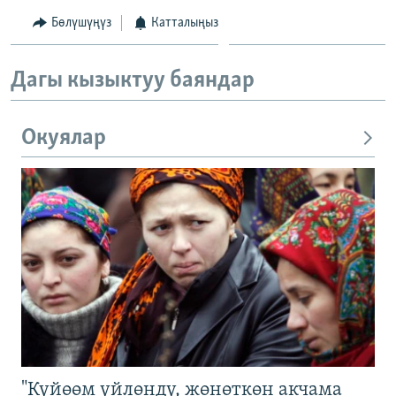
Бөлүшүңүз
Катталыңыз
Дагы кызыктуу баяндар
Окуялар
"Күйөөм үйлөндү, жөнөткөн акчама