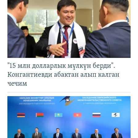
"15 млн долларлык мүлкүн берди".
Конгантиевди абактан алып калган
чечим