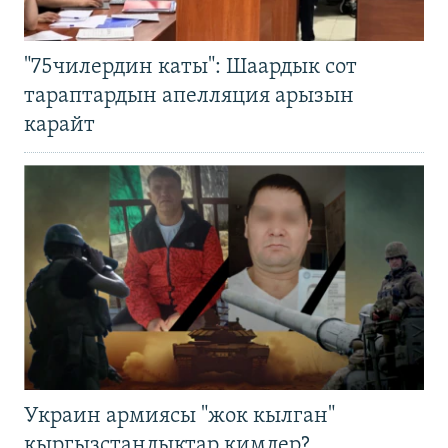
"75чилердин каты": Шаардык сот
тараптардын апелляция арызын
карайт
Украин армиясы "жок кылган"
кыргызстандыктар кимдер?