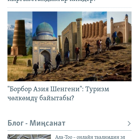
"Борбор Азия Шенгени": Туризм
чөлкөмдү байытабы?
Блог - Миңсанат
Ала-Тоо – онлайн таалимдин эл