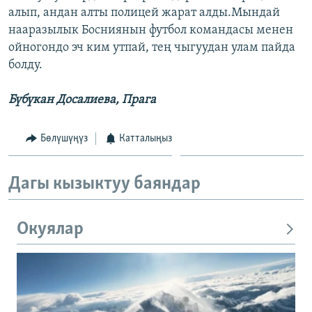
алып, андан алты полицей жарат алды.Мындай
ОНЛАЙН ШЕРИНЕ
ЭЖЕ-СИҢДИЛЕР
нааразылык Босниянын футбол командасы менен
АЗАТТЫК+
ойногондо эч ким утпай, тең чыгуудан улам пайда
ЫҢГАЙСЫЗ СУРООЛОР
болду.
Бүбүкан Досалиева, Прага
ЭЕ/АРнун бардык сайттары
Бөлүшүңүз
Катталыңыз
Дагы кызыктуу баяндар
Окуялар