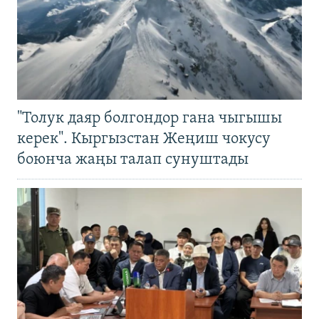
"Толук даяр болгондор гана чыгышы
керек". Кыргызстан Жеңиш чокусу
боюнча жаңы талап сунуштады