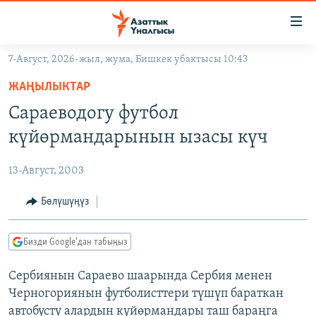
Линктер
Мазмунга
өтүңүз
7-Август, 2026-жыл, жума, Бишкек убактысы 10:43
Навигацияга
ЖАҢЫЛЫКТАР
өтүңүз
ЖАҢЫЛЫКТАР
КЫРГЫЗСТАН
Издөөгө
Сараеводогу футбол
салыңыз
ДҮЙНӨ
КЫРГЫЗСТАН
күйөрмандарынын ызасы күч
УКРАИНА
САЯСАТ
ДҮЙНӨ
13-Август, 2003
АТАЙЫН ИЛИКТӨӨ
ЭКОНОМИКА
БОРБОР АЗИЯ
ТВ ПРОГРАММАЛАР
Бөлүшүңүз
МАДАНИЯТ
ПОДКАСТ
БҮГҮН АЗАТТЫКТА
Бизди Google'дан табыңыз
ӨЗГӨЧӨ ПИКИР
ЭКСПЕРТТЕР ТАЛДАЙТ
Сербиянын Сараево шаарында Сербия менен
БИЗ ЖАНА ДҮЙНӨ
Русский
Черногориянын футболисттери түшүп бараткан
ДАНИСТЕ
автобусту алардын күйөрмандары таш бараңга