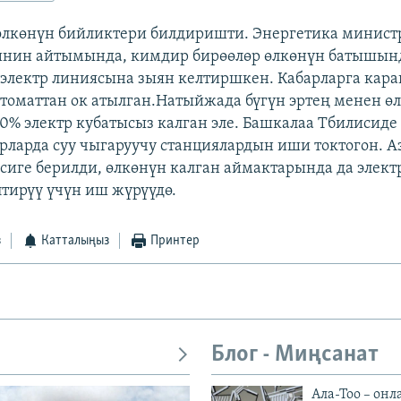
 өлкөнүн бийликтери билдиришти. Энергетика минис
нин айтымында, кимдир бирөөлөр өлкөнүн батышын
электр линиясына зыян келтиршкен. Кабарларга караг
томаттан ок атылган.Натыйжада бүгүн эртең менен ө
% электр кубатысыз калган эле. Башкалаа Тбилисиде
рларда суу чыгаруучу станциялардын иши токтогон. А
сиге берилди, өлкөнүн калган аймактарында да элект
тирүү үчүн иш жүрүүдө.
з
Катталыңыз
Принтер
Блог - Миңсанат
Ала-Тоо – онл