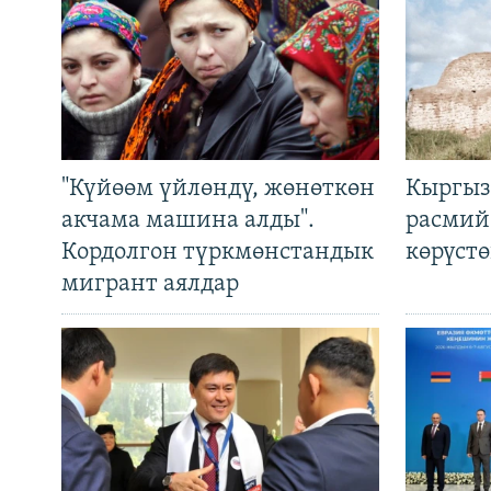
"Күйөөм үйлөндү, жөнөткөн
Кыргыз
акчама машина алды".
расмий
Кордолгон түркмөнстандык
көрүст
мигрант аялдар