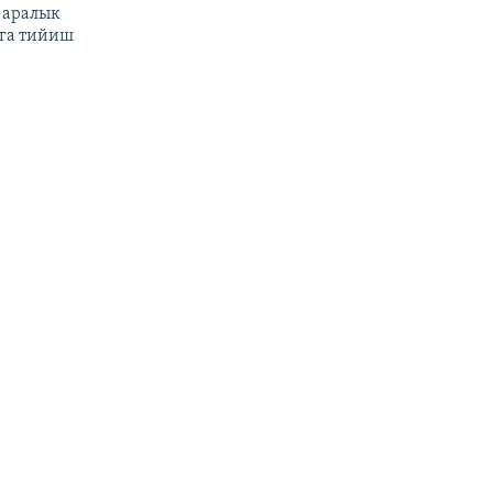
 аралык
га тийиш