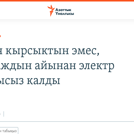
Р
я кырсыктын эмес,
аждын айынан электр
ысыз калды
з
ан табыңыз