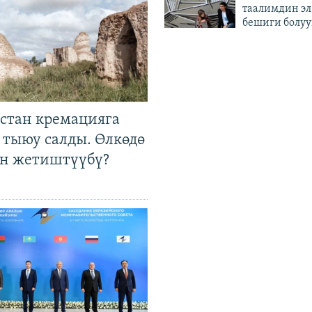
таалимдин эл
бешиги болуу
стан кремацияга
 тыюу салды. Өлкөдө
өн жетиштүүбү?