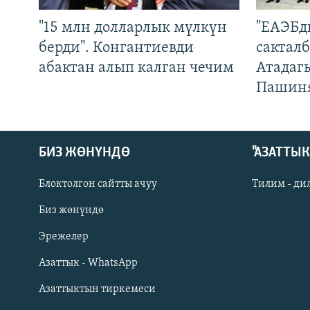
"15 млн долларлык мүлкүн
"ЕАЭБд
берди". Конгантиевди
сакталб
абактан алып калган чечим
Атадаг
Пашин
БИЗ ЖӨНҮНДӨ
"АЗАТТЫ
Блоктолгон сайтты ачуу
Тилим - ди
Биз жөнүндө
Русский
Эрежелер
Азаттык - WhatsApp
ОНЛАЙН ШЕРИНЕ
Азаттыктын тиркемеси