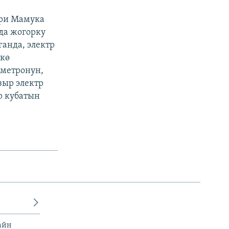
три Мамука
да жогорку
анда, электр
лкө
 метронун,
зыр электр
р кубатын
айн