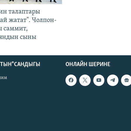
ин талаптары
ай жатат". Чолпон-
ы саммит,
яндын сыны
КТЫН" САНДЫГЫ
ОНЛАЙН ШЕРИНЕ
лим