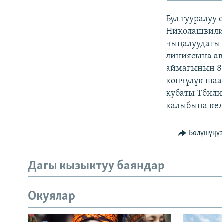
ЭЖЕ-СИҢДИЛЕР
Бул тууралуу
АЗАТТЫК+
Николашвили
ЫҢГАЙСЫЗ СУРООЛОР
чыңалуудагы 
линиясына ав
аймагынын 80
көпчүлүк шаа
кубаты Тбили
калыбына кел
Бөлүшүңү
Дагы кызыктуу баяндар
Окуялар