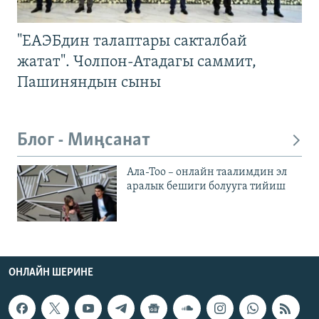
"ЕАЭБдин талаптары сакталбай
жатат". Чолпон-Атадагы саммит,
Пашиняндын сыны
Блог - Миңсанат
Ала-Тоо – онлайн таалимдин эл
аралык бешиги болууга тийиш
ОНЛАЙН ШЕРИНЕ