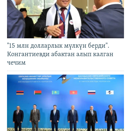
"15 млн долларлык мүлкүн берди".
Конгантиевди абактан алып калган
чечим