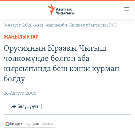
Линктер
Мазмунга
өтүңүз
9-Август, 2026-жыл, жекшемби, Бишкек убактысы 17:03
Навигацияга
ЖАҢЫЛЫКТАР
өтүңүз
ЖАҢЫЛЫКТАР
КЫРГЫЗСТАН
Издөөгө
Орусиянын Ыраакы Чыгыш
салыңыз
ДҮЙНӨ
КЫРГЫЗСТАН
чөлкөмүндө болгон аба
УКРАИНА
САЯСАТ
ДҮЙНӨ
кырсыгында беш киши курман
АТАЙЫН ИЛИКТӨӨ
ЭКОНОМИКА
БОРБОР АЗИЯ
болду
ТВ ПРОГРАММАЛАР
МАДАНИЯТ
26-Август, 2003
ПОДКАСТ
БҮГҮН АЗАТТЫКТА
Бөлүшүңүз
ӨЗГӨЧӨ ПИКИР
ЭКСПЕРТТЕР ТАЛДАЙТ
БИЗ ЖАНА ДҮЙНӨ
Русский
Бизди Google'дан табыңыз
ДАНИСТЕ