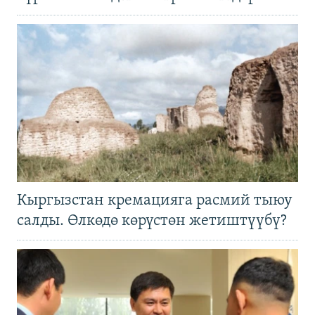
Кыргызстан кремацияга расмий тыюу
салды. Өлкөдө көрүстөн жетиштүүбү?