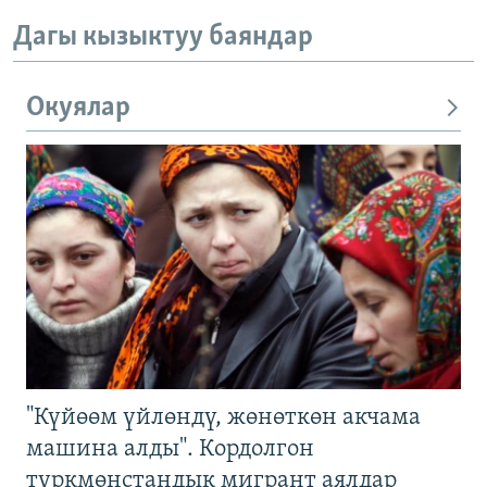
Дагы кызыктуу баяндар
Окуялар
"Күйөөм үйлөндү, жөнөткөн акчама
машина алды". Кордолгон
түркмөнстандык мигрант аялдар