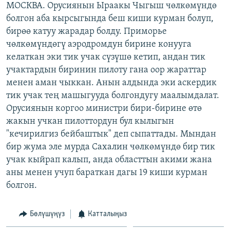
МОСКВА. Орусиянын Ыраакы Чыгыш чөлкөмүндө
ОНЛАЙН ШЕРИНЕ
ЭЖЕ-СИҢДИЛЕР
болгон аба кырсыгында беш киши курман болуп,
АЗАТТЫК+
бирөө катуу жарадар болду. Приморье
чөлкөмүндөгү аэродромдун бирине конууга
ЫҢГАЙСЫЗ СУРООЛОР
келаткан эки тик учак сүзүшө кетип, андан тик
учактардын биринин пилоту гана оор жараттар
ЭЕ/АРнун бардык сайттары
менен аман чыккан. Анын алдында эки аскердик
тик учак тең машыгууда болгондугу маалымдалат.
Орусиянын коргоо министри бири-бирине өтө
жакын учкан пилоттордун бул кылыгын
"кечирилгиз бейбаштык" деп сыпаттады. Мындан
бир жума эле мурда Сахалин чөлкөмүндө бир тик
учак кыйрап калып, анда областтын акими жана
аны менен учуп бараткан дагы 19 киши курман
болгон.
Бөлүшүңүз
Катталыңыз