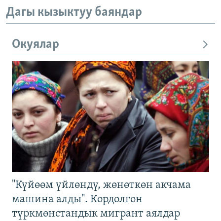
Дагы кызыктуу баяндар
Окуялар
"Күйөөм үйлөндү, жөнөткөн акчама
машина алды". Кордолгон
түркмөнстандык мигрант аялдар