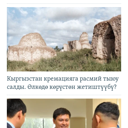
Кыргызстан кремацияга расмий тыюу
салды. Өлкөдө көрүстөн жетиштүүбү?