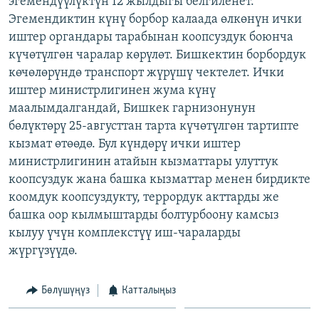
эгемендүүлүктүн 12 жылдыгы белгиленет.
ОНЛАЙН ШЕРИНЕ
ЭЖЕ-СИҢДИЛЕР
Эгемендиктин күнү борбор калаада өлкөнүн ички
иштер органдары тарабынан коопсуздук боюнча
АЗАТТЫК+
күчөтүлгөн чаралар көрүлөт. Бишкектин борбордук
ЫҢГАЙСЫЗ СУРООЛОР
көчөлөрүндө транспорт жүрүшү чектелет. Ички
иштер министрлигинен жума күнү
маалымдалгандай, Бишкек гарнизонунун
ЭЕ/АРнун бардык сайттары
бөлүктөрү 25-августтан тарта күчөтүлгөн тартипте
кызмат өтөөдө. Бул күндөрү ички иштер
министрлигинин атайын кызматтары улуттук
коопсуздук жана башка кызматтар менен бирдикте
коомдук коопсуздукту, террордук акттарды же
башка оор кылмыштарды болтурбоону камсыз
кылуу үчүн комплекстүү иш-чараларды
жүргүзүүдө.
Бөлүшүңүз
Катталыңыз