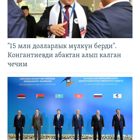
"15 млн долларлык мүлкүн берди".
Конгантиевди абактан алып калган
чечим