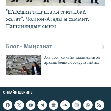
"ЕАЭБдин талаптары сакталбай
жатат". Чолпон-Атадагы саммит,
Пашиняндын сыны
Блог - Миңсанат
Ала-Тоо – онлайн таалимдин эл
аралык бешиги болууга тийиш
ОНЛАЙН ШЕРИНЕ