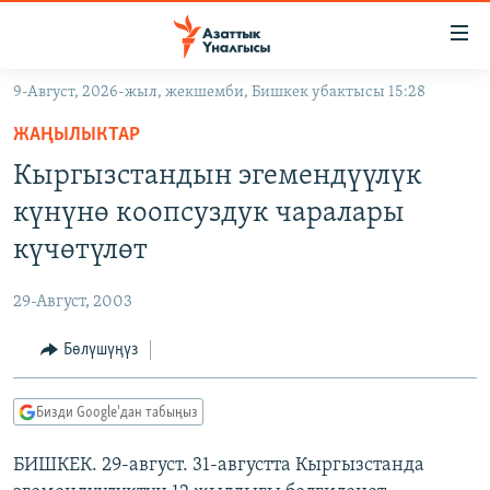
Линктер
Мазмунга
өтүңүз
9-Август, 2026-жыл, жекшемби, Бишкек убактысы 15:28
Навигацияга
ЖАҢЫЛЫКТАР
өтүңүз
ЖАҢЫЛЫКТАР
КЫРГЫЗСТАН
Издөөгө
Кыргызстандын эгемендүүлүк
салыңыз
ДҮЙНӨ
КЫРГЫЗСТАН
күнүнө коопсуздук чаралары
УКРАИНА
САЯСАТ
ДҮЙНӨ
күчөтүлөт
АТАЙЫН ИЛИКТӨӨ
ЭКОНОМИКА
БОРБОР АЗИЯ
29-Август, 2003
ТВ ПРОГРАММАЛАР
МАДАНИЯТ
Бөлүшүңүз
ПОДКАСТ
БҮГҮН АЗАТТЫКТА
ӨЗГӨЧӨ ПИКИР
ЭКСПЕРТТЕР ТАЛДАЙТ
Бизди Google'дан табыңыз
БИЗ ЖАНА ДҮЙНӨ
Русский
БИШКЕК. 29-август. 31-августта Кыргызстанда
ДАНИСТЕ