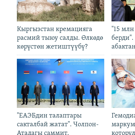
Кыргызстан кремацияга
"15 мл
расмий тыюу салды. Өлкөдө
берди"
көрүстөн жетиштүүбү?
абакта
"ЕАЭБдин талаптары
Гемоди
сакталбай жатат". Чолпон-
маркум
Атадагы саммит,
котору