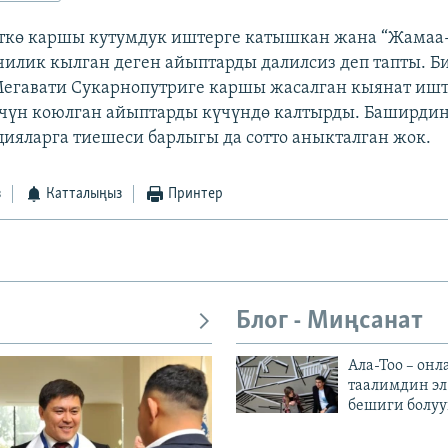
ткө каршы кутумдук иштерге катышкан жана “Жамаа
чилик кылган деген айыптарды далилсиз деп тапты. Б
егавати Сукарнопутриге каршы жасалган кыянат ишт
чүн коюлган айыптарды күчүндө калтырды. Баширди
цияларга тиешеси барлыгы да сотто аныкталган жок.
з
Катталыңыз
Принтер
Блог - Миңсанат
Ала-Тоо – онл
таалимдин эл
бешиги болуу