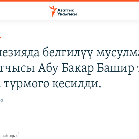
Р
езияда белгилүү мусулм
тчысы Абу Бакар Башир 
 түрмөгө кесилди.
03
з
ан табыңыз