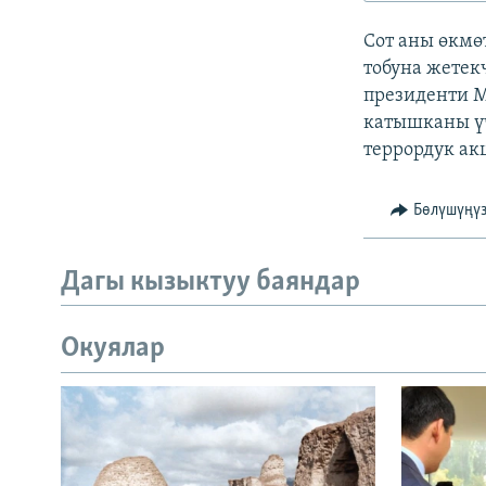
ЭЖЕ-СИҢДИЛЕР
Сот аны өкмө
АЗАТТЫК+
тобуна жетек
ЫҢГАЙСЫЗ СУРООЛОР
президенти М
катышканы ү
террордук ак
Бөлүшүңү
Дагы кызыктуу баяндар
Окуялар