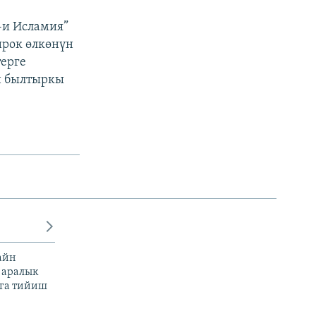
-и Исламия”
ирок өлкөнүн
ерге
н былтыркы
айн
 аралык
га тийиш