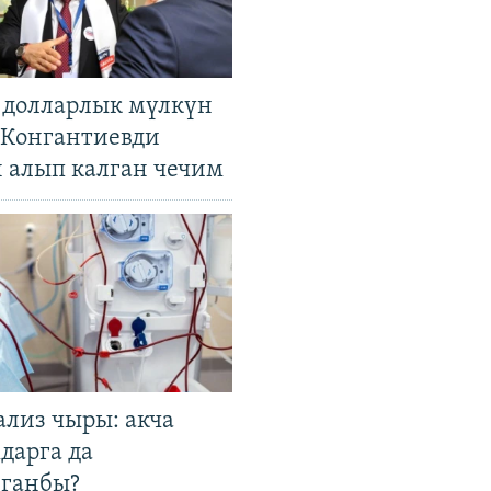
н долларлык мүлкүн
. Конгантиевди
н алып калган чечим
ализ чыры: акча
дарга да
лганбы?