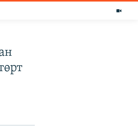
ан
төрт