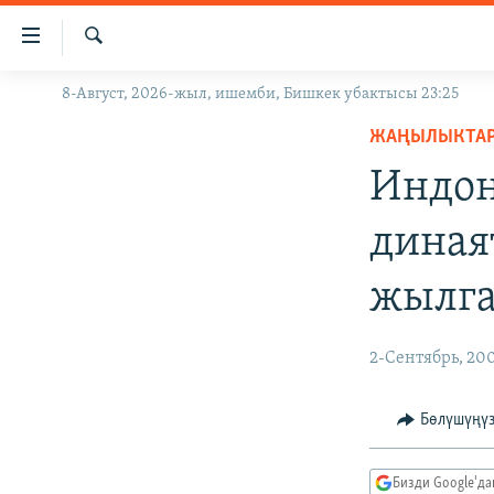
Линктер
Мазмунга
өтүңүз
Издөө
8-Август, 2026-жыл, ишемби, Бишкек убактысы 23:25
ЖАҢЫЛЫКТАР
Навигацияга
өтүңүз
ЖАҢЫЛЫКТА
КЫРГЫЗСТАН
Издөөгө
Индон
ДҮЙНӨ
КЫРГЫЗСТАН
салыңыз
УКРАИНА
САЯСАТ
ДҮЙНӨ
диная
АТАЙЫН ИЛИКТӨӨ
ЭКОНОМИКА
БОРБОР АЗИЯ
жылга
ТВ ПРОГРАММАЛАР
МАДАНИЯТ
ПОДКАСТ
БҮГҮН АЗАТТЫКТА
2-Сентябрь, 20
ӨЗГӨЧӨ ПИКИР
ЭКСПЕРТТЕР ТАЛДАЙТ
БИЗ ЖАНА ДҮЙНӨ
Бөлүшүңү
ДАНИСТЕ
Бизди Google'д