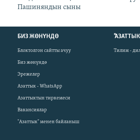
Пашиняндын сыны
БИЗ ЖӨНҮНДӨ
"АЗАТТЫ
Блоктолгон сайтты ачуу
Тилим - ди
Биз жөнүндө
Русский
Эрежелер
Азаттык - WhatsApp
ОНЛАЙН ШЕРИНЕ
Азаттыктын тиркемеси
Вакансиялар
"Азаттык" менен байланыш
ЭЕ/АРнун бардык сайттары