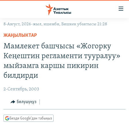
Линктер
Мазмунга
өтүңүз
8-Август, 2026-жыл, ишемби, Бишкек убактысы 21:28
Навигацияга
ЖАҢЫЛЫКТАР
өтүңүз
ЖАҢЫЛЫКТАР
КЫРГЫЗСТАН
Издөөгө
Мамлекет башчысы «Жогорку
салыңыз
ДҮЙНӨ
КЫРГЫЗСТАН
Кеңештин регламенти тууралуу»
УКРАИНА
САЯСАТ
ДҮЙНӨ
мыйзамга каршы пикирин
АТАЙЫН ИЛИКТӨӨ
ЭКОНОМИКА
БОРБОР АЗИЯ
билдирди
ТВ ПРОГРАММАЛАР
МАДАНИЯТ
2-Сентябрь, 2003
ПОДКАСТ
БҮГҮН АЗАТТЫКТА
Бөлүшүңүз
ӨЗГӨЧӨ ПИКИР
ЭКСПЕРТТЕР ТАЛДАЙТ
БИЗ ЖАНА ДҮЙНӨ
Русский
Бизди Google'дан табыңыз
ДАНИСТЕ