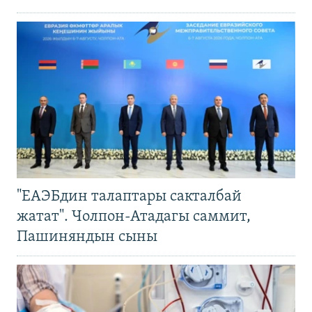
"ЕАЭБдин талаптары сакталбай
жатат". Чолпон-Атадагы саммит,
Пашиняндын сыны