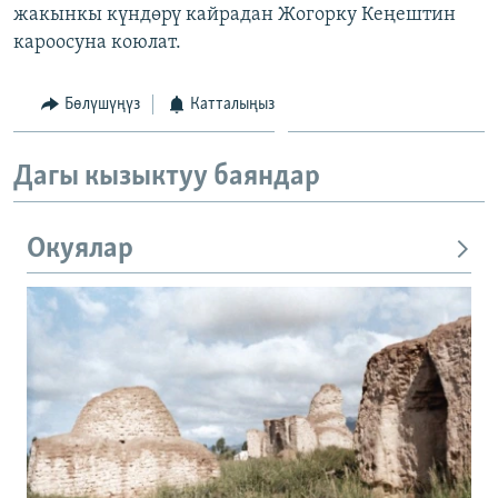
жакынкы күндөрү кайрадан Жогорку Кеңештин
кароосуна коюлат.
Бөлүшүңүз
Катталыңыз
Дагы кызыктуу баяндар
Окуялар