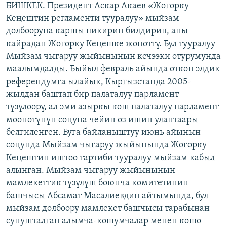
БИШКЕК. Президент Аскар Акаев «Жогорку
ОНЛАЙН ШЕРИНЕ
ЭЖЕ-СИҢДИЛЕР
Кеңештин регламенти тууралуу» мыйзам
АЗАТТЫК+
долбооруна каршы пикирин билдирип, аны
кайрадан Жогорку Кеңешке жөнөттү. Бул тууралуу
ЫҢГАЙСЫЗ СУРООЛОР
Мыйзам чыгаруу жыйынынын кечээки отурумунда
маалымдалды. Быйыл февраль айында өткөн элдик
ЭЕ/АРнун бардык сайттары
референдумга ылайык, Кыргызстанда 2005-
жылдан баштап бир палаталуу парламент
түзүлөөрү, ал эми азыркы кош палаталуу парламент
мөөнөтүнүн соңуна чейин өз ишин улантаары
белгиленген. Буга байланыштуу июнь айынын
соңунда Мыйзам чыгаруу жыйынында Жогорку
Кеңештин иштөө тартиби тууралуу мыйзам кабыл
алынган. Мыйзам чыгаруу жыйынынын
мамлекеттик түзүлүш боюнча комитетинин
башчысы Абсамат Масалиевдин айтымында, бул
мыйзам долбоору мамлекет башчысы тарабынан
сунушталган алымча-кошумчалар менен кошо