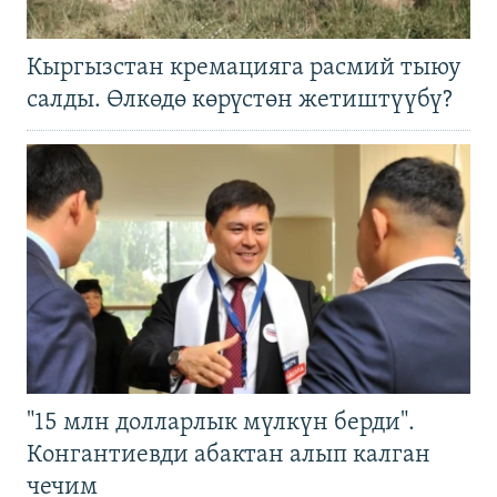
Кыргызстан кремацияга расмий тыюу
салды. Өлкөдө көрүстөн жетиштүүбү?
"15 млн долларлык мүлкүн берди".
Конгантиевди абактан алып калган
чечим