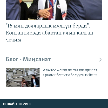
"15 млн долларлык мүлкүн берди".
Конгантиевди абактан алып калган
чечим
Блог - Миңсанат
Ала-Тоо – онлайн таалимдин эл
аралык бешиги болууга тийиш
ОНЛАЙН ШЕРИНЕ