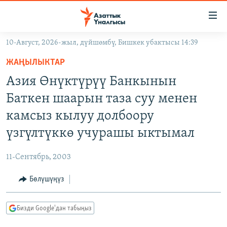
Линктер
Мазмунга
өтүңүз
10-Август, 2026-жыл, дүйшөмбү, Бишкек убактысы 14:39
Навигацияга
ЖАҢЫЛЫКТАР
өтүңүз
ЖАҢЫЛЫКТАР
КЫРГЫЗСТАН
Издөөгө
Азия Өнүктүрүү Банкынын
салыңыз
ДҮЙНӨ
КЫРГЫЗСТАН
Баткен шаарын таза суу менен
УКРАИНА
САЯСАТ
ДҮЙНӨ
камсыз кылуу долбоору
АТАЙЫН ИЛИКТӨӨ
ЭКОНОМИКА
БОРБОР АЗИЯ
үзгүлтүккө учурашы ыктымал
ТВ ПРОГРАММАЛАР
МАДАНИЯТ
11-Сентябрь, 2003
ПОДКАСТ
БҮГҮН АЗАТТЫКТА
Бөлүшүңүз
ӨЗГӨЧӨ ПИКИР
ЭКСПЕРТТЕР ТАЛДАЙТ
БИЗ ЖАНА ДҮЙНӨ
Русский
Бизди Google'дан табыңыз
ДАНИСТЕ