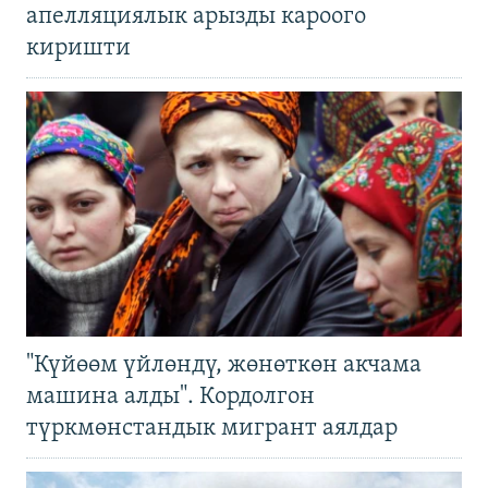
апелляциялык арызды кароого
киришти
"Күйөөм үйлөндү, жөнөткөн акчама
машина алды". Кордолгон
түркмөнстандык мигрант аялдар