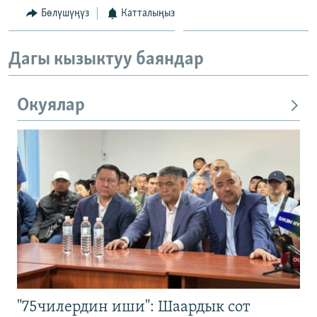
Бөлүшүңүз
Катталыңыз
Дагы кызыктуу баяндар
Окуялар
"75чилердин иши": Шаардык сот