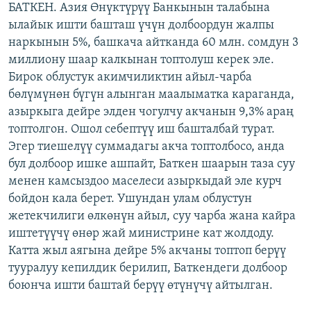
БАТКЕН. Азия Өнүктүрүү Банкынын талабына
ОНЛАЙН ШЕРИНЕ
ЭЖЕ-СИҢДИЛЕР
ылайык ишти башташ үчүн долбоордун жалпы
АЗАТТЫК+
наркынын 5%, башкача айтканда 60 млн. сомдун 3
миллиону шаар калкынан топтолуш керек эле.
ЫҢГАЙСЫЗ СУРООЛОР
Бирок облустук акимчиликтин айыл-чарба
бөлүмүнөн бүгүн алынган маалыматка караганда,
ЭЕ/АРнун бардык сайттары
азыркыга дейре элден чогулчу акчанын 9,3% араң
топтолгон. Ошол себептүү иш башталбай турат.
Эгер тиешелүү суммадагы акча топтолбосо, анда
бул долбоор ишке ашпайт, Баткен шаарын таза суу
менен камсыздоо маселеси азыркыдай эле курч
бойдон кала берет. Ушундан улам облустун
жетекчилиги өлкөнүн айыл, суу чарба жана кайра
иштетүүчү өнөр жай министрине кат жолдоду.
Катта жыл аягына дейре 5% акчаны топтоп берүү
тууралуу кепилдик берилип, Баткендеги долбоор
боюнча ишти баштай берүү өтүнүчү айтылган.