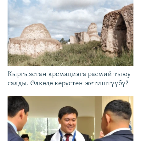
Кыргызстан кремацияга расмий тыюу
салды. Өлкөдө көрүстөн жетиштүүбү?