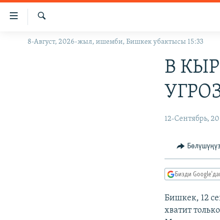
Линктер
Мазмунга
өтүңүз
Издөө
8-Август, 2026-жыл, ишемби, Бишкек убактысы 15:33
ЖАҢЫЛЫКТАР
Навигацияга
өтүңүз
КЫРГЫЗСТАН
В КЫ
Издөөгө
ДҮЙНӨ
КЫРГЫЗСТАН
салыңыз
УГРО
УКРАИНА
САЯСАТ
ДҮЙНӨ
АТАЙЫН ИЛИКТӨӨ
ЭКОНОМИКА
БОРБОР АЗИЯ
12-Сентябрь, 2
ТВ ПРОГРАММАЛАР
МАДАНИЯТ
Бөлүшүңү
ПОДКАСТ
БҮГҮН АЗАТТЫКТА
ӨЗГӨЧӨ ПИКИР
ЭКСПЕРТТЕР ТАЛДАЙТ
Бизди Google'д
БИЗ ЖАНА ДҮЙНӨ
Бишкек, 12 се
ДАНИСТЕ
хватит только