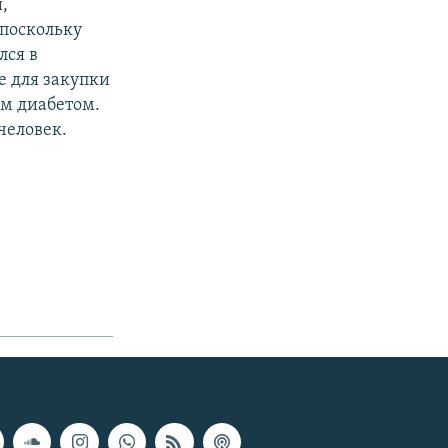
,
 поскольку
лся в
е для закупки
ым диабетом.
человек.