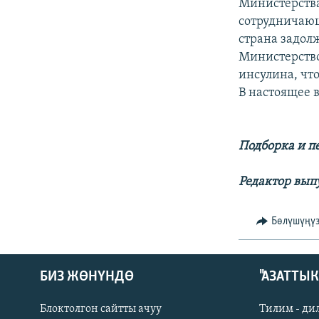
ЭЖЕ-СИҢДИЛЕР
Министерства
сотрудничающ
АЗАТТЫК+
страна задолж
ЫҢГАЙСЫЗ СУРООЛОР
Министерство
инсулина, чт
В настоящее 
Подборка и п
Редактор вып
Бөлүшүңү
БИЗ ЖӨНҮНДӨ
"АЗАТТЫ
Блоктолгон сайтты ачуу
Тилим - ди