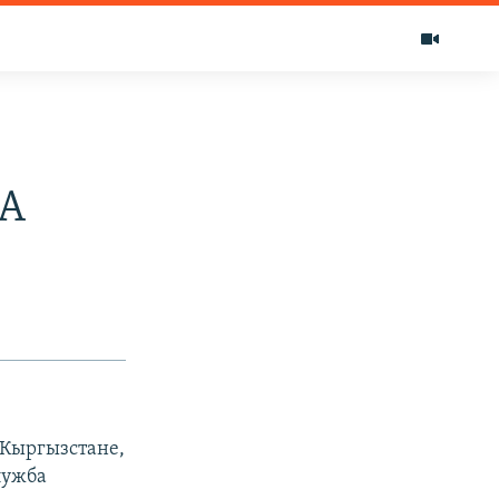
А
 Кыргызстане,
лужба