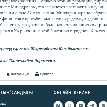
 здравоохранения. Согласно этой информации, фирмы
ие с Минздравом, отказываются поставлять инсулин,
ала им около 32 млн. сомов. Минздрав заранее обрати
 финансов с просьбой выплатить средства, выделенны
обы снять угрозу жизни больных, страдающих сахарн
время в Кыргызстане этой болезнью страдают 16 тысяч 
еревод сделаны Жыргалбеком Касаболотовым
уска Тынчтыкбек Чоротегин.
з
Катталыңыз
Принтер
КТЫН" САНДЫГЫ
ОНЛАЙН ШЕРИНЕ
лим