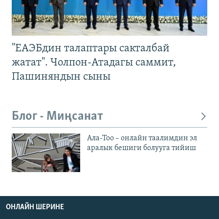
"ЕАЭБдин талаптары сакталбай
жатат". Чолпон-Атадагы саммит,
Пашиняндын сыны
Блог - Миңсанат
Ала-Тоо – онлайн таалимдин эл
аралык бешиги болууга тийиш
ОНЛАЙН ШЕРИНЕ