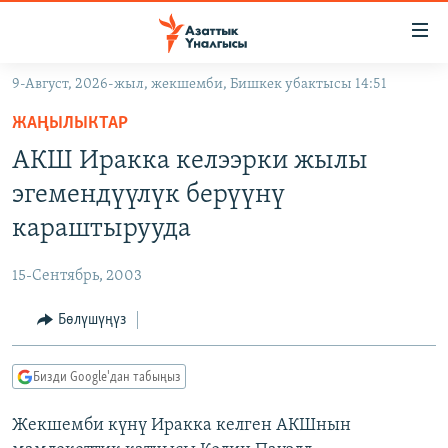
Линктер
Мазмунга
өтүңүз
9-Август, 2026-жыл, жекшемби, Бишкек убактысы 14:51
Навигацияга
ЖАҢЫЛЫКТАР
өтүңүз
ЖАҢЫЛЫКТАР
КЫРГЫЗСТАН
Издөөгө
АКШ Иракка келээрки жылы
салыңыз
ДҮЙНӨ
КЫРГЫЗСТАН
эгемендүүлүк берүүнү
УКРАИНА
САЯСАТ
ДҮЙНӨ
караштырууда
АТАЙЫН ИЛИКТӨӨ
ЭКОНОМИКА
БОРБОР АЗИЯ
15-Сентябрь, 2003
ТВ ПРОГРАММАЛАР
МАДАНИЯТ
Бөлүшүңүз
ПОДКАСТ
БҮГҮН АЗАТТЫКТА
ӨЗГӨЧӨ ПИКИР
ЭКСПЕРТТЕР ТАЛДАЙТ
Бизди Google'дан табыңыз
БИЗ ЖАНА ДҮЙНӨ
Русский
Жекшемби күнү Иракка келген АКШнын
ДАНИСТЕ