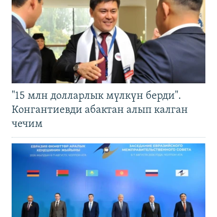
"15 млн долларлык мүлкүн берди".
Конгантиевди абактан алып калган
чечим