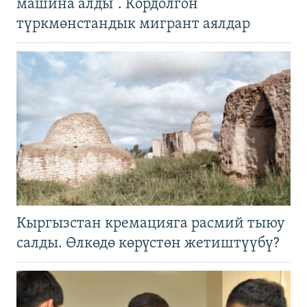
машина алды". Кордолгон
түркмөнстандык мигрант аялдар
Кыргызстан кремацияга расмий тыюу
салды. Өлкөдө көрүстөн жетиштүүбү?