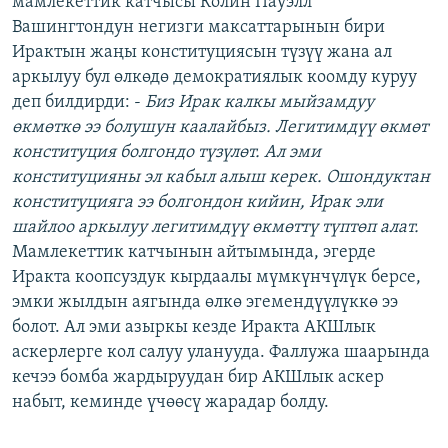
мамлекеттик катчысы Колин Пауэлл
ОНЛАЙН ШЕРИНЕ
ЭЖЕ-СИҢДИЛЕР
Вашингтондун негизги максаттарынын бири
Ирактын жаңы конституциясын түзүү жана ал
АЗАТТЫК+
аркылуу бул өлкөдө демократиялык коомду куруу
ЫҢГАЙСЫЗ СУРООЛОР
деп билдирди: -
Биз Ирак калкы мыйзамдуу
өкмөткө ээ болушун каалайбыз. Легитимдүү өкмөт
конституция болгондо түзүлөт. Ал эми
ЭЕ/АРнун бардык сайттары
конституцияны эл кабыл алыш керек. Ошондуктан
конституцияга ээ болгондон кийин, Ирак эли
шайлоо аркылуу легитимдүү өкмөттү түптөп алат.
Мамлекеттик катчынын айтымында, эгерде
Иракта коопсуздук кырдаалы мүмкүнчүлүк берсе,
эмки жылдын аягында өлкө эгемендүүлүккө ээ
болот. Ал эми азыркы кезде Иракта АКШлык
аскерлерге кол салуу уланууда. Фаллужа шаарында
кечээ бомба жардыруудан бир АКШлык аскер
набыт, кеминде үчөөсү жарадар болду.