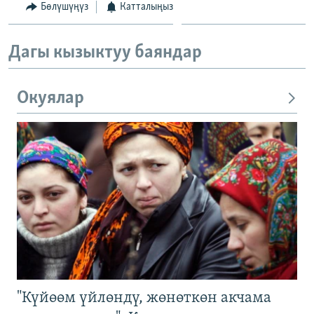
Бөлүшүңүз
Катталыңыз
Дагы кызыктуу баяндар
Окуялар
"Күйөөм үйлөндү, жөнөткөн акчама