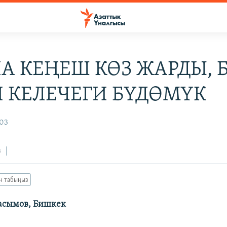
А КЕҢЕШ КӨЗ ЖАРДЫ, 
 КЕЛЕЧЕГИ БҮДӨМҮК
003
з
ан табыңыз
асымов, Бишкек