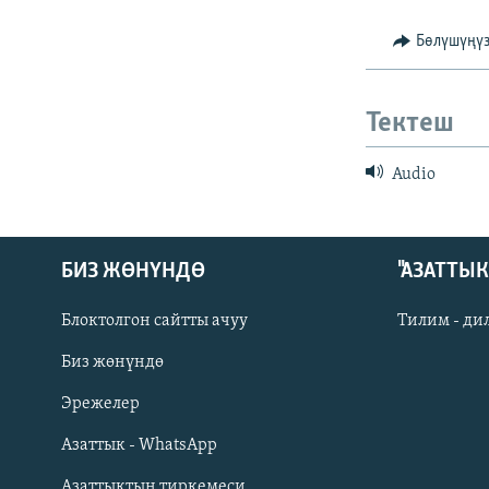
ЭЖЕ-СИҢДИЛЕР
Бөлүшүңү
АЗАТТЫК+
ЫҢГАЙСЫЗ СУРООЛОР
Тектеш
Audio
БИЗ ЖӨНҮНДӨ
"АЗАТТЫ
Блоктолгон сайтты ачуу
Тилим - ди
Биз жөнүндө
Русский
Эрежелер
Азаттык - WhatsApp
ОНЛАЙН ШЕРИНЕ
Азаттыктын тиркемеси