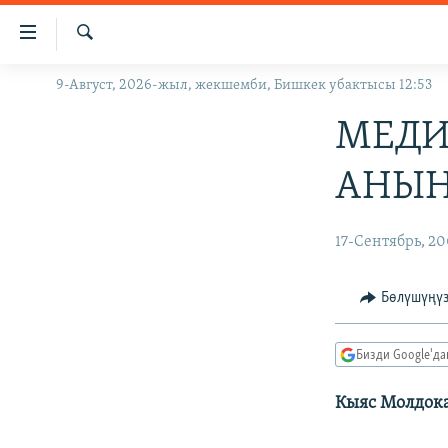
Линктер
Мазмунга
өтүңүз
Издөө
9-Август, 2026-жыл, жекшемби, Бишкек убактысы 12:53
ЖАҢЫЛЫКТАР
Навигацияга
өтүңүз
КЫРГЫЗСТАН
МЕДИ
Издөөгө
ДҮЙНӨ
КЫРГЫЗСТАН
салыңыз
АНЫН
УКРАИНА
САЯСАТ
ДҮЙНӨ
АТАЙЫН ИЛИКТӨӨ
ЭКОНОМИКА
БОРБОР АЗИЯ
17-Сентябрь, 2
ТВ ПРОГРАММАЛАР
МАДАНИЯТ
Бөлүшүңү
ПОДКАСТ
БҮГҮН АЗАТТЫКТА
ӨЗГӨЧӨ ПИКИР
ЭКСПЕРТТЕР ТАЛДАЙТ
Бизди Google'д
БИЗ ЖАНА ДҮЙНӨ
Кыяс Молдок
ДАНИСТЕ