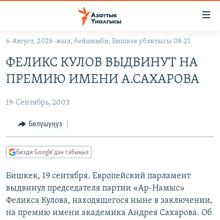
Линктер
Мазмунга
өтүңүз
6-Август, 2026-жыл, бейшемби, Бишкек убактысы 08:21
Навигацияга
ЖАҢЫЛЫКТАР
өтүңүз
ФЕЛИКС КУЛОВ ВЫДВИНУТ НА
КЫРГЫЗСТАН
Издөөгө
ПРЕМИЮ ИМЕНИ А.САХАРОВА
салыңыз
ДҮЙНӨ
КЫРГЫЗСТАН
19-Сентябрь, 2003
УКРАИНА
САЯСАТ
ДҮЙНӨ
АТАЙЫН ИЛИКТӨӨ
ЭКОНОМИКА
БОРБОР АЗИЯ
Бөлүшүңүз
ТВ ПРОГРАММАЛАР
МАДАНИЯТ
Бизди Google'дан табыңыз
ПОДКАСТ
БҮГҮН АЗАТТЫКТА
Бишкек, 19 сентября. Европейский парламент
ӨЗГӨЧӨ ПИКИР
ЭКСПЕРТТЕР ТАЛДАЙТ
выдвинул председателя партии «Ар-Намыс»
БИЗ ЖАНА ДҮЙНӨ
Феликса Кулова, находящегося ныне в заключении,
Русский
ДАНИСТЕ
на премию имени академика Андрея Сахарова. Об