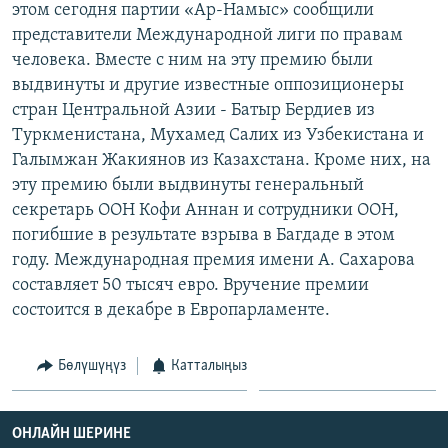
этом сегодня партии «Ар-Намыс» сообщили
ОНЛАЙН ШЕРИНЕ
ЭЖЕ-СИҢДИЛЕР
представители Международной лиги по правам
АЗАТТЫК+
человека. Вместе с ним на эту премию были
выдвинуты и другие известные оппозиционеры
ЫҢГАЙСЫЗ СУРООЛОР
стран Центральной Азии - Батыр Бердиев из
Туркменистана, Мухамед Салих из Узбекистана и
ЭЕ/АРнун бардык сайттары
Галымжан Жакиянов из Казахстана. Кроме них, на
эту премию были выдвинуты генеральный
секретарь ООН Кофи Аннан и сотрудники ООН,
погибшие в результате взрыва в Багдаде в этом
году. Международная премия имени А. Сахарова
составляет 50 тысяч евро. Вручение премии
состоится в декабре в Европарламенте.
Бөлүшүңүз
Катталыңыз
ОНЛАЙН ШЕРИНЕ