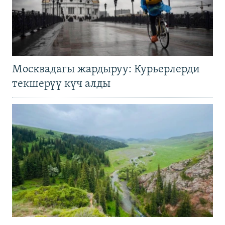
Москвадагы жардыруу: Курьерлерди
текшерүү күч алды