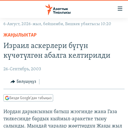
Линктер
Мазмунга
өтүңүз
6-Август, 2026-жыл, бейшемби, Бишкек убактысы 10:20
Навигацияга
ЖАҢЫЛЫКТАР
өтүңүз
ЖАҢЫЛЫКТАР
КЫРГЫЗСТАН
Издөөгө
Израил аскерлери бүгүн
салыңыз
ДҮЙНӨ
КЫРГЫЗСТАН
күчөтүлгөн абалга келтирилди
УКРАИНА
САЯСАТ
ДҮЙНӨ
26-Сентябрь, 2003
АТАЙЫН ИЛИКТӨӨ
ЭКОНОМИКА
БОРБОР АЗИЯ
ТВ ПРОГРАММАЛАР
Бөлүшүңүз
МАДАНИЯТ
ПОДКАСТ
БҮГҮН АЗАТТЫКТА
Бизди Google'дан табыңыз
ӨЗГӨЧӨ ПИКИР
ЭКСПЕРТТЕР ТАЛДАЙТ
Иордан дарыясынын батыш жээгинде жана Газа
БИЗ ЖАНА ДҮЙНӨ
Русский
тилкесинде бардык кыймыл-аракетке тыюу
ДАНИСТЕ
салынды. Мындай чаралар жөөттөрдүн Жаңы жыл