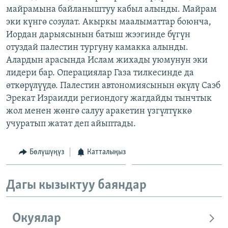
майрамына байланыштуу кабыл алынды. Майрам
ОНЛАЙН ШЕРИНЕ
ЭЖЕ-СИҢДИЛЕР
эки күнгө созулат. Акыркы маалыматтар боюнча,
АЗАТТЫК+
Иордан дарыясынын батыш жээгинде бүгүн
ЫҢГАЙСЫЗ СУРООЛОР
отуздай палестин тургуну камакка алынды.
Алардын арасында Ислам жихады уюмунун эки
лидери бар. Операциялар Газа тилкесинде да
ЭЕ/АРнун бардык сайттары
өткөрүлүүдө. Палестин автономиясынын өкүлү Саэб
Эрекат Израилди региондогу жагдайды тынчтык
жол менен жөнгө салуу аракетин үзгүлтүккө
учуратып жатат деп айыптады.
Бөлүшүңүз
Катталыңыз
Дагы кызыктуу баяндар
Окуялар