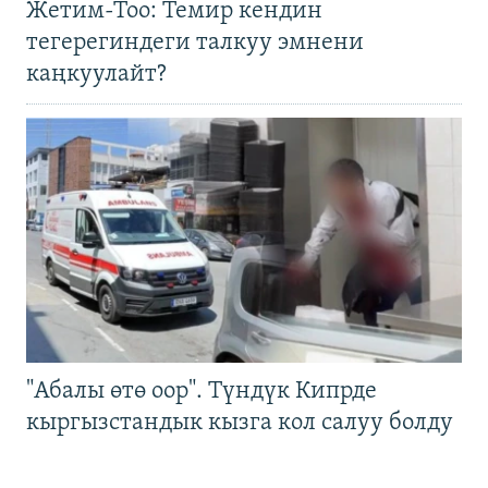
Жетим-Тоо: Темир кендин
тегерегиндеги талкуу эмнени
каңкуулайт?
"Абалы өтө оор". Түндүк Кипрде
кыргызстандык кызга кол салуу болду