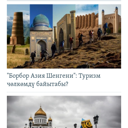
"Борбор Азия Шенгени": Туризм
чөлкөмдү байытабы?