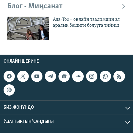
Блог - Миңсанат
Ала-Тоо – онлайн таалимдин эл
аралык бешиги болууга тийиш
ОНЛАЙН ШЕРИНЕ
БИЗ ЖӨНҮНДӨ
"АЗАТТЫКТЫН" САНДЫГЫ