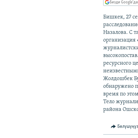
ЭЖЕ-СИҢДИЛЕР
Бизди Google'д
АЗАТТЫК+
Бишкек, 27 с
ЫҢГАЙСЫЗ СУРООЛОР
расследовани
Назалова. С 
организация «
журналистски
высокопостав
ресурсного це
неизвестными
Жолдошбек Бу
обнаружено п
время по этом
Тело журнали
района Ошско
Бөлүшүңү