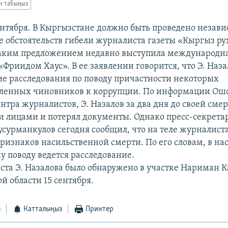
ан табыңыз
ентября. В Кыргызстане должно быть проведено незав
е обстоятельств гибели журналиста газеты «Кыргыз ру
таким предложением недавно выступила международн
Фриидом Хаус». В ее заявлении говорится, что Э. Наза
е расследования по поводу причастности некоторых
ленных чиновников к коррупции. По информации Ош
нтра журналистов, Э. Назалов за два дня до своей сме
 лицами и потерял документы. Однако пресс-секрета
сурманкулов сегодня сообщил, что на теле журналиста
ризнаков насильственной смерти. По его словам, в на
у поводу ведется расследование.
ста Э. Назалова было обнаружено в участке Нариман 
й области 15 сентября.
з
Катталыңыз
Принтер