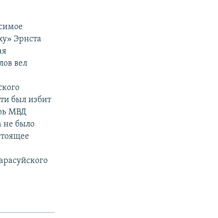
исимое
ху» Эрнста
ая
лов вел
ского
рти был избит
рь МВД
 не было
стоящее
Карасуйского