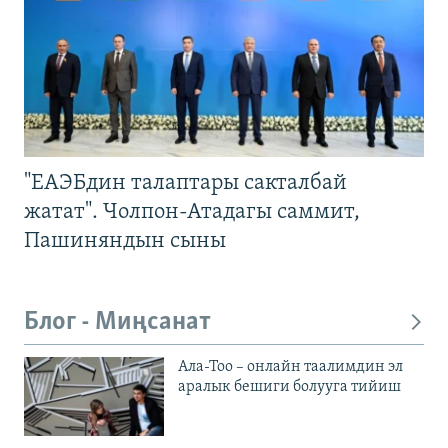
"ЕАЭБдин талаптары сакталбай
жатат". Чолпон-Атадагы саммит,
Пашиняндын сыны
Блог - Миңсанат
Ала-Тоо – онлайн таалимдин эл
аралык бешиги болууга тийиш