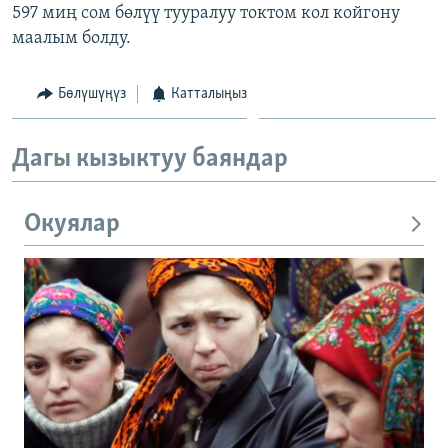
597 миң сом бөлүү тууралуу токтом кол койгону
маалым болду.
Бөлүшүңүз
Катталыңыз
Дагы кызыктуу баяндар
Окуялар