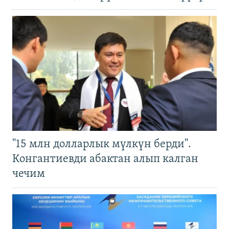
"15 млн долларлык мүлкүн берди".
Конгантиевди абактан алып калган
чечим