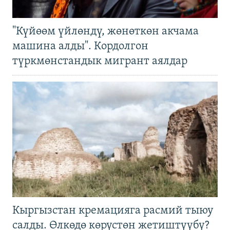
"Күйөөм үйлөндү, жөнөткөн акчама
машина алды". Кордолгон
түркмөнстандык мигрант аялдар
Кыргызстан кремацияга расмий тыюу
салды. Өлкөдө көрүстөн жетиштүүбү?