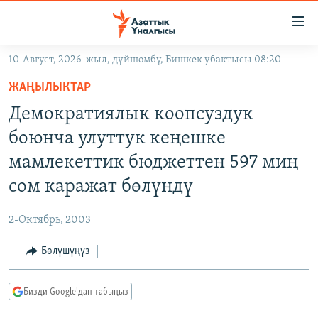
Линктер
Мазмунга
өтүңүз
10-Август, 2026-жыл, дүйшөмбү, Бишкек убактысы 08:20
Навигацияга
ЖАҢЫЛЫКТАР
өтүңүз
ЖАҢЫЛЫКТАР
КЫРГЫЗСТАН
Издөөгө
Демократиялык коопсуздук
салыңыз
ДҮЙНӨ
КЫРГЫЗСТАН
боюнча улуттук кеңешке
УКРАИНА
САЯСАТ
ДҮЙНӨ
мамлекеттик бюджеттен 597 миң
АТАЙЫН ИЛИКТӨӨ
ЭКОНОМИКА
БОРБОР АЗИЯ
сом каражат бөлүндү
ТВ ПРОГРАММАЛАР
МАДАНИЯТ
2-Октябрь, 2003
ПОДКАСТ
БҮГҮН АЗАТТЫКТА
Бөлүшүңүз
ӨЗГӨЧӨ ПИКИР
ЭКСПЕРТТЕР ТАЛДАЙТ
БИЗ ЖАНА ДҮЙНӨ
Русский
Бизди Google'дан табыңыз
ДАНИСТЕ