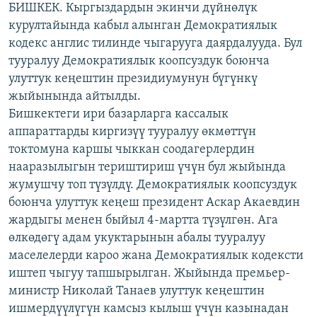
БИШКЕК. Кыргыздардын экинчи дүйнөлүк
ОНЛАЙН ШЕРИНЕ
ЭЖЕ-СИҢДИЛЕР
курултайында кабыл алынган Демократиялык
АЗАТТЫК+
кодекс англис тилинде чыгарууга даярдалууда. Бул
тууралуу Демократиялык коопсуздук боюнча
ЫҢГАЙСЫЗ СУРООЛОР
улуттук кеңештин президиумунун бүгүнкү
жыйынында айтылды.
ЭЕ/АРнун бардык сайттары
Бишкектеги ири базарларга кассалык
аппараттарды киргизүү тууралуу өкмөттүн
токтомуна каршы чыккан соодагерлердин
нааразылыгын териштириш үчүн бул жыйында
жумушчу топ түзүлдү. Демократиялык коопсуздук
боюнча улуттук кеңеш президент Аскар Акаевдин
жардыгы менен быйыл 4-мартта түзүлгөн. Ага
өлкөдөгү адам укуктарынын абалы тууралуу
маселелерди кароо жана Демократиялык кодексти
иштеп чыгуу тапшырылган. Жыйында премьер-
министр Николай Танаев улуттук кеңештин
ишмердүүлүгүн камсыз кылыш үчүн казынадан