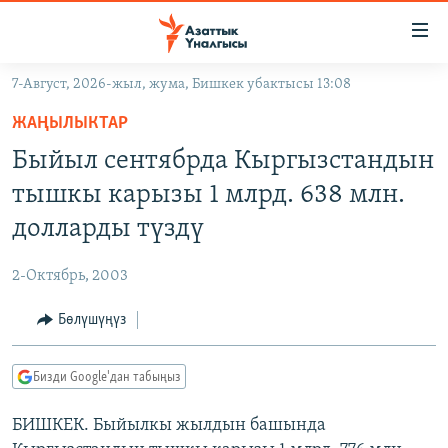
Линктер
Мазмунга
өтүңүз
7-Август, 2026-жыл, жума, Бишкек убактысы 13:08
Навигацияга
ЖАҢЫЛЫКТАР
өтүңүз
ЖАҢЫЛЫКТАР
КЫРГЫЗСТАН
Издөөгө
Быйыл сентябрда Кыргызстандын
салыңыз
ДҮЙНӨ
КЫРГЫЗСТАН
тышкы карызы 1 млрд. 638 млн.
УКРАИНА
САЯСАТ
ДҮЙНӨ
долларды түздү
АТАЙЫН ИЛИКТӨӨ
ЭКОНОМИКА
БОРБОР АЗИЯ
2-Октябрь, 2003
ТВ ПРОГРАММАЛАР
МАДАНИЯТ
Бөлүшүңүз
ПОДКАСТ
БҮГҮН АЗАТТЫКТА
ӨЗГӨЧӨ ПИКИР
ЭКСПЕРТТЕР ТАЛДАЙТ
Бизди Google'дан табыңыз
БИЗ ЖАНА ДҮЙНӨ
Русский
БИШКЕК. Быйылкы жылдын башында
ДАНИСТЕ