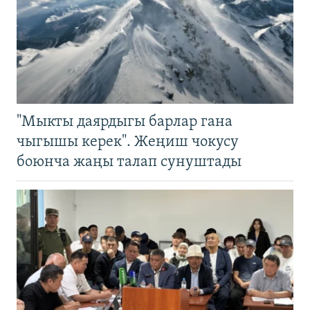
"Мыкты даярдыгы барлар гана
чыгышы керек". Жеңиш чокусу
боюнча жаңы талап сунуштады