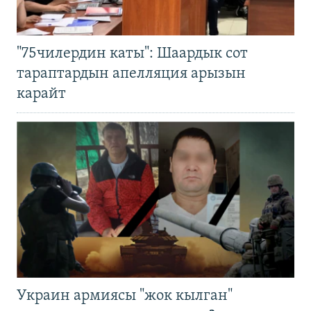
"75чилердин каты": Шаардык сот
тараптардын апелляция арызын
карайт
Украин армиясы "жок кылган"