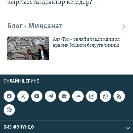
кыргызстандыктар кимдер?
Блог - Миңсанат
Ала-Тоо – онлайн таалимдин эл
аралык бешиги болууга тийиш
ОНЛАЙН ШЕРИНЕ
БИЗ ЖӨНҮНДӨ