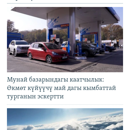
Мунай базарындагы каатчылык:
Өкмөт күйүүчү май дагы кымбаттай
турганын эскертти