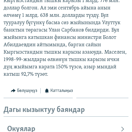
Кыргызстандын тышкы карызы 1 млрд. 776 млн.
ОНЛАЙН ШЕРИНЕ
ЭЖЕ-СИҢДИЛЕР
доллар болгон. Ал эми сентябрь айына анын
өлчөмү 1 млрд. 638 млн. долларды түздү. Бул
АЗАТТЫК+
тууралуу бүгүнкү басма сөз жыйынында Улуттук
ЫҢГАЙСЫЗ СУРООЛОР
банктын төрагасы Улан Сарбанов билдирди. Бул
жыйынга катышкан финансы министри Болот
Абилдаевдин айтымында, барган сайын
ЭЕ/АРнун бардык сайттары
Кыргызстандын тышкы карызы азаюуда. Маселен,
1998-99-жылдары өлкөнүн тышкы карызы ички
дүң жыйымга карата 150% түзсө, азыр мындай
катыш 92,7% түзөт.
Бөлүшүңүз
Катталыңыз
Дагы кызыктуу баяндар
Окуялар