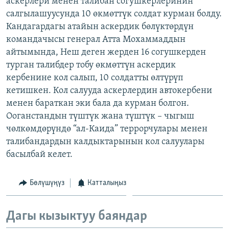
аскерлери менен талибан согушкерлеринин
ОНЛАЙН ШЕРИНЕ
ЭЖЕ-СИҢДИЛЕР
салгылашуусунда 10 өкмөттүк солдат курман болду.
Кандагардагы атайын аскердик бөлүктөрдүн
АЗАТТЫК+
командачысы генерал Атта Мохаммаддын
ЫҢГАЙСЫЗ СУРООЛОР
айтымында, Неш деген жерден 16 согушкерден
турган талибдер тобу өкмөттүн аскердик
кербенине кол салып, 10 солдатты өлтүрүп
ЭЕ/АРнун бардык сайттары
кетишкен. Кол салууда аскерлердин автокербени
менен бараткан эки бала да курман болгон.
Ооганстандын түштүк жана түштүк – чыгыш
чөлкөмдөрүндө “ал-Каида” террорчулары менен
талибандардын калдыктарынын кол салуулары
басылбай келет.
Бөлүшүңүз
Катталыңыз
Дагы кызыктуу баяндар