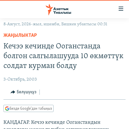
Линктер
Мазмунга
өтүңүз
8-Август, 2026-жыл, ишемби, Бишкек убактысы 00:31
Навигацияга
ЖАҢЫЛЫКТАР
өтүңүз
ЖАҢЫЛЫКТАР
КЫРГЫЗСТАН
Издөөгө
Кечээ кечинде Ооганстанда
салыңыз
ДҮЙНӨ
КЫРГЫЗСТАН
болгон салгылашууда 10 өкмөттүк
УКРАИНА
САЯСАТ
ДҮЙНӨ
солдат курман болду
АТАЙЫН ИЛИКТӨӨ
ЭКОНОМИКА
БОРБОР АЗИЯ
3-Октябрь, 2003
ТВ ПРОГРАММАЛАР
МАДАНИЯТ
Бөлүшүңүз
ПОДКАСТ
БҮГҮН АЗАТТЫКТА
ӨЗГӨЧӨ ПИКИР
ЭКСПЕРТТЕР ТАЛДАЙТ
Бизди Google'дан табыңыз
БИЗ ЖАНА ДҮЙНӨ
Русский
КАНДАГАР. Кечээ кечинде Ооганстандын
ДАНИСТЕ