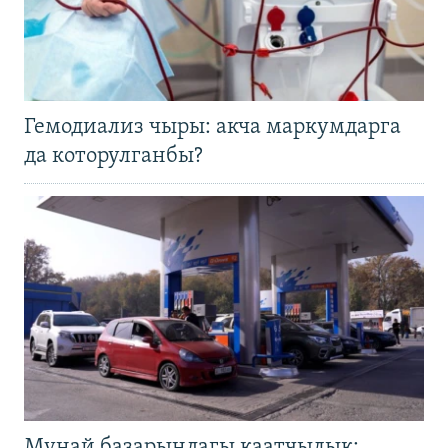
Гемодиализ чыры: акча маркумдарга
да которулганбы?
Мунай базарындагы каатчылык: