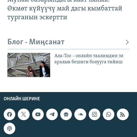
Өкмөт күйүүчү май дагы кымбаттай
турганын эскертти
Блог - Миңсанат
Ала-Тоо – онлайн таалимдин эл
аралык бешиги болууга тийиш
ОНЛАЙН ШЕРИНЕ