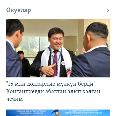
Окуялар
"15 млн долларлык мүлкүн берди".
Конгантиевди абактан алып калган
чечим