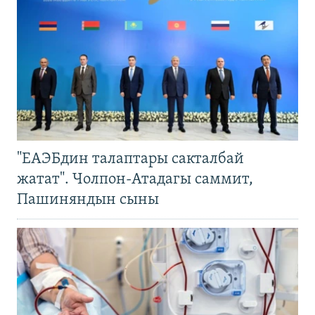
"ЕАЭБдин талаптары сакталбай
жатат". Чолпон-Атадагы саммит,
Пашиняндын сыны