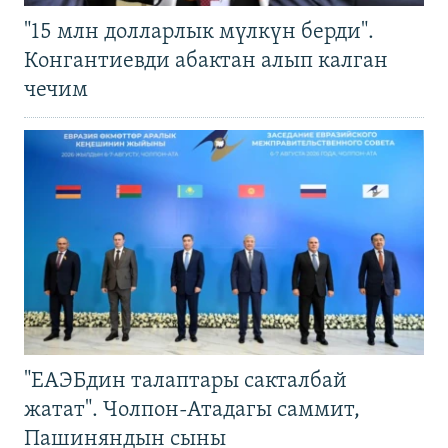
"15 млн долларлык мүлкүн берди".
Конгантиевди абактан алып калган
чечим
"ЕАЭБдин талаптары сакталбай
жатат". Чолпон-Атадагы саммит,
Пашиняндын сыны