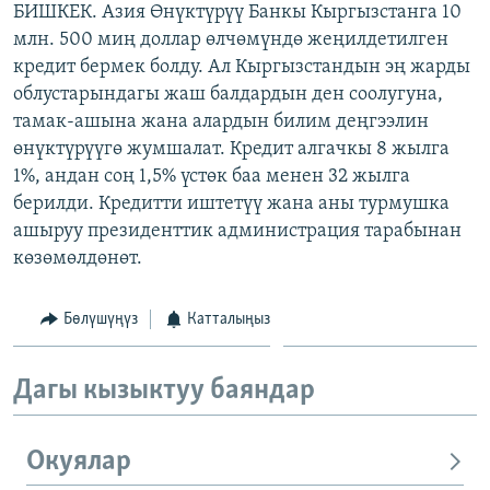
БИШКЕК. Азия Өнүктүрүү Банкы Кыргызстанга 10
ОНЛАЙН ШЕРИНЕ
ЭЖЕ-СИҢДИЛЕР
млн. 500 миң доллар өлчөмүндө жеңилдетилген
АЗАТТЫК+
кредит бермек болду. Ал Кыргызстандын эң жарды
облустарындагы жаш балдардын ден соолугуна,
ЫҢГАЙСЫЗ СУРООЛОР
тамак-ашына жана алардын билим деңгээлин
өнүктүрүүгө жумшалат. Кредит алгачкы 8 жылга
ЭЕ/АРнун бардык сайттары
1%, андан соң 1,5% үстөк баа менен 32 жылга
берилди. Кредитти иштетүү жана аны турмушка
ашыруу президенттик администрация тарабынан
көзөмөлдөнөт.
Бөлүшүңүз
Катталыңыз
Дагы кызыктуу баяндар
Окуялар