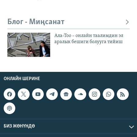
Блог - Миңсанат
Ала-Тоо – онлайн таалимдин эл
аралык бешиги болууга тийиш
ОНЛАЙН ШЕРИНЕ
БИЗ ЖӨНҮНДӨ