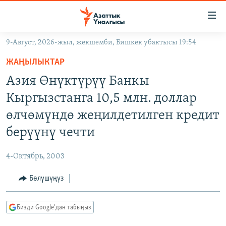
Линктер
Мазмунга
өтүңүз
9-Август, 2026-жыл, жекшемби, Бишкек убактысы 19:54
Навигацияга
ЖАҢЫЛЫКТАР
өтүңүз
ЖАҢЫЛЫКТАР
КЫРГЫЗСТАН
Издөөгө
Азия Өнүктүрүү Банкы
салыңыз
ДҮЙНӨ
КЫРГЫЗСТАН
Кыргызстанга 10,5 млн. доллар
УКРАИНА
САЯСАТ
ДҮЙНӨ
өлчөмүндө жеңилдетилген кредит
АТАЙЫН ИЛИКТӨӨ
ЭКОНОМИКА
БОРБОР АЗИЯ
берүүнү чечти
ТВ ПРОГРАММАЛАР
МАДАНИЯТ
4-Октябрь, 2003
ПОДКАСТ
БҮГҮН АЗАТТЫКТА
Бөлүшүңүз
ӨЗГӨЧӨ ПИКИР
ЭКСПЕРТТЕР ТАЛДАЙТ
БИЗ ЖАНА ДҮЙНӨ
Русский
Бизди Google'дан табыңыз
ДАНИСТЕ