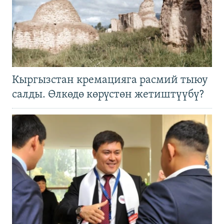
Кыргызстан кремацияга расмий тыюу
салды. Өлкөдө көрүстөн жетиштүүбү?