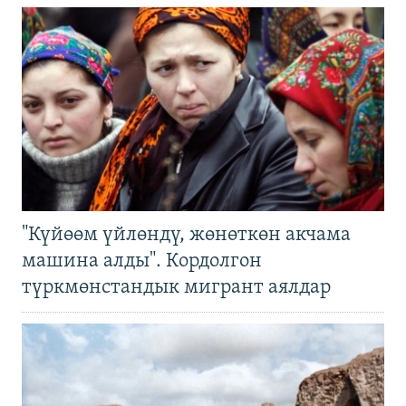
"Күйөөм үйлөндү, жөнөткөн акчама
машина алды". Кордолгон
түркмөнстандык мигрант аялдар