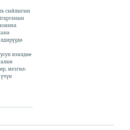
ль сыйлыгын
йгарганын
ономика
жана
илдирүүдө
усун изилдөө
калык
өр, мезгил-
 үчүн