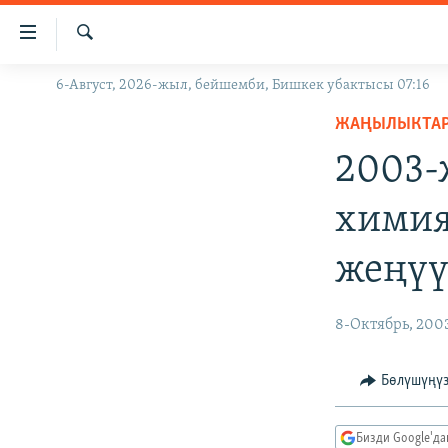
Линктер
Мазмунга
өтүңүз
Издөө
6-Август, 2026-жыл, бейшемби, Бишкек убактысы 07:16
ЖАҢЫЛЫКТАР
Навигацияга
өтүңүз
ЖАҢЫЛЫКТА
КЫРГЫЗСТАН
Издөөгө
2003-
ДҮЙНӨ
КЫРГЫЗСТАН
салыңыз
УКРАИНА
САЯСАТ
ДҮЙНӨ
химия
АТАЙЫН ИЛИКТӨӨ
ЭКОНОМИКА
БОРБОР АЗИЯ
жеңүү
ТВ ПРОГРАММАЛАР
МАДАНИЯТ
ПОДКАСТ
БҮГҮН АЗАТТЫКТА
8-Октябрь, 200
ӨЗГӨЧӨ ПИКИР
ЭКСПЕРТТЕР ТАЛДАЙТ
БИЗ ЖАНА ДҮЙНӨ
Бөлүшүңү
ДАНИСТЕ
Бизди Google'д