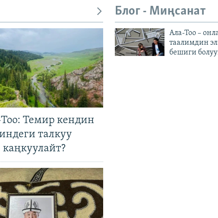
Блог - Миңсанат
Ала-Тоо – онл
таалимдин эл
бешиги болуу
Тоо: Темир кендин
гиндеги талкуу
 каңкуулайт?