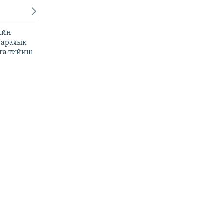
айн
 аралык
га тийиш