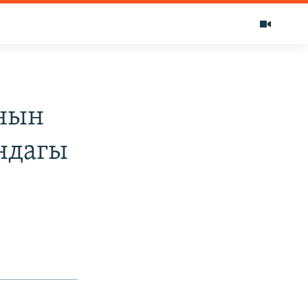
нын
ндагы