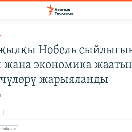
Р
жылкы Нобель сыйлыгы
 жана экономика жааты
чүлөрү жарыяланды
3
з
ан табыңыз