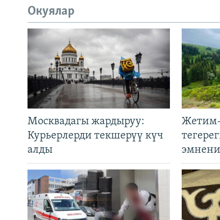
Окуялар
Москвадагы жардыруу:
Жетим-
Курьерлерди текшерүү күч
тегере
алды
эмнени