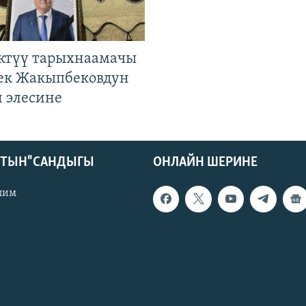
ктүү тарыхнаамачы
к Жакыпбековдун
 элесине
КТЫН" САНДЫГЫ
ОНЛАЙН ШЕРИНЕ
лим