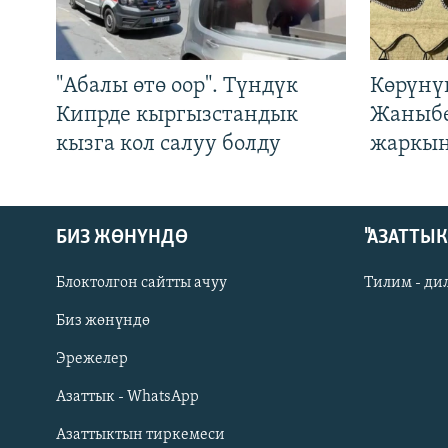
"Абалы өтө оор". Түндүк
Көрүнү
Кипрде кыргызстандык
Жаныбе
кызга кол салуу болду
жаркын
БИЗ ЖӨНҮНДӨ
"АЗАТТЫ
Блоктолгон сайтты ачуу
Тилим - ди
Биз жөнүндө
Русский
Эрежелер
Азаттык - WhatsApp
ОНЛАЙН ШЕРИНЕ
Азаттыктын тиркемеси