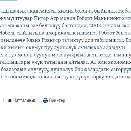
адышалык академиясы химия боюнча быйылкы Нобе
окумуштуулар Питер Агр менен Роберт Маккинонго ы
л эми жаңы эле белгилүү болгондой, 2003-жылкы эк
Нобель сыйлыгына америкалык илимпоз Роберт Энгл 
изилдөөчү Клайв Грангер татыктуу деп табылышты. Б
эки химик-окумуштуу дүйнөлүк сыйлыкка адамдын
ги туз менен суунун молекулярдык деңгээлде алмашу
ачылыштары үчүн татыганы айтылат. Ал эми экономи
 баалардын өнүгүүсү, дүйнөлүк биржалардагы өзгөрүүл
н экономикада келип чыкчу көрүнүштөрдү талдаганы
.
з
Катталыңыз
Принтер