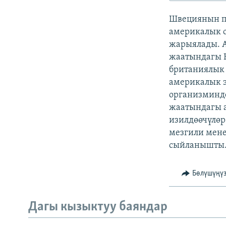
ЭЖЕ-СИҢДИЛЕР
Швециянын п
АЗАТТЫК+
америкалык 
ЫҢГАЙСЫЗ СУРООЛОР
жарыялады. А
жаатындагы 
британиялык 
америкалык 
организминде
жаатындагы 
изилдөөчүлөр
мезгили мене
сыйланышты
Бөлүшүңү
Дагы кызыктуу баяндар