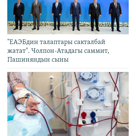
"ЕАЭБдин талаптары сакталбай
жатат". Чолпон-Атадагы саммит,
Пашиняндын сыны