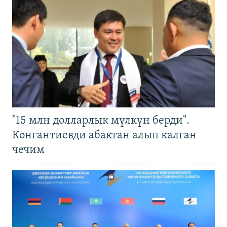
"15 млн долларлык мүлкүн берди".
Конгантиевди абактан алып калган
чечим