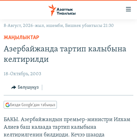
Линктер
Мазмунга
өтүңүз
8-Август, 2026-жыл, ишемби, Бишкек убактысы 21:30
Навигацияга
ЖАҢЫЛЫКТАР
өтүңүз
ЖАҢЫЛЫКТАР
КЫРГЫЗСТАН
Издөөгө
Азербайжанда тартип калыбына
салыңыз
ДҮЙНӨ
КЫРГЫЗСТАН
келтирилди
УКРАИНА
САЯСАТ
ДҮЙНӨ
18-Октябрь, 2003
АТАЙЫН ИЛИКТӨӨ
ЭКОНОМИКА
БОРБОР АЗИЯ
ТВ ПРОГРАММАЛАР
Бөлүшүңүз
МАДАНИЯТ
ПОДКАСТ
БҮГҮН АЗАТТЫКТА
Бизди Google'дан табыңыз
ӨЗГӨЧӨ ПИКИР
ЭКСПЕРТТЕР ТАЛДАЙТ
БАКЫ. Азербайжандын премьер-министри Илхам
БИЗ ЖАНА ДҮЙНӨ
Русский
Алиев баш калаада тартип калыбына
ДАНИСТЕ
келтирилгенин билдирди. Кечээ шаарда