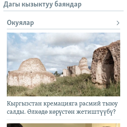
Дагы кызыктуу баяндар
Окуялар
Кыргызстан кремацияга расмий тыюу
салды. Өлкөдө көрүстөн жетиштүүбү?