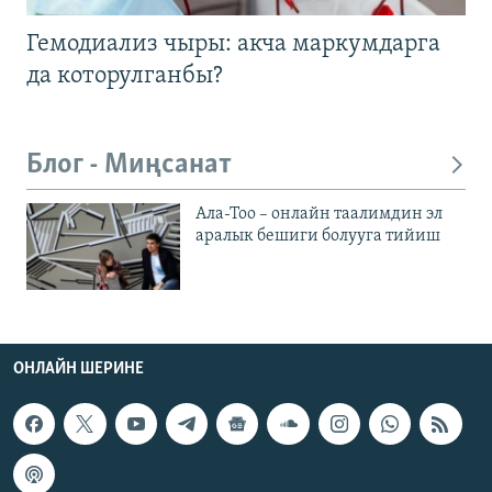
Гемодиализ чыры: акча маркумдарга
да которулганбы?
Блог - Миңсанат
Ала-Тоо – онлайн таалимдин эл
аралык бешиги болууга тийиш
ОНЛАЙН ШЕРИНЕ