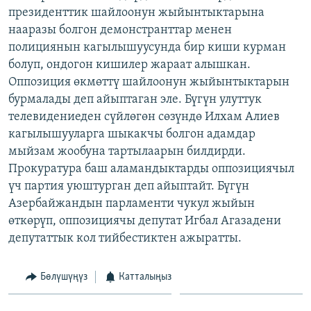
президенттик шайлоонун жыйынтыктарына
ОНЛАЙН ШЕРИНЕ
ЭЖЕ-СИҢДИЛЕР
нааразы болгон демонстранттар менен
АЗАТТЫК+
полициянын кагылышуусунда бир киши курман
ЫҢГАЙСЫЗ СУРООЛОР
болуп, ондогон кишилер жараат алышкан.
Оппозиция өкмөттү шайлоонун жыйынтыктарын
бурмалады деп айыптаган эле. Бүгүн улуттук
ЭЕ/АРнун бардык сайттары
телевидениеден сүйлөгөн сөзүндө Илхам Алиев
кагылышууларга шыкакчы болгон адамдар
мыйзам жообуна тартылаарын билдирди.
Прокуратура баш аламандыктарды оппозициячыл
үч партия уюштурган деп айыптайт. Бүгүн
Азербайжандын парламенти чукул жыйын
өткөрүп, оппозициячы депутат Игбал Агазадени
депутаттык кол тийбестиктен ажыратты.
Бөлүшүңүз
Катталыңыз