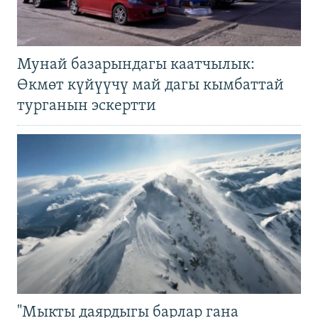
Мунай базарындагы каатчылык:
Өкмөт күйүүчү май дагы кымбаттай
турганын эскертти
"Мыкты даярдыгы барлар гана