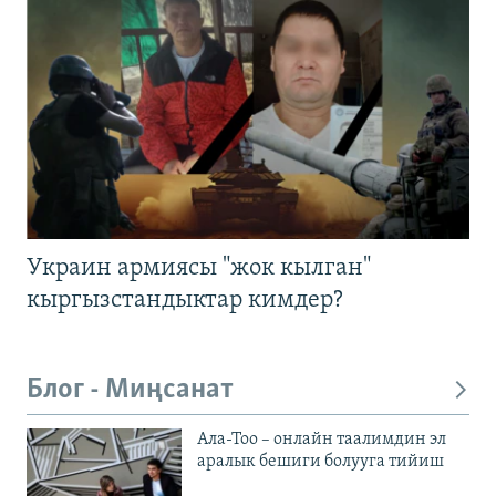
Украин армиясы "жок кылган"
кыргызстандыктар кимдер?
Блог - Миңсанат
Ала-Тоо – онлайн таалимдин эл
аралык бешиги болууга тийиш