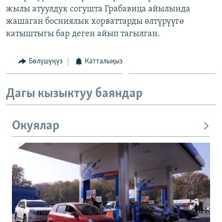
жылы атуулдук согушта Грабавица айылында
ОНЛАЙН ШЕРИНЕ
ЭЖЕ-СИҢДИЛЕР
жашаган босниялык хорваттарды өлтүрүүгө
АЗАТТЫК+
катыштыгы бар деген айып тагылган.
ЫҢГАЙСЫЗ СУРООЛОР
Бөлүшүңүз
Катталыңыз
ЭЕ/АРнун бардык сайттары
Дагы кызыктуу баяндар
Окуялар