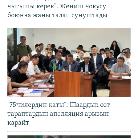
чыгышы керек". Жеңиш чокусу
боюнча жаңы талап сунуштады
"75чилердин каты": Шаардык сот
тараптардын апелляция арызын
карайт