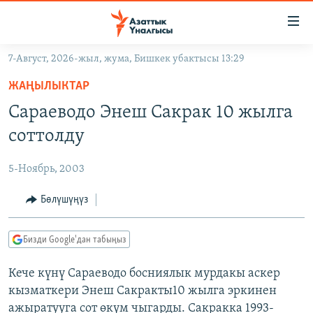
Линктер
Мазмунга
өтүңүз
7-Август, 2026-жыл, жума, Бишкек убактысы 13:29
Навигацияга
ЖАҢЫЛЫКТАР
өтүңүз
ЖАҢЫЛЫКТАР
КЫРГЫЗСТАН
Издөөгө
Сараеводо Энеш Сакрак 10 жылга
салыңыз
ДҮЙНӨ
КЫРГЫЗСТАН
соттолду
УКРАИНА
САЯСАТ
ДҮЙНӨ
5-Ноябрь, 2003
АТАЙЫН ИЛИКТӨӨ
ЭКОНОМИКА
БОРБОР АЗИЯ
ТВ ПРОГРАММАЛАР
Бөлүшүңүз
МАДАНИЯТ
ПОДКАСТ
БҮГҮН АЗАТТЫКТА
Бизди Google'дан табыңыз
ӨЗГӨЧӨ ПИКИР
ЭКСПЕРТТЕР ТАЛДАЙТ
Кече күнү Сараеводо босниялык мурдакы аскер
БИЗ ЖАНА ДҮЙНӨ
Русский
кызматкери Энеш Сакракты10 жылга эркинен
ДАНИСТЕ
ажыратууга сот өкүм чыгарды. Сакракка 1993-