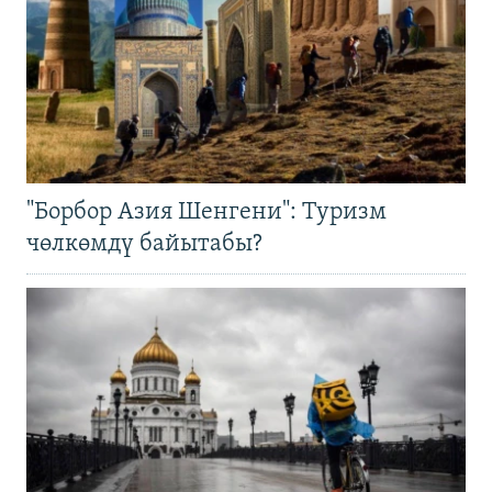
"Борбор Азия Шенгени": Туризм
чөлкөмдү байытабы?