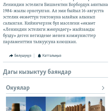
Лениндин эстелиги Бишкектин Борбордук аянтына
1984-жылы орнотулган. Ал эми быйыл 16-августта
эстелик өкмөттүн токтомуна ылайык алынып
салынган. Кийинчерээк бул маселени «өкмөт
«Лениндин эстелиги жөнүндөгү» мыйзамды
бузду» деген негиздеме менен коммунисттер
парламенттин талкуусуна коюшкан.
Бөлүшүңүз
Катталыңыз
Дагы кызыктуу баяндар
Окуялар