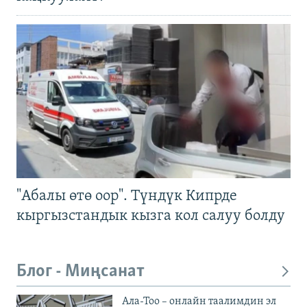
"Абалы өтө оор". Түндүк Кипрде
кыргызстандык кызга кол салуу болду
Блог - Миңсанат
Ала-Тоо – онлайн таалимдин эл