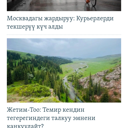
Москвадагы жардыруу: Курьерлерди
текшерүү күч алды
Жетим-Тоо: Темир кендин
тегерегиндеги талкуу эмнени
каңкуулайт?