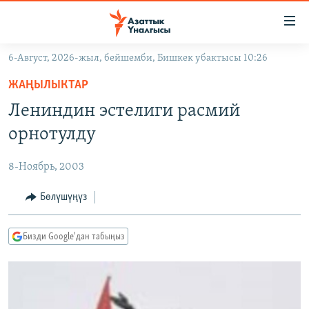
Линктер
Мазмунга
өтүңүз
6-Август, 2026-жыл, бейшемби, Бишкек убактысы 10:26
Навигацияга
ЖАҢЫЛЫКТАР
өтүңүз
ЖАҢЫЛЫКТАР
КЫРГЫЗСТАН
Издөөгө
Лениндин эстелиги расмий
салыңыз
ДҮЙНӨ
КЫРГЫЗСТАН
орнотулду
УКРАИНА
САЯСАТ
ДҮЙНӨ
8-Ноябрь, 2003
АТАЙЫН ИЛИКТӨӨ
ЭКОНОМИКА
БОРБОР АЗИЯ
ТВ ПРОГРАММАЛАР
Бөлүшүңүз
МАДАНИЯТ
ПОДКАСТ
БҮГҮН АЗАТТЫКТА
Бизди Google'дан табыңыз
ӨЗГӨЧӨ ПИКИР
ЭКСПЕРТТЕР ТАЛДАЙТ
БИЗ ЖАНА ДҮЙНӨ
Русский
ДАНИСТЕ