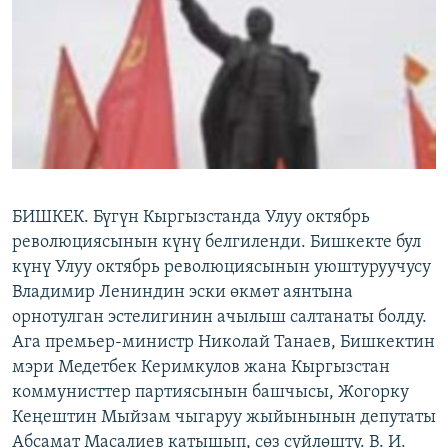
ОНЛАЙН ШЕРИНЕ
ЭЖЕ-СИҢДИЛЕР
АЗАТТЫК+
ЫҢГАЙСЫЗ СУРООЛОР
ЭЕ/АРнун бардык сайттары
БИШКЕК. Бүгүн Кыргызстанда Улуу октябрь
революциясынын күнү белгиленди. Бишкекте бул
күнү Улуу октябрь революциясынын уюштуруучусу
Владимир Лениндин эски өкмөт аянтына
орнотулган эстелигинин ачылыш салтанаты болду.
Ага премьер-министр Николай Танаев, Бишкектин
мэри Медетбек Керимкулов жана Кыргызстан
коммунисттер партиясынын башчысы, Жогорку
Кеңештин Мыйзам чыгаруу жыйынынын депутаты
Абсамат Масалиев катышып, сөз сүйлөштү. В. И.