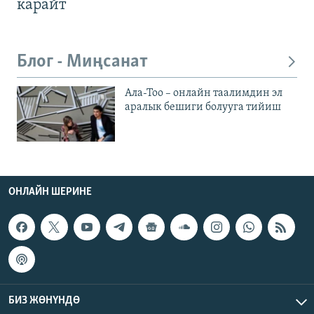
карайт
Блог - Миңсанат
Ала-Тоо – онлайн таалимдин эл
аралык бешиги болууга тийиш
ОНЛАЙН ШЕРИНЕ
БИЗ ЖӨНҮНДӨ