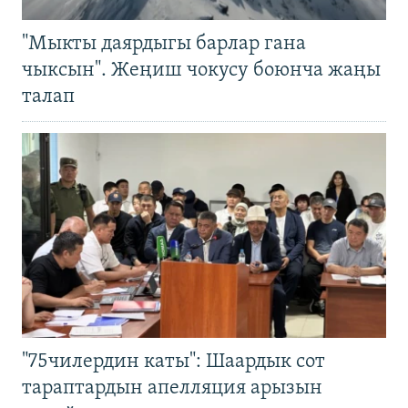
"Мыкты даярдыгы барлар гана
чыксын". Жеңиш чокусу боюнча жаңы
талап
"75чилердин каты": Шаардык сот
тараптардын апелляция арызын