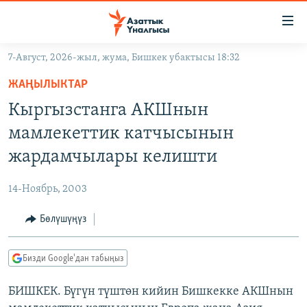
Линктер
Мазмунга
өтүңүз
7-Август, 2026-жыл, жума, Бишкек убактысы 18:32
Навигацияга
ЖАҢЫЛЫКТАР
өтүңүз
ЖАҢЫЛЫКТАР
КЫРГЫЗСТАН
Издөөгө
Кыргызстанга АКШнын
салыңыз
ДҮЙНӨ
КЫРГЫЗСТАН
мамлекеттик катчысынын
УКРАИНА
САЯСАТ
ДҮЙНӨ
жардамчылары келишти
АТАЙЫН ИЛИКТӨӨ
ЭКОНОМИКА
БОРБОР АЗИЯ
14-Ноябрь, 2003
ТВ ПРОГРАММАЛАР
МАДАНИЯТ
Бөлүшүңүз
ПОДКАСТ
БҮГҮН АЗАТТЫКТА
ӨЗГӨЧӨ ПИКИР
ЭКСПЕРТТЕР ТАЛДАЙТ
Бизди Google'дан табыңыз
БИЗ ЖАНА ДҮЙНӨ
Русский
БИШКЕК. Бүгүн түштөн кийин Бишкекке АКШнын
ДАНИСТЕ