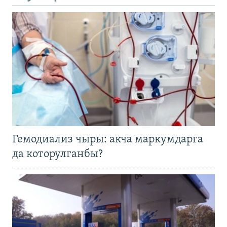
Гемодиализ чыры: акча маркумдарга
да которулганбы?