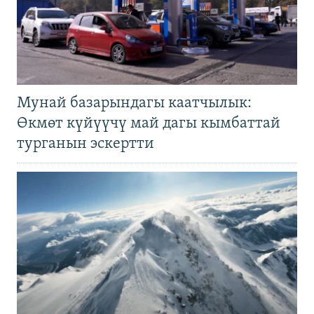
Мунай базарындагы каатчылык:
Өкмөт күйүүчү май дагы кымбаттай
турганын эскертти