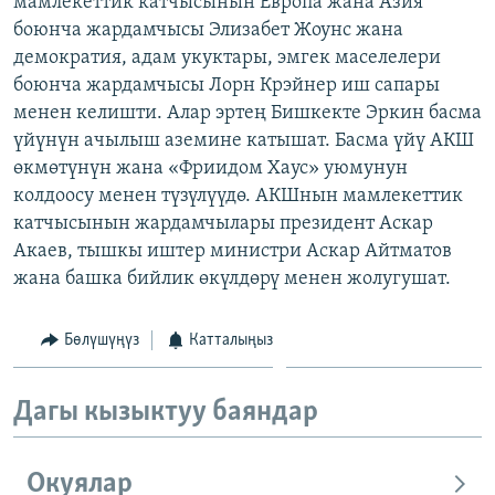
мамлекеттик катчысынын Европа жана Азия
ОНЛАЙН ШЕРИНЕ
ЭЖЕ-СИҢДИЛЕР
боюнча жардамчысы Элизабет Жоунс жана
демократия, адам укуктары, эмгек маселелери
АЗАТТЫК+
боюнча жардамчысы Лорн Крэйнер иш сапары
ЫҢГАЙСЫЗ СУРООЛОР
менен келишти. Алар эртең Бишкекте Эркин басма
үйүнүн ачылыш аземине катышат. Басма үйү АКШ
өкмөтүнүн жана «Фриидом Хаус» уюмунун
ЭЕ/АРнун бардык сайттары
колдоосу менен түзүлүүдө. АКШнын мамлекеттик
катчысынын жардамчылары президент Аскар
Акаев, тышкы иштер министри Аскар Айтматов
жана башка бийлик өкүлдөрү менен жолугушат.
Бөлүшүңүз
Катталыңыз
Дагы кызыктуу баяндар
Окуялар