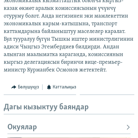
экономикалык кызматташтык боюнча кыргыз-
ОНЛАЙН ШЕРИНЕ
ЭЖЕ-СИҢДИЛЕР
казак өкмөт аралык комиссиясынын үчүнчү
отуруму болот. Анда негизинен эки мамлекеттин
АЗАТТЫК+
экономикалык карым-катышына, транспорт
ЫҢГАЙСЫЗ СУРООЛОР
каттамдарына байланыштуу маселелер каралат.
Бул тууралуу бүгүн Тышкы иштер министрлигинин
адиси Чыңгыз Эгембердиев билдирди. Андан
ЭЕ/АРнун бардык сайттары
алынган маалыматка караганда, комиссиянын
кыргыз делегациясын биринчи вице-премьер-
министр Курманбек Осмонов жетектейт.
Бөлүшүңүз
Катталыңыз
Дагы кызыктуу баяндар
Окуялар