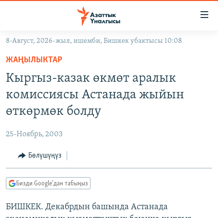
Линктер
Мазмунга
өтүңүз
8-Август, 2026-жыл, ишемби, Бишкек убактысы 10:08
Навигацияга
ЖАҢЫЛЫКТАР
өтүңүз
ЖАҢЫЛЫКТАР
КЫРГЫЗСТАН
Издөөгө
Кыргыз-казак өкмөт аралык
салыңыз
ДҮЙНӨ
КЫРГЫЗСТАН
комиссиясы Астанада жыйын
УКРАИНА
САЯСАТ
ДҮЙНӨ
өткөрмөк болду
АТАЙЫН ИЛИКТӨӨ
ЭКОНОМИКА
БОРБОР АЗИЯ
25-Ноябрь, 2003
ТВ ПРОГРАММАЛАР
МАДАНИЯТ
Бөлүшүңүз
ПОДКАСТ
БҮГҮН АЗАТТЫКТА
ӨЗГӨЧӨ ПИКИР
ЭКСПЕРТТЕР ТАЛДАЙТ
Бизди Google'дан табыңыз
БИЗ ЖАНА ДҮЙНӨ
Русский
БИШКЕК. Декабрдын башында Астанада
ДАНИСТЕ