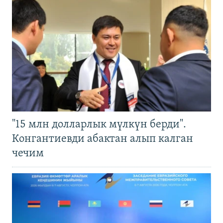
"15 млн долларлык мүлкүн берди".
Конгантиевди абактан алып калган
чечим