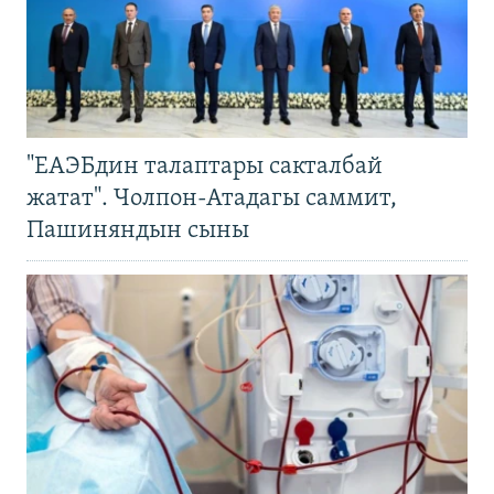
"ЕАЭБдин талаптары сакталбай
жатат". Чолпон-Атадагы саммит,
Пашиняндын сыны