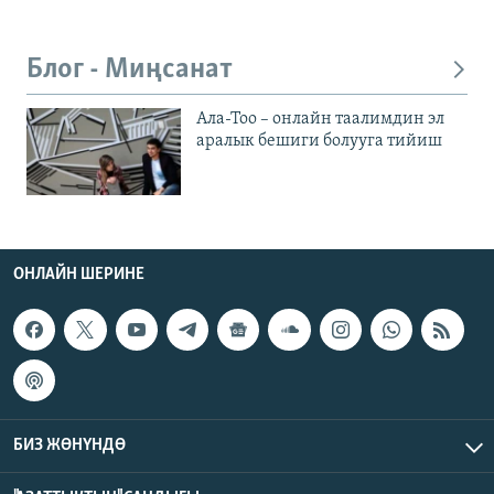
Блог - Миңсанат
Ала-Тоо – онлайн таалимдин эл
аралык бешиги болууга тийиш
ОНЛАЙН ШЕРИНЕ
БИЗ ЖӨНҮНДӨ