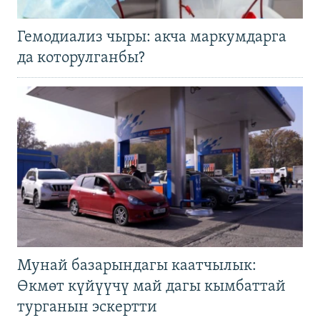
Гемодиализ чыры: акча маркумдарга
да которулганбы?
Мунай базарындагы каатчылык:
Өкмөт күйүүчү май дагы кымбаттай
турганын эскертти