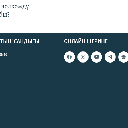
 чөлкөмдү
бы?
КТЫН" САНДЫГЫ
ОНЛАЙН ШЕРИНЕ
лим