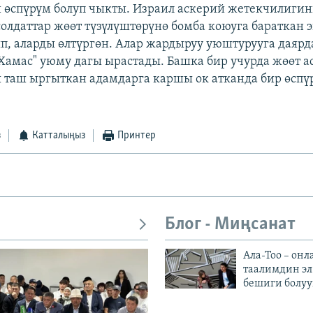
 өспүрүм болуп чыкты. Израил аскерий жетекчилиги
олдаттар жөөт түзүлүштөрүнө бомба коюуга бараткан 
п, аларды өлтүргөн. Алар жардыруу уюштурууга даяр
Хамас" уюму дагы ырастады. Башка бир учурда жөөт а
 таш ыргыткан адамдарга каршы ок атканда бир өспү
з
Катталыңыз
Принтер
Блог - Миңсанат
Ала-Тоо – онл
таалимдин эл
бешиги болуу