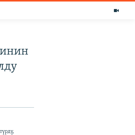
ринин
лду
түрдү,