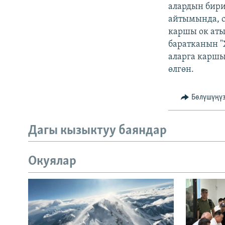
ЭЖЕ-СИҢДИЛЕР
алардын бири
айтымында, с
АЗАТТЫК+
каршы ок аты
ЫҢГАЙСЫЗ СУРООЛОР
баратканын "
аларга каршы
өлгөн.
Бөлүшүңү
Дагы кызыктуу баяндар
Окуялар