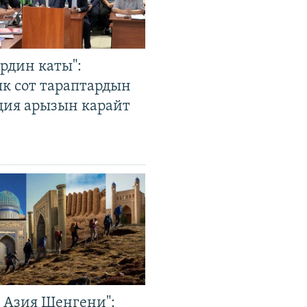
рдин каты":
к сот тараптардын
ция арызын карайт
р Азия Шенгени":