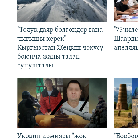
"Толук даяр болгондор гана
"75чиле
чыгышы керек".
Шаарды
Кыргызстан Жеңиш чокусу
апелля
боюнча жаңы талап
сунуштады
Украин армиясы "жок
"Борбо