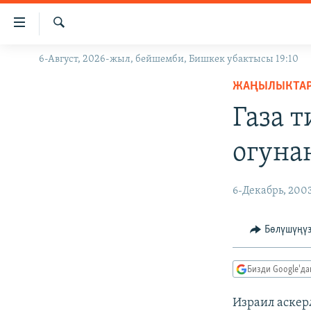
Линктер
Мазмунга
өтүңүз
Издөө
6-Август, 2026-жыл, бейшемби, Бишкек убактысы 19:10
ЖАҢЫЛЫКТАР
Навигацияга
өтүңүз
ЖАҢЫЛЫКТА
КЫРГЫЗСТАН
Издөөгө
Газа 
ДҮЙНӨ
КЫРГЫЗСТАН
салыңыз
УКРАИНА
САЯСАТ
ДҮЙНӨ
огуна
АТАЙЫН ИЛИКТӨӨ
ЭКОНОМИКА
БОРБОР АЗИЯ
ТВ ПРОГРАММАЛАР
МАДАНИЯТ
6-Декабрь, 200
ПОДКАСТ
БҮГҮН АЗАТТЫКТА
Бөлүшүңү
ӨЗГӨЧӨ ПИКИР
ЭКСПЕРТТЕР ТАЛДАЙТ
БИЗ ЖАНА ДҮЙНӨ
Бизди Google'д
ДАНИСТЕ
Израил аскер