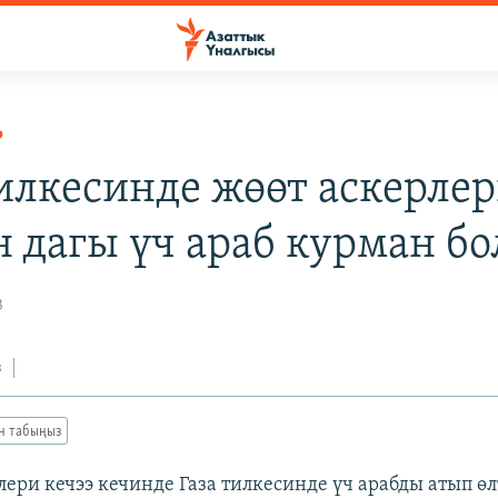
Р
тилкесинде жөөт аскерле
н дагы үч араб курман бо
3
з
ан табыңыз
лери кечээ кечинде Газа тилкесинде үч арабды атып өл