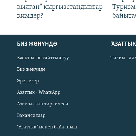
кылган" кыргызстандыктар
Туризм
кимдер?
байыта
БИЗ ЖӨНҮНДӨ
"АЗАТТЫ
Блоктолгон сайтты ачуу
Тилим - ди
Биз жөнүндө
Русский
Эрежелер
Азаттык - WhatsApp
ОНЛАЙН ШЕРИНЕ
Азаттыктын тиркемеси
Вакансиялар
"Азаттык" менен байланыш