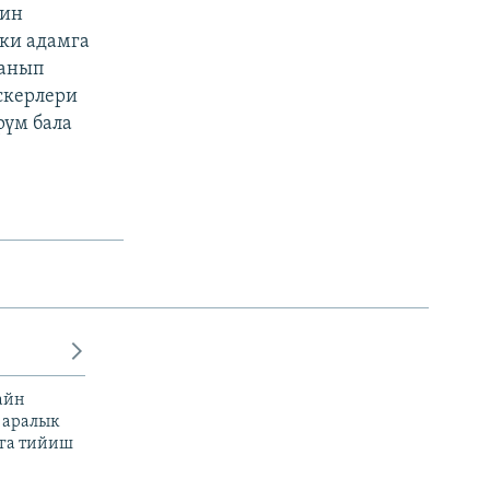
нин
эки адамга
данып
скерлери
рүм бала
айн
 аралык
га тийиш