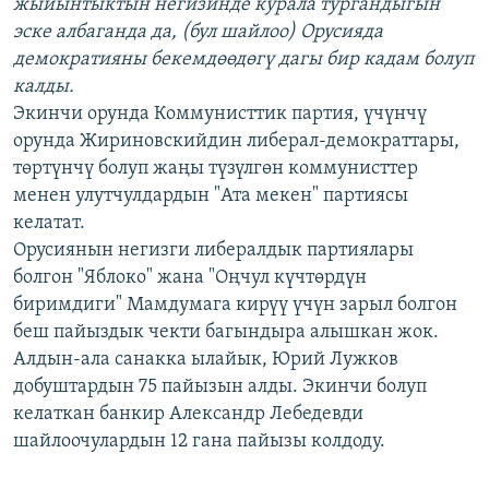
жыйынтыктын негизинде курала тургандыгын
эске албаганда да, (бул шайлоо) Орусияда
демократияны бекемдөөдөгү дагы бир кадам болуп
калды.
Экинчи орунда Коммунисттик партия, үчүнчү
орунда Жириновскийдин либерал-демократтары,
төртүнчү болуп жаңы түзүлгөн коммунисттер
менен улутчулдардын "Ата мекен" партиясы
келатат.
Орусиянын негизги либералдык партиялары
болгон "Яблоко" жана "Оңчул күчтөрдүн
биримдиги" Мамдумага кирүү үчүн зарыл болгон
беш пайыздык чекти багындыра алышкан жок.
Алдын-ала санакка ылайык, Юрий Лужков
добуштардын 75 пайызын алды. Экинчи болуп
келаткан банкир Александр Лебедевди
шайлоочулардын 12 гана пайызы колдоду.