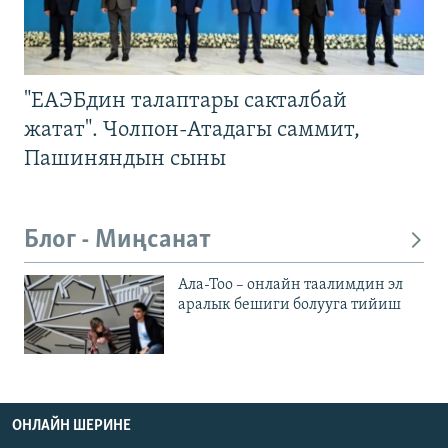
"ЕАЭБдин талаптары сакталбай
жатат". Чолпон-Атадагы саммит,
Пашиняндын сыны
Блог - Миңсанат
Ала-Тоо – онлайн таалимдин эл
аралык бешиги болууга тийиш
ОНЛАЙН ШЕРИНЕ