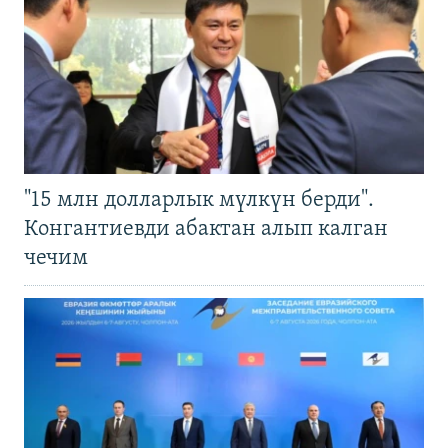
"15 млн долларлык мүлкүн берди".
Конгантиевди абактан алып калган
чечим