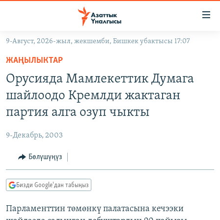
Линктер
Мазмунга
өтүңүз
9-Август, 2026-жыл, жекшемби, Бишкек убактысы 17:07
Навигацияга
ЖАҢЫЛЫКТАР
өтүңүз
ЖАҢЫЛЫКТАР
КЫРГЫЗСТАН
Издөөгө
Орусияда Мамлекеттик Думага
салыңыз
ДҮЙНӨ
КЫРГЫЗСТАН
шайлоодо Кремлди жактаган
УКРАИНА
САЯСАТ
ДҮЙНӨ
партия алга озуп чыкты
АТАЙЫН ИЛИКТӨӨ
ЭКОНОМИКА
БОРБОР АЗИЯ
9-Декабрь, 2003
ТВ ПРОГРАММАЛАР
МАДАНИЯТ
Бөлүшүңүз
ПОДКАСТ
БҮГҮН АЗАТТЫКТА
ӨЗГӨЧӨ ПИКИР
ЭКСПЕРТТЕР ТАЛДАЙТ
Бизди Google'дан табыңыз
БИЗ ЖАНА ДҮЙНӨ
Русский
Парламенттин төмөнкү палатасына кечээки
ДАНИСТЕ