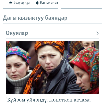
Бөлүшүңүз
Катталыңыз
Дагы кызыктуу баяндар
Окуялар
"Күйөөм үйлөндү, жөнөткөн акчама