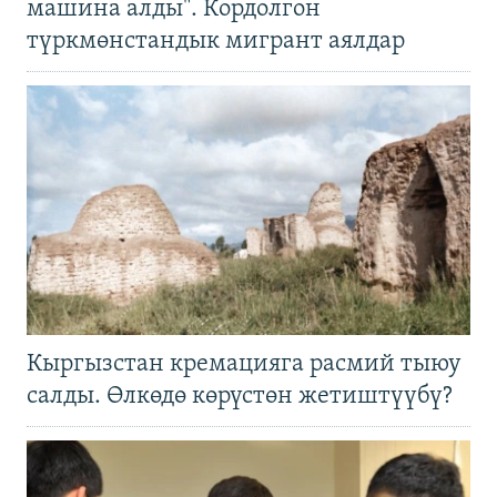
машина алды". Кордолгон
түркмөнстандык мигрант аялдар
Кыргызстан кремацияга расмий тыюу
салды. Өлкөдө көрүстөн жетиштүүбү?