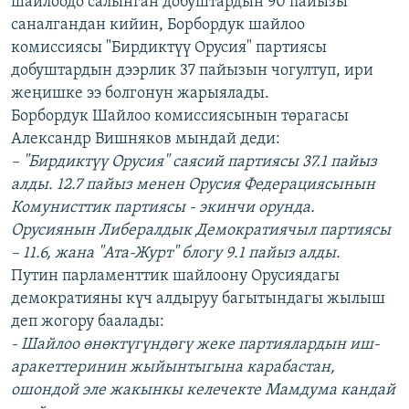
шайлоодо салынган добуштардын 90 пайызы
ОНЛАЙН ШЕРИНЕ
ЭЖЕ-СИҢДИЛЕР
саналгандан кийин, Борбордук шайлоо
комиссиясы "Бирдиктүү Орусия" партиясы
АЗАТТЫК+
добуштардын дээрлик 37 пайызын чогултуп, ири
ЫҢГАЙСЫЗ СУРООЛОР
жеңишке ээ болгонун жарыялады.
Борбордук Шайлоо комиссиясынын төрагасы
Александр Вишняков мындай деди:
ЭЕ/АРнун бардык сайттары
– "Бирдиктүү Орусия" саясий партиясы 37.1 пайыз
алды. 12.7 пайыз менен Орусия Федерациясынын
Комунисттик партиясы - экинчи орунда.
Орусиянын Либералдык Демократиячыл партиясы
– 11.6, жана "Ата-Журт" блогу 9.1 пайыз алды.
Путин парламенттик шайлоону Орусиядагы
демократияны күч алдыруу багытындагы жылыш
деп жогору баалады:
- Шайлоо өнөктүгүндөгү жеке партиялардын иш-
аракеттеринин жыйынтыгына карабастан,
ошондой эле жакынкы келечекте Мамдума кандай