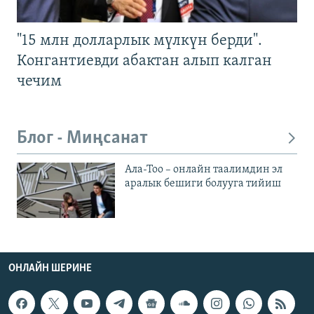
"15 млн долларлык мүлкүн берди".
Конгантиевди абактан алып калган
чечим
Блог - Миңсанат
Ала-Тоо – онлайн таалимдин эл
аралык бешиги болууга тийиш
ОНЛАЙН ШЕРИНЕ