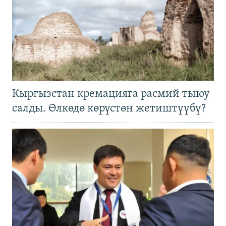
Кыргызстан кремацияга расмий тыюу
салды. Өлкөдө көрүстөн жетиштүүбү?