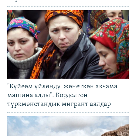
"Күйөөм үйлөндү, жөнөткөн акчама
машина алды". Кордолгон
түркмөнстандык мигрант аялдар