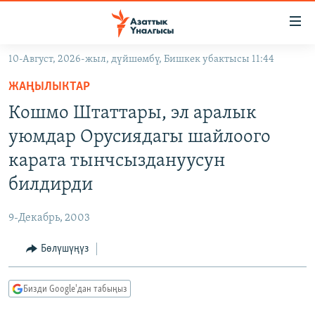
Линктер
Мазмунга
өтүңүз
10-Август, 2026-жыл, дүйшөмбү, Бишкек убактысы 11:44
Навигацияга
ЖАҢЫЛЫКТАР
өтүңүз
ЖАҢЫЛЫКТАР
КЫРГЫЗСТАН
Издөөгө
Кошмо Штаттары, эл аралык
салыңыз
ДҮЙНӨ
КЫРГЫЗСТАН
уюмдар Орусиядагы шайлоого
УКРАИНА
САЯСАТ
ДҮЙНӨ
карата тынчсыздануусун
АТАЙЫН ИЛИКТӨӨ
ЭКОНОМИКА
БОРБОР АЗИЯ
билдирди
ТВ ПРОГРАММАЛАР
МАДАНИЯТ
9-Декабрь, 2003
ПОДКАСТ
БҮГҮН АЗАТТЫКТА
Бөлүшүңүз
ӨЗГӨЧӨ ПИКИР
ЭКСПЕРТТЕР ТАЛДАЙТ
БИЗ ЖАНА ДҮЙНӨ
Русский
Бизди Google'дан табыңыз
ДАНИСТЕ