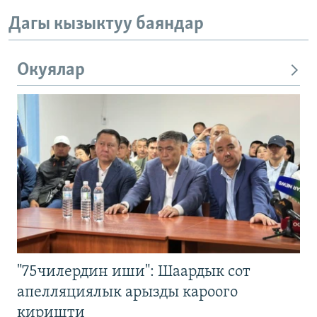
Дагы кызыктуу баяндар
Окуялар
"75чилердин иши": Шаардык сот
апелляциялык арызды кароого
киришти