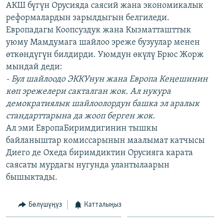
АКШ бүгүн Орусияда саясий жана экономикалык
ОНЛАЙН ШЕРИНЕ
ЭЖЕ-СИҢДИЛЕР
реформалардын зарылдыгын белгиледи.
АЗАТТЫК+
Европадагы Коопсуздук жана Кызматташттык
уюму Мамдумага шайлоо эреже бузуулар менен
ЫҢГАЙСЫЗ СУРООЛОР
өткөндүгүн билдирди. Уюмдун өкүлү Брюс Жорж
мындай деди:
ЭЕ/АРнун бардык сайттары
- Бул шайлоодо ЭККУнун жана Европа Кеңешинин
көп эрежелери сакталган жок. Ал нукура
демократиялык шайлоолордун башка эл аралык
стандарттарына да жооп берген жок.
Ал эми ЕвропаБиримдигинин тышкы
байланыштар комиссарынын маалымат катчысы
Диего де Охеда биримдиктин Орусияга карата
саясаты мурдагы нугунда улантылаарын
бышыктады.
Бөлүшүңүз
Катталыңыз